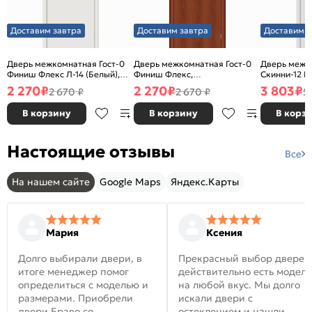
Доставим завтра
Доставим завтра
Доставим з
Дверь межкомнатная Гост-0
Дверь межкомнатная Гост-0
Дверь межк
Финиш Флекс Л-14 (Белый),
Финиш Флекс,
Скинни-12 В
глухая, каркасно-щитовая
Ламинированные Л-11
глухая, ски
2 270
₽
2 270
₽
3 803
₽
2 670 ₽
2 670 ₽
5
(ИталОрех), глухая, каркасно-
щитовая
В корзину
В корзину
В корз
Настоящие отзывы
Все
На нашем сайте
Google Maps
Яндекс.Карты
Мария
Ксения
Долго выбирали двери, в
Прекрасный выбор дверей
итоге менеджер помог
действительно есть модел
определиться с моделью и
на любой вкус. Мы долго
размерами. Приобрели
искали двери с
двери Браво со
остеклением и нашли