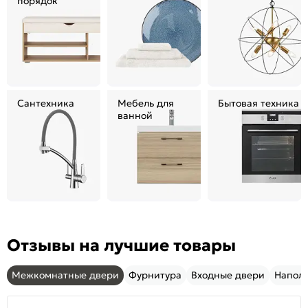
порядок
Сантехника
Мебель для
Бытовая техника
ванной
Отзывы на лучшие товары
Межкомнатные двери
Фурнитура
Входные двери
Напол