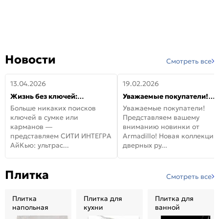
Новости
Смотреть все
13.04.2026
19.02.2026
Жизнь без ключей:
Уважаемые покупатели!
встречайте новую дверь
Представляем вашему
Больше никаких поисков
Уважаемые покупатели!
СИТИ ИНТЕГРА АйКью!
вниманию новинки от
ключей в сумке или
Представляем вашему
Armadillo!
карманов —
вниманию новинки от
представляем СИТИ ИНТЕГРА
Armadillo! Новая коллекция
АйКью: ультрас...
дверных ру...
Плитка
Смотреть все
Плитка
Плитка для
Плитка для
напольная
кухни
ванной