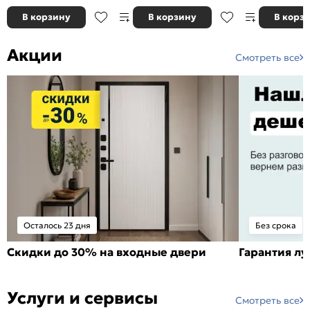
В корзину
В корзину
В корз
Акции
Смотреть все
Осталось 23 дня
Без срока
Скидки до 30% на входные двери
Гарантия л
Услуги и сервисы
Смотреть все