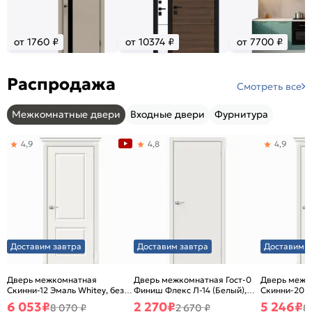
от 1760 ₽
от 10374 ₽
от 7700 ₽
Распродажа
Смотреть все
Межкомнатные двери
Входные двери
Фурнитура
4,9
4,8
4,9
Доставим завтра
Доставим завтра
Доставим з
Дверь межкомнатная
Дверь межкомнатная Гост-0
Дверь межк
Скинни-12 Эмаль Whitey, без
Финиш Флекс Л-14 (Белый),
Скинни-20 Э
декора, глухая, без стекла,
глухая, каркасно-щитовая
декора, глух
6 053
₽
2 270
₽
5 246
₽
8 070 ₽
2 670 ₽
8
без кромки, скиновая
без кромки,