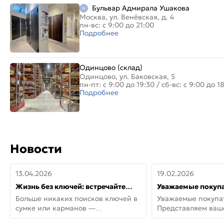
Бульвар Адмирала Ушакова
Москва, ул. Венёвская, д. 4
пн-вс: с 9:00 до 21:00
Подробнее
Одинцово (склад)
Одинцово, ул. Баковская, 5
пн-пт: с 9:00 до 19:30
/
сб-вс: с 9:00 до 1
Подробнее
Новости
13.04.2026
19.02.2026
Жизнь без ключей: встречайте
Уважаемые покупа
новую дверь СИТИ ИНТЕГРА
Представляем ва
Больше никаких поисков ключей в
Уважаемые покупа
АйКью!
новинки от Armadil
сумке или карманов —
Представляем ва
представляем СИТИ ИНТЕГРА
новинки от Armadil