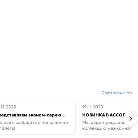
Смотреть все
.12.2025
19.11.2025
редставляем эконом-серию
НОВИНКА В АССОРТИМЕ
ерей от бренда Portika, где цена
ДВЕРИ GLOSSMAT —
ы рады сообщить о пополнении
Мы рады представить но
 значит «просто»
НЕОКЛАССИКА И УЮТ 
талога!
коллекцию межкомнатны
ДОМЕ
GlossMat (Полипропилен)