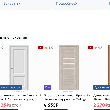
Заказать
Подробнее
льные покрытия
5,0
5,0
4,7
ставим завтра
Хит
Доставим 
рь межкомнатная Скинни-12
Дверь межкомнатная Браво-22
Дверь межк
ил П-23 (Белый), глухая,
Экошпон, Cappuccino Melinga,
Финиш Фле
новая
остекленная, magic fog, царговая
Л-12 (Милан
803
₽
4 635
₽
2 270
₽
5 070 ₽
2
каркасно-