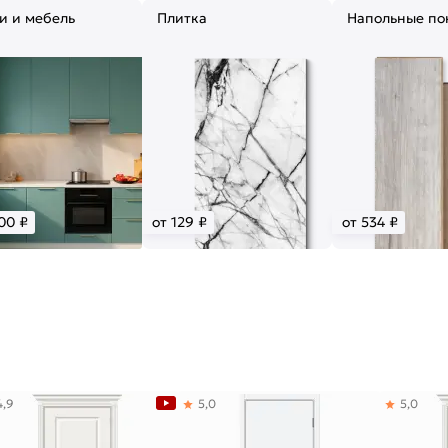
и и мебель
Плитка
Напольные по
00 ₽
от 129 ₽
от 534 ₽
4,9
5,0
5,0