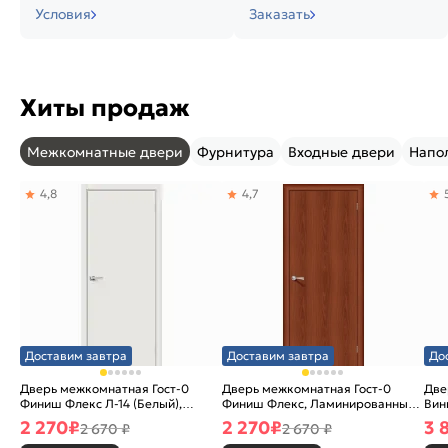
Условия
Заказать
Хиты продаж
Межкомнатные двери
Фурнитура
Входные двери
Напо
4,8
4,7
Доставим завтра
Доставим завтра
До
Дверь межкомнатная Гост-0
Дверь межкомнатная Гост-0
Две
Финиш Флекс Л-14 (Белый),
Финиш Флекс, Ламинированные
Вин
глухая, каркасно-щитовая
Л-11 (ИталОрех), глухая,
ски
2 270
₽
2 270
₽
3 
2 670 ₽
2 670 ₽
каркасно-щитовая