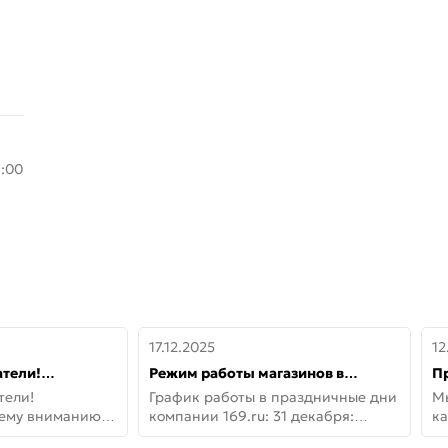
8:00
17.12.2025
12
тели!
Режим работы магазинов в
П
шему вниманию
праздничные дни с 31 декабря по
дв
тели!
График работы в праздничные дни
М
lo!
11 января
не
шему вниманию
компании 169.ru: 31 декабря:
ка
lo! Новая
Заказы, самовывоз и доставки —