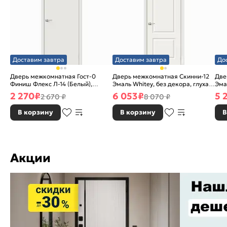
Доставим завтра
Доставим завтра
До
Дверь межкомнатная Гост-0
Дверь межкомнатная Скинни-12
Две
Финиш Флекс Л-14 (Белый),
Эмаль Whitey, без декора, глухая,
Эма
глухая, каркасно-щитовая
без стекла, без кромки, скиновая
без
2 270
₽
6 053
₽
5 
2 670 ₽
8 070 ₽
В корзину
В корзину
В
Акции