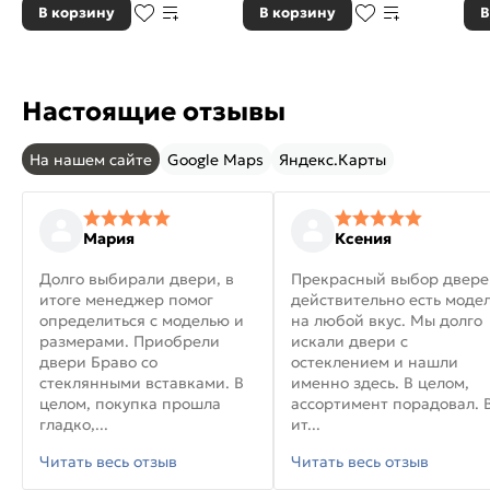
В корзину
В корзину
В
Настоящие отзывы
На нашем сайте
Google Maps
Яндекс.Карты
Мария
Ксения
Долго выбирали двери, в
Прекрасный выбор двере
итоге менеджер помог
действительно есть моде
определиться с моделью и
на любой вкус. Мы долго
размерами. Приобрели
искали двери с
двери Браво со
остеклением и нашли
стеклянными вставками. В
именно здесь. В целом,
целом, покупка прошла
ассортимент порадовал. 
гладко,...
ит...
Читать весь отзыв
Читать весь отзыв