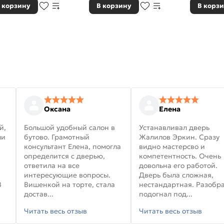
 корзину
В корзину
В корз
Оксана
Елена
й,
Большой удобный салон в
Устанавливал дверь
ли
бутово. Грамотный
Жалилов Эркин. Сразу
консультант Елена, помогла
видно мастерсво и
определится с дверью,
компетентность. Очень
ответила на все
довольна его работой.
интересующие вопросы.
Дверь была сложная,
В
Вишенкой на торте, стала
нестандартная. Разобра
достав...
подогнал под...
Читать весь отзыв
Читать весь отзыв