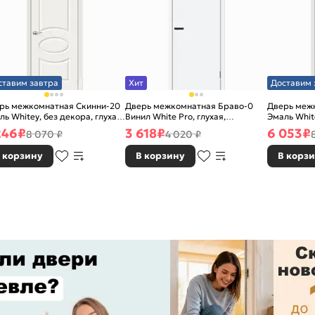
ставим завтра
Хит
Доставим 
рь межкомнатная Скинни-20
Дверь межкомнатная Браво-0
Дверь меж
ль Whitey, без декора, глухая,
Винил White Pro, глухая,
Эмаль White
 стекла, без кромки, скиновая
каркасно-щитовая
без стекла
246
₽
3 618
₽
6 053
₽
8 070 ₽
4 020 ₽
 корзину
В корзину
В корз