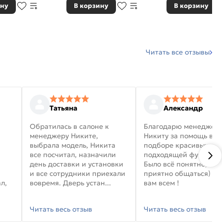
ину
В корзину
В корзину
Читать все отзывы
Татьяна
Александр
Обратилась в салоне к
Благодарю менеджер
менеджеру Никите,
Никиту за помощь в
выбрала модель, Никита
подборе красивых дв
все посчитал, назначили
подходящей фурниту
день доставки и установки
Было всё понятно, и
и все сотрудники приехали
приятно общаться) уд
л,
вовремя. Дверь устан...
вам всем !
Читать весь отзыв
Читать весь отзыв