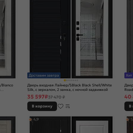
Доставим завтра
Хит
/Bianco
Дверь входная Лайнер/SBlack Black Shell/White
Двер
й
Silk, с зеркалом, 2 замка, с ночной задвижкой
Road
35 597
₽
40
37 470 ₽
В корзину
В
4,9
5