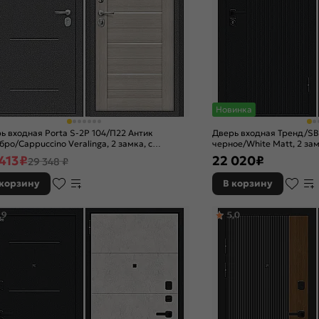
Новинка
ь входная Porta S-2P 104/П22 Антик
Дверь входная Тренд/SB
бро/Cappuccino Veralinga, 2 замка, с
черное/White Matt, 2 зам
ой задвижкой
задвижкой
413
₽
22 020
₽
29 348 ₽
 корзину
В корзину
,9
5,0