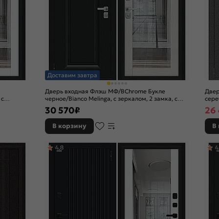
Доставим завтра
Дверь входная Флэш МФ/BChrome Букле
Двер
 с
черное/Bianco Melinga, с зеркалом, 2 замка, с
сере
ночной задвижкой
ночн
30 570
₽
26 
В корзину
В
4,8
4