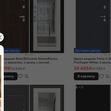
тавим завтра
Доставим завтра
ь входная Флэт/BChrome Almon/Bianco
Дверь входная Porta S-3P
nga, с зеркалом, 2 замка, с ночной
Pro/Super White, 2 замка
ижкой
 029
₽
28 605
₽
35 820 ₽
31 783 ₽
 корзину
В корзину
,0
4,9