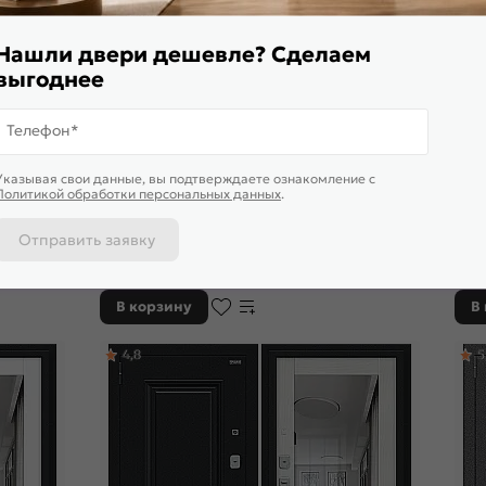
Нашли двери дешевле? Сделаем
выгоднее
Телефон*
Указывая свои данные, вы подтверждаете ознакомление c
Политикой обработки персональных данных
.
Дос
Дверь входная Оптим Door Out 101 Антик
Двер
Отправить заявку
 ночной
Медь/Антик Медь, 1 замок
сере
с но
18 080
₽
25 
21 270 ₽
В корзину
В
4,8
5