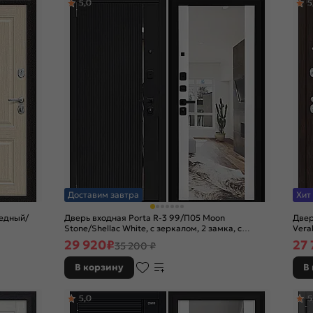
5,0
5
Доставим завтра
Хит
Медный/
Дверь входная Porta R-3 99/П05 Moon
Двер
Stone/Shellac White, с зеркалом, 2 замка, с
Vera
ночной задвижкой
задв
29 920
₽
27 
35 200 ₽
В корзину
В
5,0
5