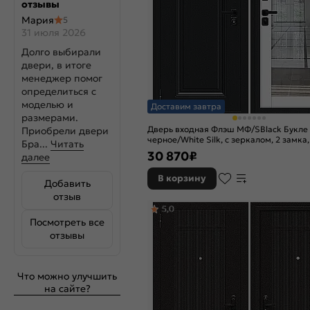
Орех
отзывы
Дуб шале
американский
белый
Мария
5
Орех гварнери
31 июля 2026
Дуб шале
Орех грецкий
мореный
Долго выбирали
Орех пекан
Дуб шале
двери, в итоге
медовый
натуральный
менеджер помог
Орех
Дуб шале
Пепельный
серебро
определиться с
моделью и
Оскуро
Капучино
Доставим завтра
размерами.
Оскуро велюто
Карамель
Дверь входная Флэш МФ/SBlack Букле
Приобрели двери
Светло-серый
Кашемир софт
черное/White Silk, с зеркалом, 2 замка,
Бра...
Читать
Светлый венге
Матовый
ночной задвижкой
30 870
₽
далее
черный
Серый винорит
Мрамор
Старк
В корзину
черный
Добавить
антрацит
отзыв
Орех грецкий
Старк шоколад
5,0
Орех лесной
Титан
Посмотреть все
Оскуро
Черный карбон
отзывы
Роял дуб белый
Черный кварц
Светло-серый
Чёрный
матовый
Светлый венге
Что можно улучшить
Чёрный муар
Софт белый
на сайте?
металлик
Софт белый
Шагрень белая
снег