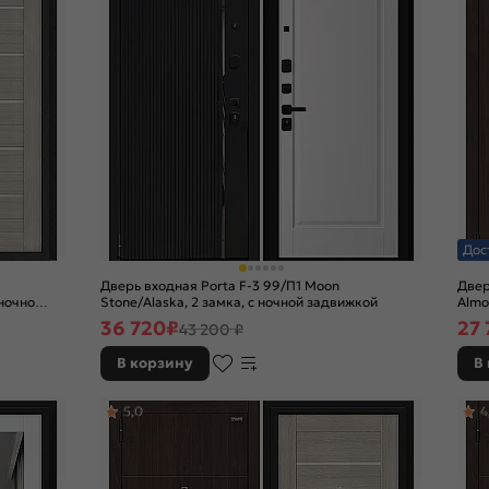
Дос
Дверь входная Porta F-3 99/П1 Moon
Двер
 ночной
Stone/Alaska, 2 замка, с ночной задвижкой
Almo
замк
36 720
₽
27 
43 200 ₽
В корзину
В
5,0
4