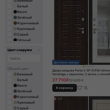
Бежевый
Белый
Венге
Зелёный
Коричневый
Кремовый
Серый
Чёрный
Цвет
Цвет снаружи
производителя
Alaska
Доставим завтра
Almon
Angel
Общий цвет
Дверь входная Porta S-3P 51/П61 Almon
Arctic Wood
Бежевый
Veralinga, с зеркалом, 2 замка, с ночно
задвижкой
Bianco Melinga
27 710
₽
Белый
32 600 ₽
Bianco
Венге
Veralinga
В корзину
Зелёный
Cappuccino
Melinga
Коричневый
5,0
Cappuccino
Кремовый
Veralinga
Серый
EX White Matt