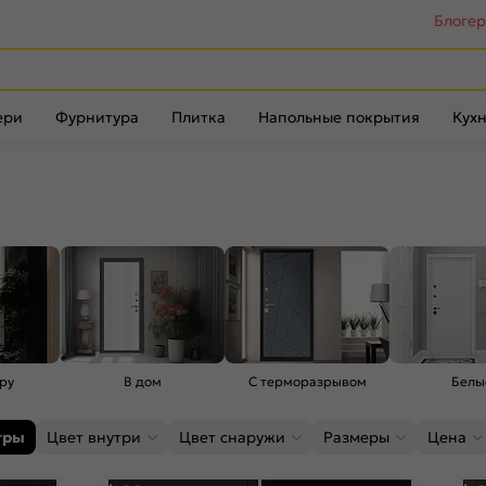
Блоге
ери
Фурнитура
Плитка
Напольные покрытия
Кухн
ру
В дом
С терморазрывом
Белы
тры
Цвет внутри
Цвет снаружи
Размеры
Цена