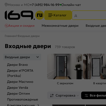
Москва и МО
+7 (495) 984-16-99
Онлайн-чат
Каталог
Акции и скидки
Межкомнатные двери
Входные дв
Главная
Входные двери
Входные двери
739 товаров
Входные двери
Двери Bravo
Двери el’PORTA
(Portika)
Двери Мастино
С зеркалом
В кварти
Двери Verda
Двери Оптим
Сортировка
Все филь
Противопожарные
Комплектующие