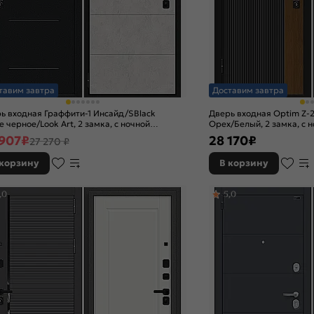
тавим завтра
Доставим завтра
ь входная Граффити-1 Инсайд/SBlack
Дверь входная Optim Z-
е черное/Look Art, 2 замка, с ночной
Орех/Белый, 2 замка, с 
ижкой
 907
₽
28 170
₽
27 270 ₽
 корзину
В корзину
,0
5,0