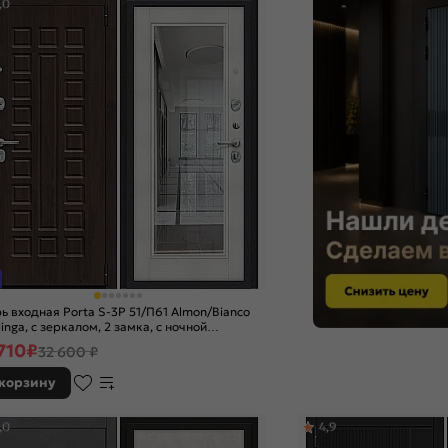
,0
ь входная Porta S-3P 51/П61 Almon/Bianco
linga, с зеркалом, 2 замка, с ночной
ижкой
710
₽
32 600 ₽
 корзину
,0
4,9