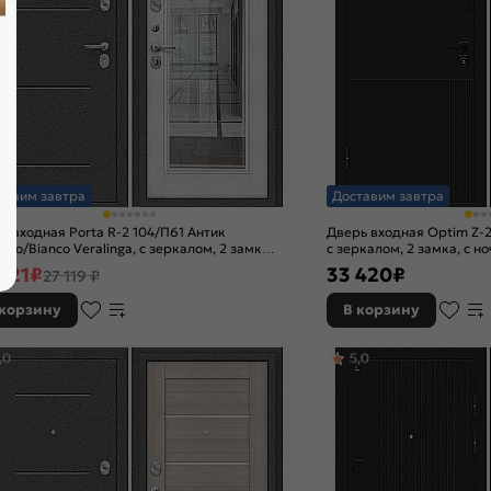
тавим завтра
Доставим завтра
ь входная Porta R-2 104/П61 Антик
Дверь входная Optim Z-
бро/Bianco Veralinga, с зеркалом, 2 замка,
с зеркалом, 2 замка, с н
чной задвижкой
221
₽
33 420
₽
27 119 ₽
 корзину
В корзину
,0
5,0