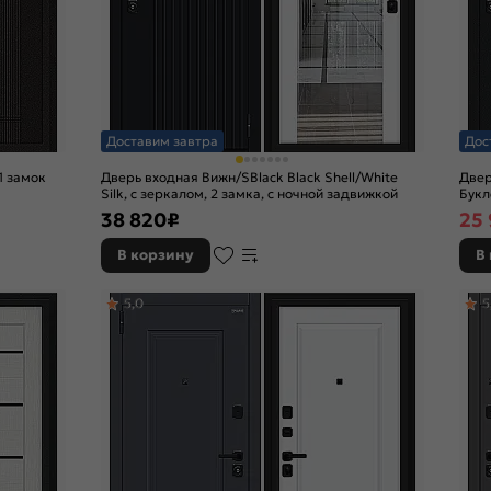
Доставим завтра
Дос
1 замок
Дверь входная Вижн/SBlack Black Shell/White
Двер
Silk, с зеркалом, 2 замка, с ночной задвижкой
Букл
задв
38 820
₽
25
В корзину
В
5,0
5