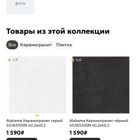
фото
Товары из этой коллекции
Все
Керамогранит
Плитка
4,8
4,6
Alabama Керамогранит серый
Alabama Керамогранит чёрный
SG163100N 40,2х40,2
SG163200N 40,2х40,2
1 590
₽
1 590
₽