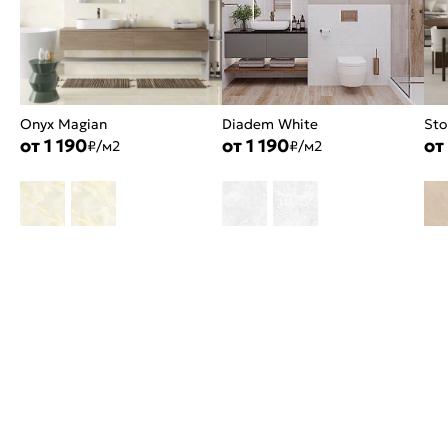
Onyx Magian
Diadem White
Sto
от 1 190
от 1 190
от
₽/м2
₽/м2