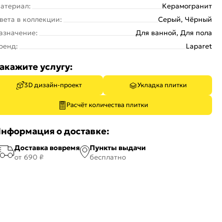
атериал:
Керамогранит
вета в коллекции:
Серый, Чёрный
азначение:
Для ванной, Для пола
ренд:
Laparet
акажите услугу:
3D дизайн-проект
Укладка плитки
Расчёт количества плитки
нформация о доставке:
Доставка вовремя
Пункты выдачи
от 690 ₽
бесплатно