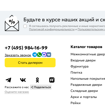
Будьте в курсе наших акций и с
Я соглашаюсь получать рекламные и иные маркетинго
Политикой конфиденциальности
и
Пользовательским
Каталог товаров
+7 (495) 984-16-99
Межкомнатные две
Заказать звонок
Входные двери
Стать дилером
Фурнитура
Плитка
Напольные покрыти
Раздвижные двери
Расскажите о нас
Поделиться
Складные двери
Оцените магазин
Арки и порталы
Рейки