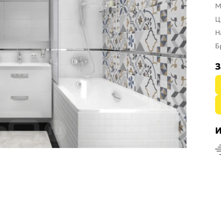
М
Ц
Н
Б
З
И