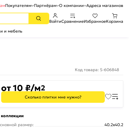
рам
Покупателям
Партнёрам
О компании
Адреса магазинов
Войти
Сравнение
Избранное
Корзина
и и мебель
Код товара: S-606848
от 10 ₽/м
2
Сколько плитки мне нужно?
 коллекции
сновной размер:
40.2x40.2