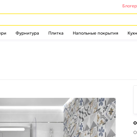
Блоге
ери
Фурнитура
Плитка
Напольные покрытия
Кухн
О
О