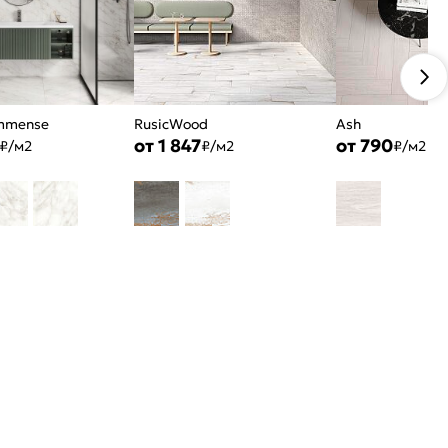
Immense
RusicWood
Ash
от 1 847
от 790
₽/м2
₽/м2
₽/м2