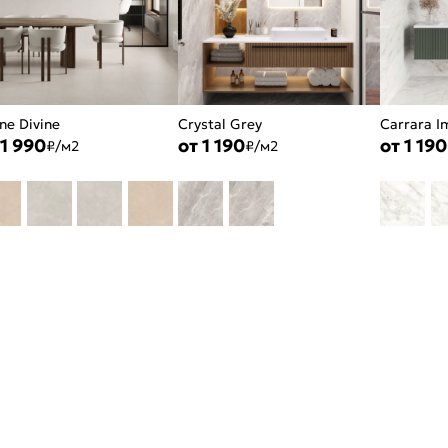
ne Divine
Crystal Grey
Carrara 
 1 990
от 1 190
от 1 190
₽/м2
₽/м2