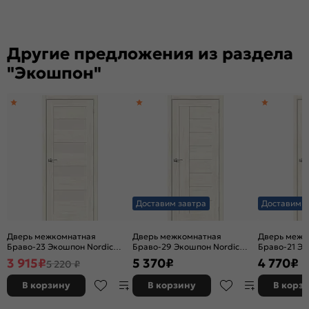
Другие предложения из раздела
"Экошпон"
Доставим завтра
Доставим з
Дверь межкомнатная
Дверь межкомнатная
Дверь межк
Браво-23 Экошпон Nordic
Браво-29 Экошпон Nordic
Браво-21 Эк
Oak, остекленная, magic fog,
Oak, остекленная, magic fog,
без декора, 
3 915
₽
5 370
₽
4 770
₽
5 220 ₽
без кромки, царговая
без кромки, царговая
стекла, без
В корзину
В корзину
В корз