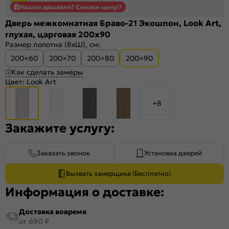
Нашли дешевле? Снизим цену!
Дверь межкомнатная Браво-21 Экошпон, Look Art,
глухая, царговая 200x90
Размер полотна (ВхШ), см:
200×60
200×70
200×80
200×90
Как сделать замеры
Цвет:
Look Art
+8
Закажите услугу:
Заказать звонок
Установка дверей
Вызвать замерщика (Бесплатно)
Информация о доставке:
Доставка вовремя
от 690 ₽