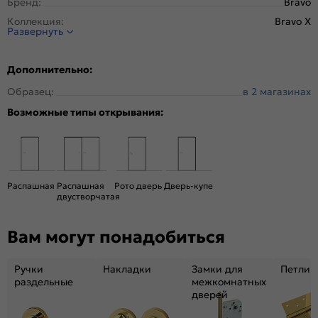
Бренд:
Bravo
Коллекция:
Bravo X
Развернуть
Стиль:
Модерн
Тип двери:
Глухая
Дополнительно:
Система открывания:
Раздвижная, Классическая
Образец:
в 2 магазинах
Конструкция двери:
Царговая
Возможные типы открывания:
Цвет:
Look Art
Общий цвет:
Серый
Стекло:
Без стекла
Декор:
Без декора
Распашная
Распашная
Рото дверь
Дверь-купе
Вес, кг:
26.5
двустворчатая
Тип коробки:
Телескопическая
Вам могут понадобиться
Кромка:
Нет
Поверхность:
Структурный материал с защитным лаком.
Репродукция натуральных материалов
Ручки
Накладки
Замки для
Петли
раздельные
межкомнатных
Возможность покраски:
Нет
дверей
Для влажных помещений:
Да