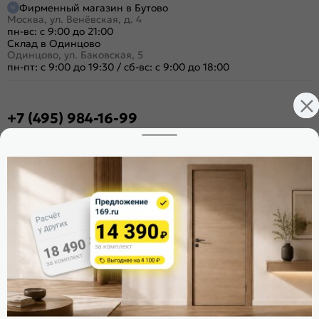
Фирменный магазин в Бутово
Москва, ул. Венёвская, д. 4
пн-вс: с 9:00 до 21:00
Склад в Одинцово
Одинцово, ул. Баковская, 5
пн-пт: с 9:00 до 19:30
/
сб-вс: с 9:00 до 18:00
+7 (495) 984-16-99
Заказать звонок
Стать дилером
Расскажите о нас
Поделиться
Оцените магазин
ИКС 1340
© 2010—2026 Склад Дверей 169.RU