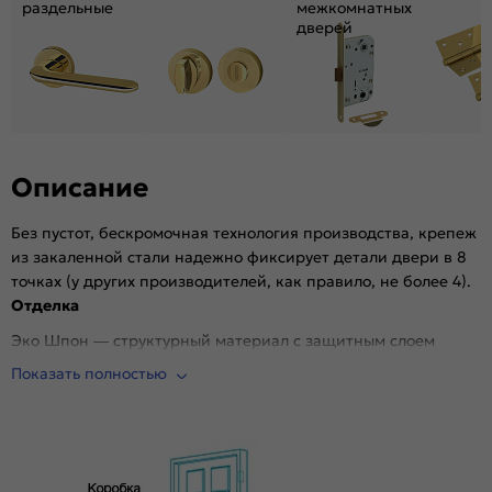
раздельные
межкомнатных
дверей
Описание
Без пустот, бескромочная технология производства, крепеж
из закаленной стали надежно фиксирует детали двери в 8
точках (у других производителей, как правило, не более 4).
Отделка
Эко Шпон — структурный материал с защитным слоем
Overlay, отличается высокой стойкостью к истиранию и
Показать полностью
механическим повреждениям в сравнении со схожими
декоративными материалами.. Репродукция натуральных
материалов — Super Realistic. Южная Корея.
Стекло