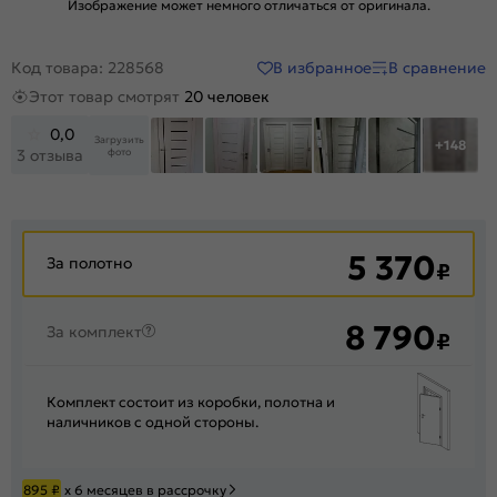
Изображение может немного отличаться от оригинала.
В избранное
В сравнение
Код товара: 228568
Этот товар смотрят
20 человек
0,0
Загрузить
+148
фото
3 отзыва
5 370
За полотно
₽
8 790
За комплект
₽
Комплект состоит из коробки, полотна и
наличников с одной стороны.
895
₽
х 6 месяцев в рассрочку