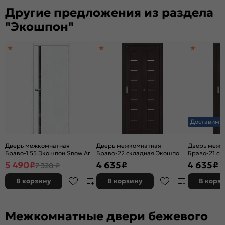
Другие предложения из раздела
"Экошпон"
Доставим з
Дверь межкомнатная
Дверь межкомнатная
Дверь межк
Браво-1.55 Экошпон Snow Art,
Браво-22 складная Экошпон,
Браво-21 ск
остекленная, mirox grey,
Wenge Melinga, остекленная,
Wenge Meling
5 490
₽
4 635
₽
4 635
₽
7 320 ₽
каркасно-щитовая
magic fog, царговая
царговая
В корзину
В корзину
В корз
Межкомнатные двери бежевого