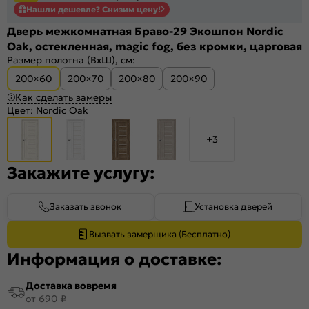
Нашли дешевле? Снизим цену!
Дверь межкомнатная Браво-29 Экошпон Nordic
Oak, остекленная, magic fog, без кромки, царговая
Размер полотна (ВхШ), см:
200×60
200×70
200×80
200×90
Как сделать замеры
Цвет:
Nordic Oak
+3
Закажите услугу:
Заказать звонок
Установка дверей
Вызвать замерщика (Бесплатно)
Информация о доставке:
Доставка вовремя
от 690 ₽