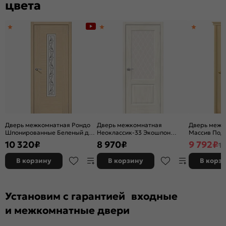
цвета
Дверь межкомнатная Рондо
Дверь межкомнатная
Дверь межк
Шпонированные Беленый дуб,
Неоклассик-33 Экошпон
Массив Под 
остекленная, сатинат белый
Nordic Oak, остекленная,
остекленная
10 320
₽
8 970
₽
9 792
₽
11
художественный, каркасно-
white сrystal, кромка нет,
без кромки,
щитовая
филенчатая
В корзину
В корзину
В корз
Установим с гарантией входные
и межкомнатные двери