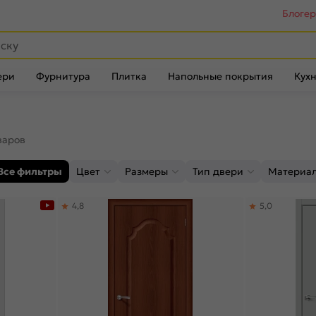
Блоге
ери
Фурнитура
Плитка
Напольные покрытия
Кухн
варов
Все фильтры
Цвет
Размеры
Тип двери
Материа
4,8
5,0