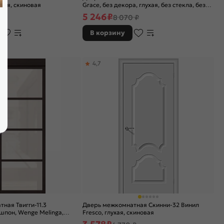
ухая, скиновая
Grace, без декора, глухая, без стекла, без
кромки, скиновая
5 246
₽
 ₽
8 070 ₽
В корзину
4,7
ная Твигги-11.3
Дверь межкомнатная Скинни-32 Винил
пон, Wenge Melinga,
Fresco, глухая, скиновая
ic fog, царговая