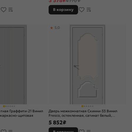
3 578
₽
4 770 ₽
В корзину
5,0
тная Граффити-21 Винил
Дверь межкомнатная Скинни-33 Винил
, каркасно-щитовая
Fresco, остекленная, сатинат белый,
скиновая
5 852
₽
В корзину