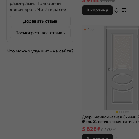
3 915
₽
5 220 ₽
царговая
размерами. Приобрели
двери Бра...
Читать далее
В корзину
Добавить отзыв
5,0
Посмотреть все отзывы
Что можно улучшить на сайте?
Дверь межкомнатная Скинни-2
(Белый), остекленная, сатинат
художественный, скиновая
5 828
₽
7 770 ₽
В корзину