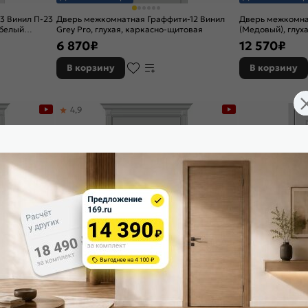
3 Винил П-23
Дверь межкомнатная Граффити-12 Винил
Дверь межкомна
 белый
Grey Pro, глухая, каркасно-щитовая
(Медовый), глух
6 870
₽
12 570
₽
В корзину
В корзину
4,9
Доставим завтра
Доставим завтр
5.1 Эмаль
Дверь межкомнатная Скинни-15.1 Эмаль
Дверь межкомна