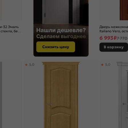
и-32 Эмаль
Дверь межкомна
 стекла, без
Italiano Vero, ост
скиновая
6 993
₽
7 770
В корзину
5,0
5,0