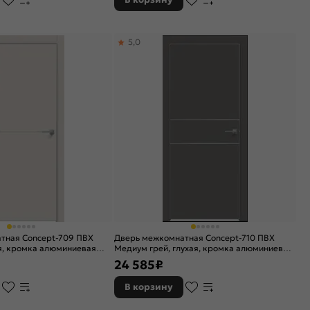
5,0
тная Concept-709 ПВХ
Дверь межкомнатная Concept-710 ПВХ
ая, кромка алюминиевая
Медиум грей, глухая, кромка алюминиевая
каркасно-щитовая
черная матовая, каркасно-щитовая
24 585
₽
В корзину