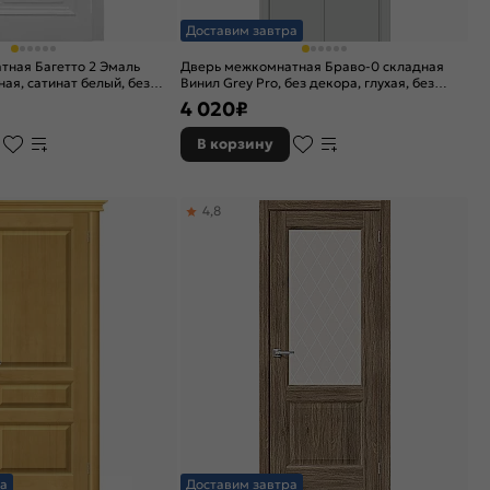
Доставим завтра
тная Багетто 2 Эмаль
Дверь межкомнатная Браво-0 складная
ая, сатинат белый, без
Винил Grey Pro, без декора, глухая, без
но-щитовая
стекла, каркасно-щитовая
4 020
₽
В корзину
4,8
а
Доставим завтра