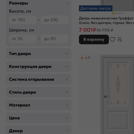
Fresco
Размеры
Доставим завтра
Grace
Высота, см
Grey Pro
Дверь межкомнатная Граффит
-
Grace, без декора, глухая, без 
Italiano Vero
кромки, каркасно-щитовая
7 001
₽
Ширина, см
Original Oak
10 770 ₽
Wenge Melinga
-
В корзину
Whitey
Белый
Тип двери
Лайт грей
4,9
Медиум грей
Конструкция двери
П-23 (Белый)
Т-04 (Медовый)
Система открывания
Шелл грей
Стиль двери
Материал
Цена
Декор