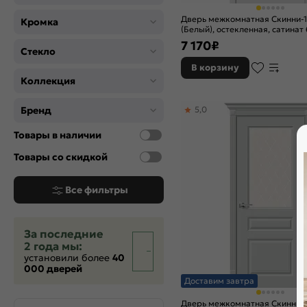
Дверь межкомнатная Скинни-1
Кромка
(Белый), остекленная, сатинат
художественный, скиновая
7 170
₽
Стекло
В корзину
Коллекция
Бренд
5,0
Товары в наличии
Товары со скидкой
Все фильтры
За последние
2 года мы:
установили более
40
000 дверей
Доставим завтра
Дверь межкомнатная Скинни-1