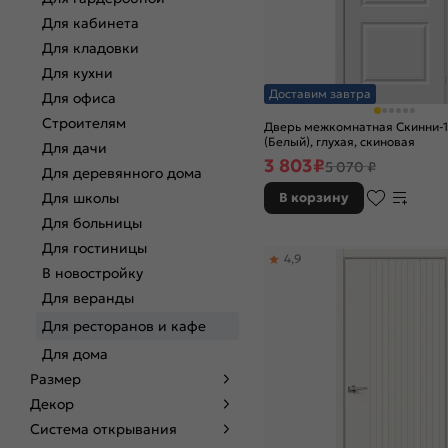
Для кабинета
Для кладовки
Для кухни
Доставим завтра
Для офиса
Строителям
Дверь межкомнатная Скинни-1
(Белый), глухая, скиновая
Для дачи
3 803
₽
5 070 ₽
Для деревянного дома
Для школы
В корзину
Для больницы
Для гостиницы
4,9
В новостройку
Для веранды
Для ресторанов и кафе
Для дома
Размер
Декор
Система открывания