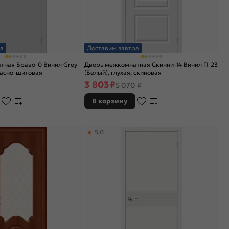
а
Доставим завтра
тная Браво-0 Винил Grey
Дверь межкомнатная Скинни-14 Винил П-23
ркасно-щитовая
(Белый), глухая, скиновая
3 803
₽
5 070 ₽
В корзину
5,0