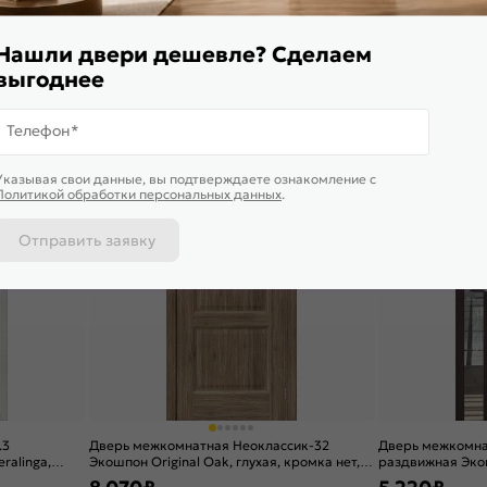
, white
Grace, без декора, остекленная, white
П-23 (Белый), гл
сrystal, без кромки, скиновая
6 708
₽
3 578
₽
10 320 ₽
4 770
Нашли двери дешевле? Сделаем
В корзину
В корзину
выгоднее
Телефон*
4,9
5,0
Указывая свои данные, вы подтверждаете ознакомление c
Политикой обработки персональных данных
.
Отправить заявку
.3
Дверь межкомнатная Неоклассик-32
Дверь межкомнат
ralinga,
Экошпон Original Oak, глухая, кромка нет,
раздвижная Экош
омки,
филенчатая
остекленная, mag