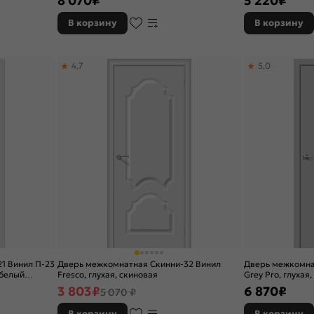
8 070
₽
5 220
₽
В корзину
В корзину
4,7
5,0
1 Винил П-23
Дверь межкомнатная Скинни-32 Винил
Дверь межкомна
 белый
Fresco, глухая, скиновая
Grey Pro, глухая
3 803
₽
6 870
₽
5 070 ₽
В корзину
В корзину