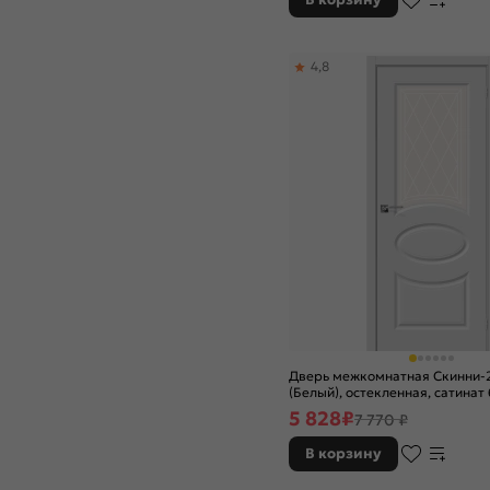
4,8
Дверь межкомнатная Скинни-2
(Белый), остекленная, сатинат
художественный, скиновая
5 828
₽
7 770 ₽
В корзину