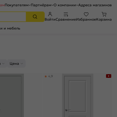
рам
Покупателям
Партнёрам
О компании
Адреса магазинов
Войти
Сравнение
Избранное
Корзина
и и мебель
л
Цена
4,9