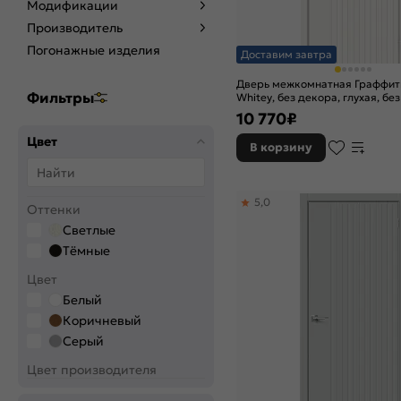
Модификации
Производитель
Погонажные изделия
Доставим завтра
Дверь межкомнатная Граффит
Фильтры
Whitey, без декора, глухая, без
кромки, каркасно-щитовая
10 770
₽
Цвет
В корзину
5,0
Оттенки
Светлые
Тёмные
Цвет
Белый
Коричневый
Серый
Цвет производителя
Bianco Veralinga