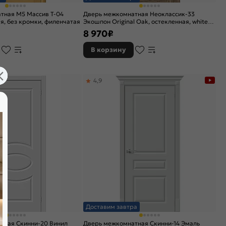
тная М5 Массив Т-04
Дверь межкомнатная Неоклассик-33
ая, без кромки, филенчатая
Экошпон Original Oak, остекленная, white
сrystal, кромка нет, филенчатая
8 970
₽
В корзину
4,9
а
Доставим завтра
тная Скинни-20 Винил
Дверь межкомнатная Скинни-14 Эмаль