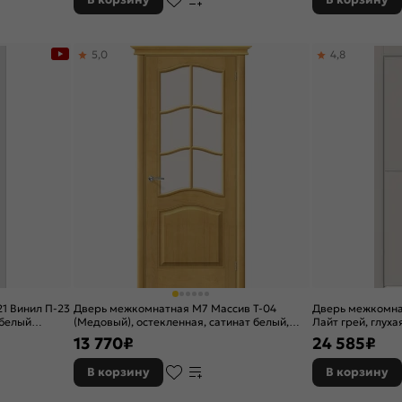
5,0
4,8
1 Винил П-23
Дверь межкомнатная М7 Массив Т-04
Дверь межкомна
 белый
(Медовый), остекленная, сатинат белый,
Лайт грей, глух
без кромки, филенчатая
матовый хром, 
13 770
₽
24 585
₽
В корзину
В корзину