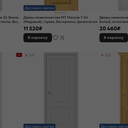
Доставим завтра
и-32 Эмаль
Дверь межкомнатная М7 Массив Т-04
Дверь межкомна
стекла, без
(Медовый), глухая, без кромки, филенчатая
Белый, остекленн
кромки, каркас
11 520
₽
20 460
₽
В корзину
В корзину
5,0
5,0
Доставим завтра
Доставим завтр