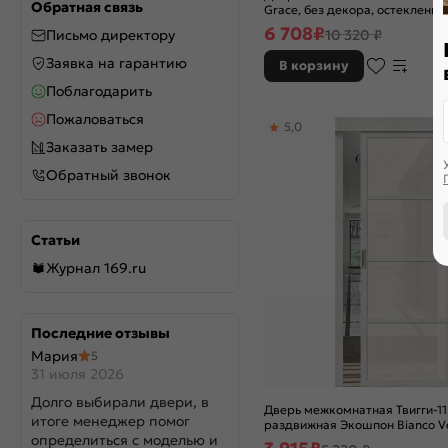
Обратная связь
Grace, без декора, остекленная
сrystal, без кромки, скиновая
6 708
₽
Письмо директору
10 320 ₽
Заявка на гарантию
В корзину
Поблагодарить
Пожаловаться
5,0
Заказать замер
Обратный звонок
Статьи
Журнал 169.ru
Последние отзывы
Мария
5
31 июля 2026
Долго выбирали двери, в
Дверь межкомнатная Твигги-11
итоге менеджер помог
раздвижная Экошпон Bianco Ve
определиться с моделью и
остекленная, magic fog, без кр