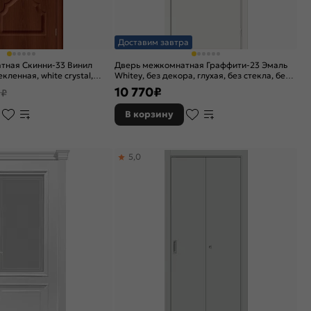
Доставим завтра
тная Скинни-33 Винил
Дверь межкомнатная Граффити-23 Эмаль
екленная, white сrystal,
Whitey, без декора, глухая, без стекла, без
кромки, каркасно-щитовая
10 770
₽
 ₽
В корзину
5,0