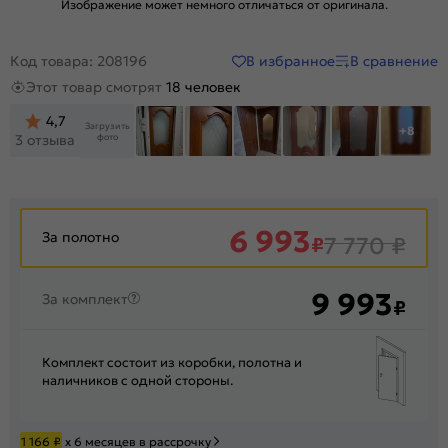
Изображение может немного отличаться от оригинала.
В избранное
В сравнение
Код товара: 208196
Этот товар смотрят
18 человек
4,7
Загрузить
+8
фото
3 отзыва
6 993
За полотно
₽
7 770
₽
9 993
За комплект
₽
Комплект состоит из коробки, полотна и
наличников с одной стороны.
1 166
₽
х 6 месяцев в рассрочку