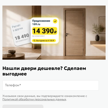
Заказать звонок
Стать дилером
Расскажите о нас
Поделиться
Оцените магазин
ИКС 1340
© 2010—2026 Склад Дверей 169.RU
Нашли двери дешевле? Сделаем
Пользовательское соглашение
выгоднее
Политика обработки персональных данных
Телефон*
Карта сайта
В корзину
-
6 993
₽
Купить в 1 клик
Указывая свои данные, вы подтверждаете ознакомление c
Политикой обработки персональных данных
.