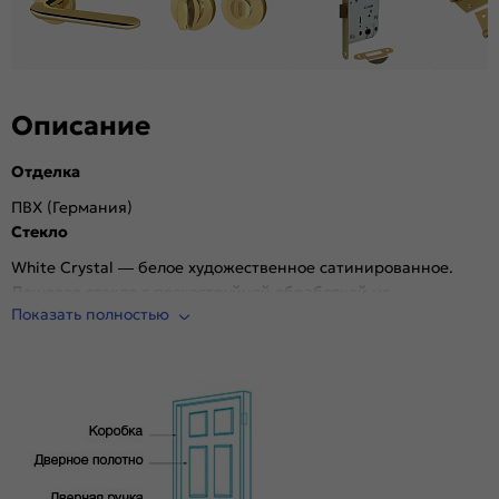
Описание
Отделка
ПВХ (Германия)
Стекло
White Сrystal — белое художественное сатинированное.
Дешевое стекло с пескоструйной обработкой не
Показать полностью
используем.