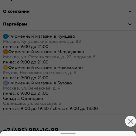
О компании
Партнёрам
Фирменный магазин в Кунцево
Москва, Кутузовский проспект, д. 88
пн-вс: с 9:00 до 21:00
Фирменный магазин в Медведково
Москва, ул. Осташковская, д. 22, подъезд 6
пн-вс: с 9:00 до 21:00
Фирменный магазин в Новокосино
Реутов, Носовихинское шоссе, д. 5
пн-вс: с 9:00 до 21:00
Фирменный магазин в Бутово
Москва, ул. Венёвская, д. 4
пн-вс: с 9:00 до 21:00
Склад в Одинцово
Одинцово, ул. Баковская, 5
пн-пт: с 9:00 до 19:30
/
сб-вс: с 9:00 до 18:00
+7 (495) 984-16-99