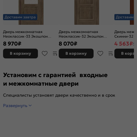
Доставим завтра
Доставим з
Дверь межкомнатная
Дверь межкомнатная
Дверь межк
Неоклассик-33 Экошпон
Неоклассик-32 Экошпон
Скинни-32 Ви
Original Oak, остекленная,
Original Oak, глухая, кромка
глухая, ски
8 970
₽
8 070
₽
4 563
₽
5
white сrystal, кромка нет,
нет, филенчатая
филенчатая
В корзину
В корзину
В корз
Установим с гарантией входные
и межкомнатные двери
Специалисты установят двери качественно и в срок
Развернуть