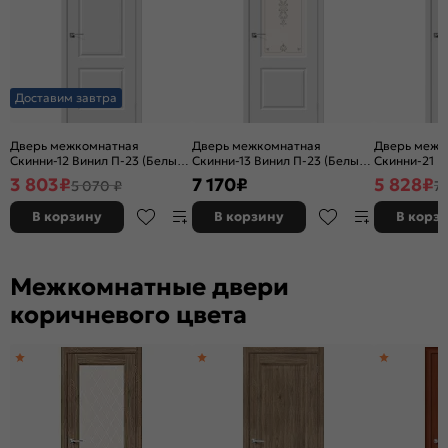
Доставим завтра
Дверь межкомнатная
Дверь межкомнатная
Дверь межк
Скинни-12 Винил П-23 (Белый),
Скинни-13 Винил П-23 (Белый),
Скинни-21 В
глухая, скиновая
остекленная, сатинат белый
остекленная
3 803
₽
7 170
₽
5 828
₽
5 070 ₽
7 
художественный, скиновая
художествен
В корзину
В корзину
В корз
Межкомнатные двери
коричневого цвета