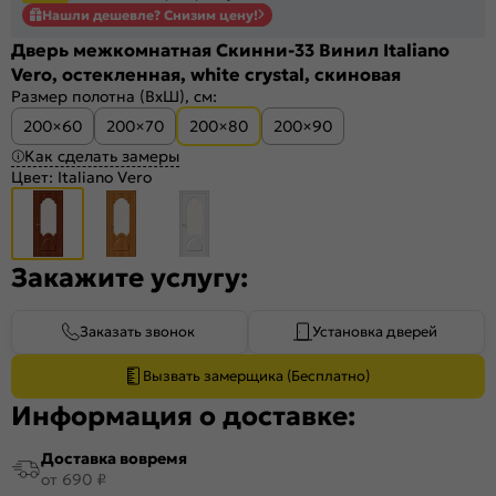
Нашли дешевле? Снизим цену!
Дверь межкомнатная Скинни-33 Винил Italiano
Vero, остекленная, white сrystal, скиновая
Размер полотна (ВхШ), см:
200×60
200×70
200×80
200×90
Как сделать замеры
Цвет:
Italiano Vero
Закажите услугу:
Заказать звонок
Установка дверей
Вызвать замерщика (Бесплатно)
Информация о доставке:
Доставка вовремя
от 690 ₽