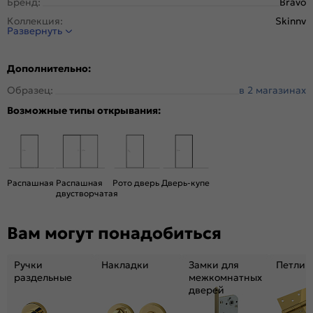
Бренд:
Bravo
Коллекция:
Skinny
Развернуть
Стиль:
Классика
Тип двери:
Остекленная
Дополнительно:
Система открывания:
Классическая, Раздвижная
Образец:
в 2 магазинах
Конструкция двери:
Скиновая
Возможные типы открывания:
Цвет:
Italiano Vero
Общий цвет:
Коричневый
Стекло:
White Сrystal
Вес, кг:
21
Распашная
Распашная
Рото дверь
Дверь-купе
Кромка:
Обычная
двустворчатая
Поверхность:
Гладкая, матовая
Вам могут понадобиться
Уровень шумоизоляции:
Средний ( 26-31 дБ)
Объём, м. куб.:
0.07
Ручки
Накладки
Замки для
Петли
Подходит под двухстворчатый проём:
Да
раздельные
межкомнатных
Гарантия (лет):
1.6
дверей
Материал:
брус хвойных пород, МДФ, сотовый наполнитель