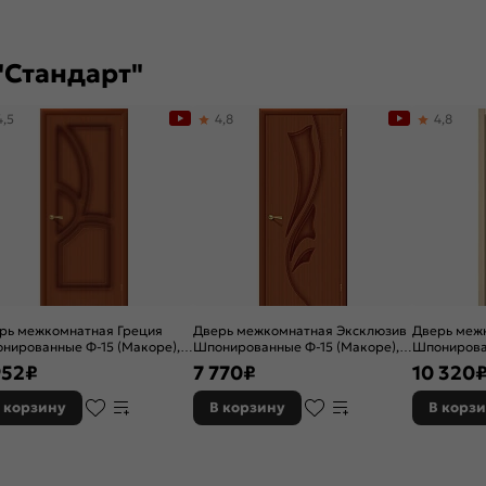
"Стандарт"
4,5
4,8
4,8
рь межкомнатная Греция
Дверь межкомнатная Эксклюзив
Дверь меж
нированные Ф-15 (Макоре),
Шпонированные Ф-15 (Макоре),
Шпонирова
хая, филенчатая
глухая, каркасно-щитовая
остекленна
952
₽
7 770
₽
10 320
художестве
щитовая
 корзину
В корзину
В корз