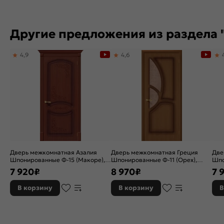
Другие предложения из раздела 
4,9
4,6
Дверь межкомнатная Азалия
Дверь межкомнатная Греция
Две
Шпонированные Ф-15 (Макоре),
Шпонированные Ф-11 (Орех),
Шпо
глухая, каркасно-щитовая
остекленная, сатинат бронза
глу
7 920
₽
8 970
₽
7 
художественный, каркасно-
щитовая
В корзину
В корзину
В