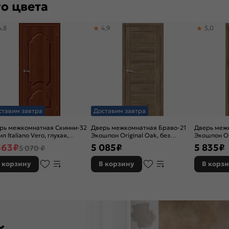
о цвета
4,8
4,9
5,0
ставим завтра
Доставим завтра
рь межкомнатная Скинни-32
Дверь межкомнатная Браво-21
Дверь меж
л Italiano Vero, глухая,
Экошпон Original Oak, без
Экошпон Or
новая
декора, глухая, без стекла, без
остекленная
563
₽
5 085
₽
5 835
₽
5 070 ₽
кромки, царговая
кромки, ца
 корзину
В корзину
В корз