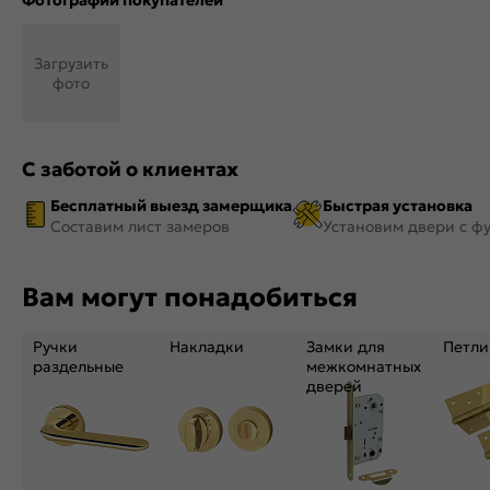
Фотографии покупателей
Загрузить
фото
С заботой о клиентах
Бесплатный выезд замерщика
Быстрая установка
Составим лист замеров
Установим двери с ф
Вам могут понадобиться
Ручки
Накладки
Замки для
Петли
раздельные
межкомнатных
дверей