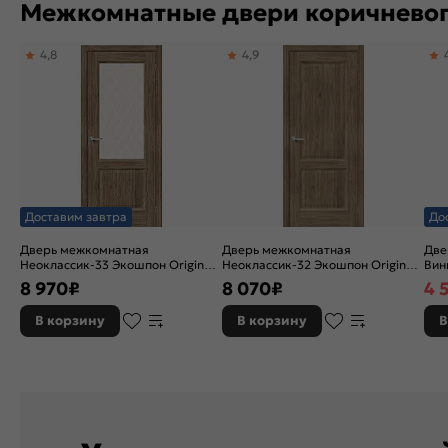
Межкомнатные двери коричневог
4,8
4,9
Доставим завтра
До
Дверь межкомнатная
Дверь межкомнатная
Две
Неоклассик-33 Экошпон Original
Неоклассик-32 Экошпон Original
Вини
Oak, остекленная, white сrystal,
Oak, глухая, кромка нет,
ски
8 970
₽
8 070
₽
4 
кромка нет, филенчатая
филенчатая
В корзину
В корзину
В