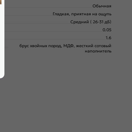
Обычная
Гладкая, приятная на ощупь
Средний ( 26-31 дБ)
0.05
1.6
брус хвойных пород, МДФ, жесткий сотовый
наполнитель