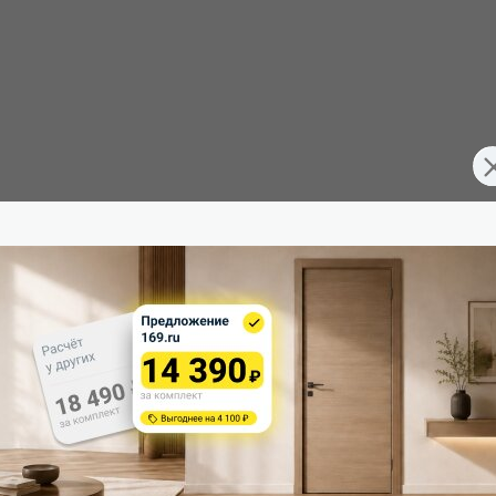
003-0225
Конструкция двери:
Межкомнатные двери
Цвет:
200
Общий цвет:
60
Стекло:
40
Вес, кг: