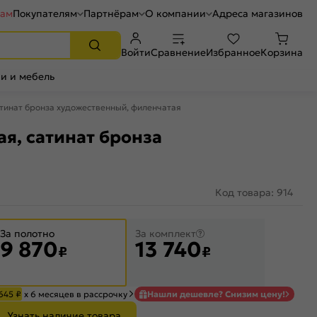
рам
Покупателям
Партнёрам
О компании
Адреса магазинов
Войти
Сравнение
Избранное
Корзина
и и мебель
тинат бронза художественный, филенчатая
я, сатинат бронза
Код товара: 914
За полотно
За комплект
9 870
13 740
₽
₽
 645
₽
х 6 месяцев в рассрочку
Нашли дешевле? Снизим цену!
Узнать наличие товара