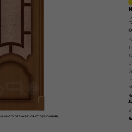
И
О
Р
Т
Т
С
Б
К
М
В
Д
В
емного отличаться от оригинала.
В