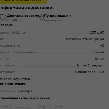
нформация о доставке:
Доставка вовремя
Пункты выдачи
от 690 ₽
бесплатно
 товаре
азмер (ВхШ), см:
200 x 60
ип:
Межкомнатные двери
олщина, мм:
40
трана происхождения:
Россия
ренд:
Bravo
оллекция:
Шпон Стандарт
атериал:
Шпонированные
се характеристики
ополнительно:
 наличии:
3 товара
озможные типы открывания: