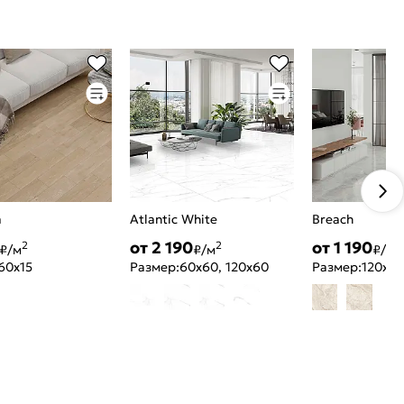
a
Atlantic White
Breach
от 2 190
от 1 190
2
2
2
₽/м
₽/м
₽/м
60x15
Размер:
60x60, 120x60
Размер:
120x60