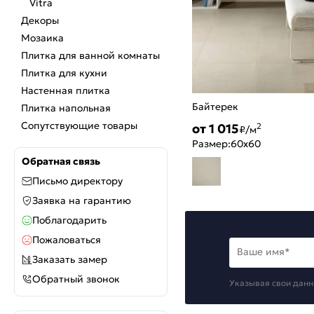
Vitra
Декоры
Мозаика
Плитка для ванной комнаты
Плитка для кухни
Настенная плитка
Байтерек
Плитка напольная
Сопутствующие товары
от 1 015
2
₽/м
Размер:
60x60
Обратная связь
Письмо директору
Заявка на гарантию
Поблагодарить
Пожаловаться
Ваше имя*
Заказать замер
Обратный звонок
Указывая свои данн