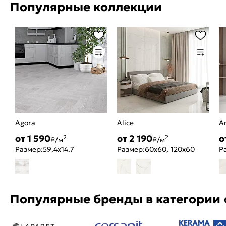
Популярные коллекции
Agora
Alice
A
от 1 590
от 2 190
о
2
2
₽/м
₽/м
Размер:
59.4x14.7
Размер:
60x60, 120x60
Р
Популярные бренды в категории 