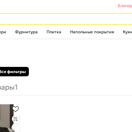
Блоге
ери
Фурнитура
Плитка
Напольные покрытия
Кухн
Все фильтры
вары
1