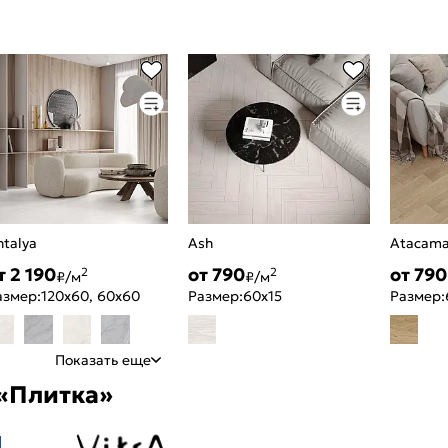
ntalya
Ash
Atacam
т 2 190
от 790
от 790
2
2
₽/м
₽/м
азмер:
120x60, 60x60
Размер:
60x15
Размер:
Показать еще
«Плитка»