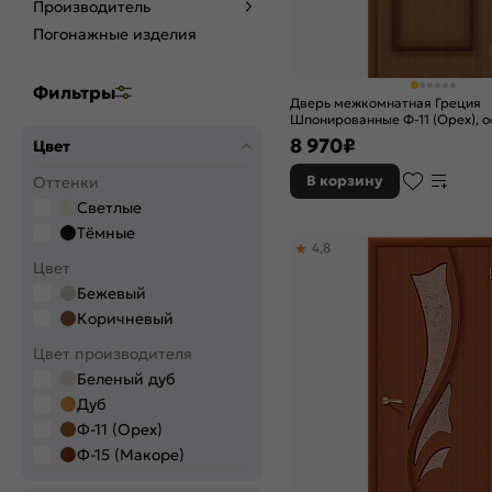
Производитель
Погонажные изделия
Фильтры
Дверь межкомнатная Греция
Шпонированные Ф-11 (Орех), о
сатинат бронза художественны
8 970
₽
Цвет
щитовая
В корзину
Оттенки
Светлые
Тёмные
4,8
Цвет
Бежевый
Коричневый
Цвет производителя
Беленый дуб
Дуб
Ф-11 (Орех)
Ф-15 (Макоре)