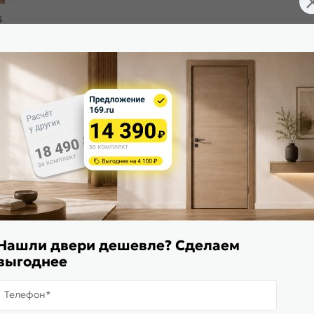
5
ная, сатинат
Контактный телефон*
ые, вы подтверждаете ознакомление c
Политикой обработки персональны
Нашли двери дешевле? Сделаем
выгоднее
Телефон*