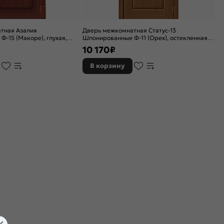
тная Азалия
Дверь межкомнатная Статус-13
-15 (Макоре), глухая,
Шпонированные Ф-11 (Орех), остекленная,
ая
сатинат белый, каркасно-щитовая
10 170
₽
В корзину