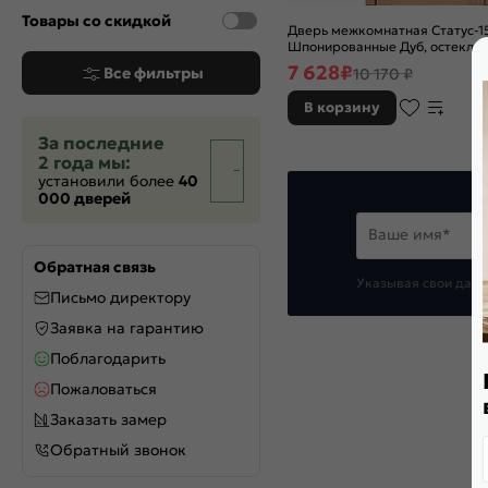
Товары со скидкой
Дверь межкомнатная Статус-1
Шпонированные Дуб, остеклен
белый, скиновая
7 628
₽
Все фильтры
10 170 ₽
В корзину
За последние
2 года мы:
установили более
40
000 дверей
Ваше имя*
Обратная связь
Указывая свои данн
Письмо директору
Заявка на гарантию
Поблагодарить
Пожаловаться
Заказать замер
Обратный звонок