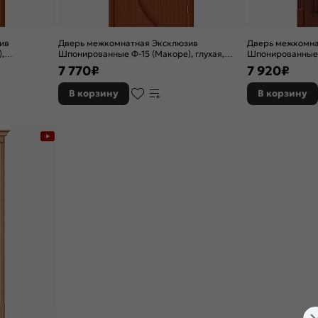
ив
Дверь межкомнатная Эксклюзив
Дверь межкомна
,
Шпонированные Ф-15 (Макоре), глухая,
Шпонированные Ф
каркасно-щитовая
каркасно-щитов
7 770
₽
7 920
₽
товая
В корзину
В корзину