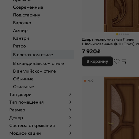
Современные
Под старину
Барокко
Ампир
Кантри
Дверь межкомнатная Лилия
Шпонированные Ф-11 (Орех), г
Ретро
каркасно-щитовая
7 920
₽
В восточном стиле
В корзину
В скандинавском стиле
В английском стиле
Обычные
4,6
Стильные
Тип двери
Тип помещения
Размер
Декор
Система открывания
Модификации