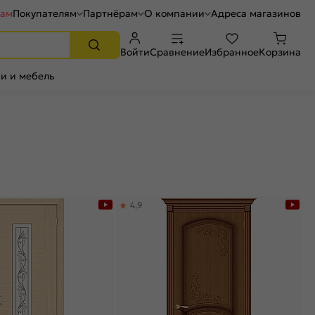
рам
Покупателям
Партнёрам
О компании
Адреса магазинов
Войти
Сравнение
Избранное
Корзина
и и мебель
4,9