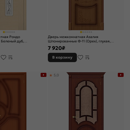
тная Рондо
Дверь межкомнатная Азалия
Беленый дуб,
Шпонированные Ф-11 (Орех), глухая,
тинат белый
каркасно-щитовая
7 920
₽
, каркасно-щитовая
В корзину
5,0