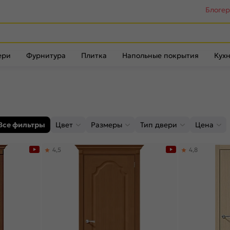
Блоге
ери
Фурнитура
Плитка
Напольные покрытия
Кухн
Все фильтры
Цвет
Размеры
Тип двери
Цена
4,5
4,8