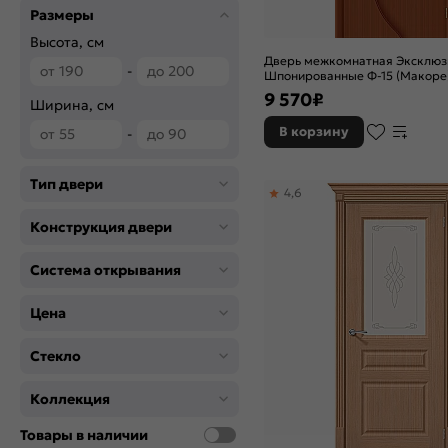
Размеры
Высота, см
Дверь межкомнатная Эксклюз
-
Шпонированные Ф-15 (Макоре)
остекленная, сатинат бронза
9 570
₽
Ширина, см
художественный, каркасно-щи
В корзину
-
Тип двери
4,6
Конструкция двери
Система открывания
Цена
Стекло
Коллекция
Товары в наличии