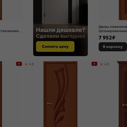
Дверь межкомна
стекленная,
Шпонированные Ф
й, каркасно-
филенчатая
7 952
₽
В корзину
4,8
4,9