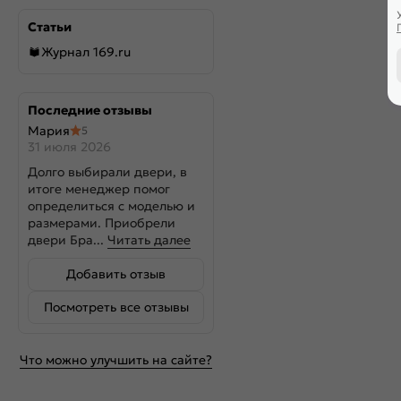
Статьи
Журнал 169.ru
Последние отзывы
Мария
5
31 июля 2026
Долго выбирали двери, в
итоге менеджер помог
определиться с моделью и
размерами. Приобрели
двери Бра...
Читать далее
Добавить отзыв
Посмотреть все отзывы
Что можно улучшить на сайте?