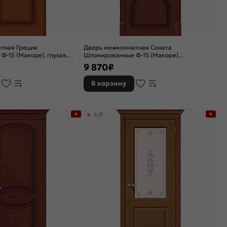
тная Греция
Дверь межкомнатная Соната
-15 (Макоре), глухая,
Шпонированные Ф-15 (Макоре),
остекленная, сатинат бронза
9 870
₽
художественный, каркасно-щитовая
В корзину
4,9