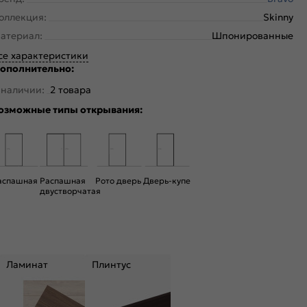
оллекция:
Skinny
атериал:
Шпонированные
се характеристики
ополнительно:
 наличии:
2 товара
озможные типы открывания:
аспашная
Распашная
Рото дверь
Дверь-купе
двустворчатая
Ламинат
Плинтус