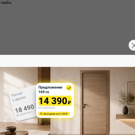
-лайн
003-0464
Цвет:
Межкомнатные двери
Общий цвет: