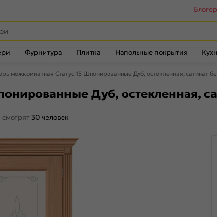
Блоге
ери
Фурнитура
Плитка
Напольные покрытия
Кухн
ерь межкомнатная Статус-15 Шпонированные Дуб, остекленная, сатинат бе
понированные Дуб, остекленная, са
р смотрят
30 человек