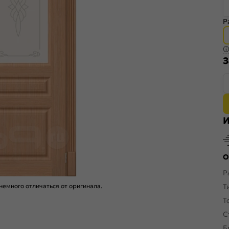
Р
З
И
О
Р
емного отличаться от оригинала.
Т
Т
С
Б