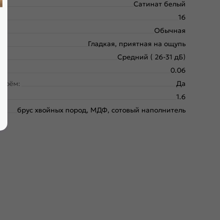
Сатинат белый
16
Обычная
Гладкая, приятная на ощупь
Средний ( 26-31 дБ)
0.06
проём:
Да
1.6
брус хвойных пород, МДФ, сотовый наполнитель