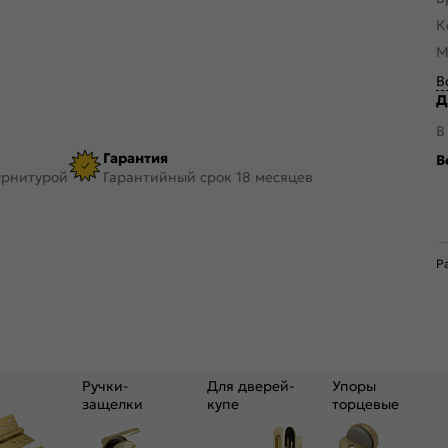
К
М
В
Д
В
Гарантия
В
урнитурой
Гарантийный срок 18 месяцев
Р
Ручки-
Для дверей-
Упоры
защелки
купе
торцевые