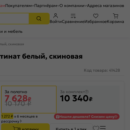
рам
Покупателям
Партнёрам
О компании
Адреса магазинов
Войти
Сравнение
Избранное
Корзина
и и мебель
лый, скиновая
тинат белый, скиновая
Код товара: 41428
За полотно
За комплект
7 628
10 340
₽
₽
10 170
₽
1 272
₽
х 6 месяцев в
Нашли дешевле? Снизим цену!
рассрочку
В корзину
Купить в 1 клик