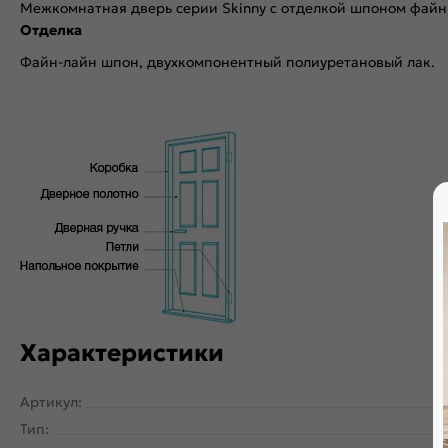
Межкомнатная дверь серии Skinny с отделкой шпоном файн
Отделка
Файн-лайн шпон, двухкомпонентный полиуретановый лак.
Характеристики
Артикул:
Тип: