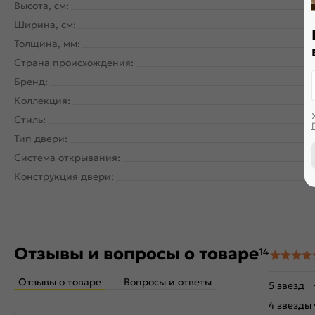
Высота, см:
Ширина, см:
Толщина, мм:
Страна происхождения:
Бренд:
Коллекция:
Стиль:
Тип двери:
Система открывания:
Кл
Конструкция двери:
Отзывы и вопросы о товаре
14
Отзывы о товаре
Вопросы и ответы
5 звезд
4 звезды