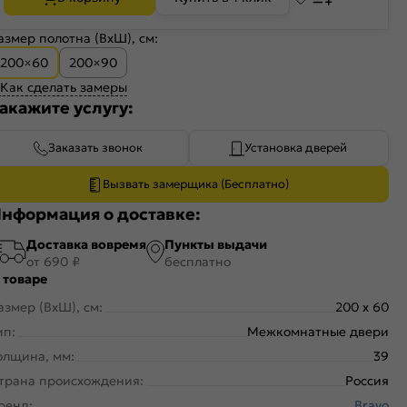
азмер полотна (ВхШ), см:
200×60
200×90
Как сделать замеры
акажите услугу:
Заказать звонок
Установка дверей
Вызвать замерщика (Бесплатно)
нформация о доставке:
Доставка вовремя
Пункты выдачи
от 690 ₽
бесплатно
 товаре
азмер (ВхШ), см:
200 x 60
ип:
Межкомнатные двери
олщина, мм:
39
трана происхождения:
Россия
ренд:
Bravo