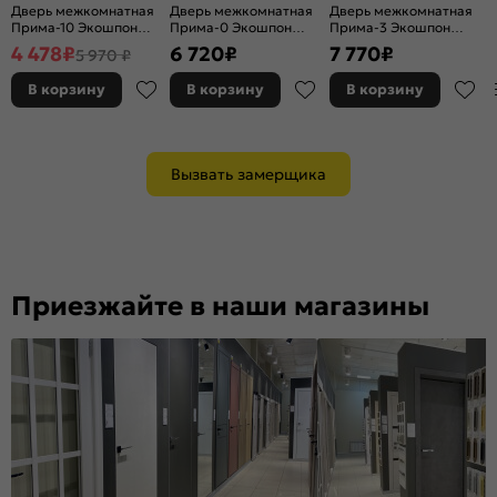
Дверь межкомнатная
Дверь межкомнатная
Дверь межкомнатная
Прима-10 Экошпон
Прима-0 Экошпон
Прима-3 Экошпон
Cappuccino Melinga,
Nordic Oak, глухая,
Riviera Ice,
4 478
₽
6 720
₽
7 770
₽
5 970 ₽
глухая, кромка нет,
кромка нет,
остекленная, white
филенчатая
филенчатая
сrystal, кромка нет,
В корзину
В корзину
В корзину
филенчатая
Вызвать замерщика
Приезжайте в наши магазины