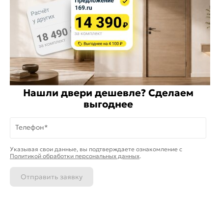
Стать дилером
Расскажите о нас
Поделиться
Оцените магазин
Нашли двери дешевле? Сделаем
ИКС 1340
выгоднее
© 2010—2026 Склад Дверей 169.RU
Телефон*
Пользовательское соглашение
На информационном ресурсе
применяются
куки
и рекомендательные
Политика обработки персональных данных
Хорошо
Указывая свои данные, вы подтверждаете ознакомление c
технологии
Политикой обработки персональных данных
.
Карта сайта
Отправить заявку
Каталог
Магазины
Позвонить
Написать
Корзина