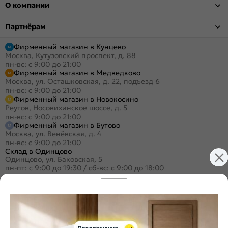
О компании
Партнёрам
Фирменный магазин в Кунцево
Москва, Кутузовский проспект, д. 88
пн-вс: с 9:00 до 21:00
Фирменный магазин в Медведково
Москва, ул. Осташковская, д. 22, подъезд 6
пн-вс: с 9:00 до 21:00
Фирменный магазин в Новокосино
Реутов, Носовихинское шоссе, д. 5
пн-вс: с 9:00 до 21:00
Фирменный магазин в Бутово
Москва, ул. Венёвская, д. 4
пн-вс: с 9:00 до 21:00
Склад в Одинцово
Одинцово, ул. Баковская, 5
пн-пт: с 9:00 до 19:30
/
сб-вс: с 9:00 до 18:00
+7 (495) 984-16-99
Заказать звонок