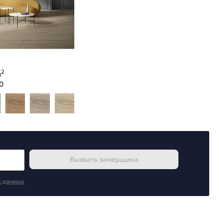
2
м
0
Вызвать замерщика
х данных