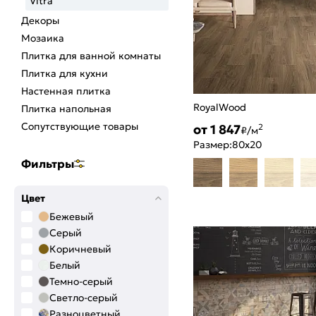
Vitra
Декоры
Мозаика
Плитка для ванной комнаты
Плитка для кухни
Настенная плитка
RoyalWood
Плитка напольная
Сопутствующие товары
от 1 847
2
₽/м
Размер:
80x20
Фильтры
Цвет
Бежевый
Серый
Коричневый
Белый
Темно-серый
Светло-серый
Разноцветный