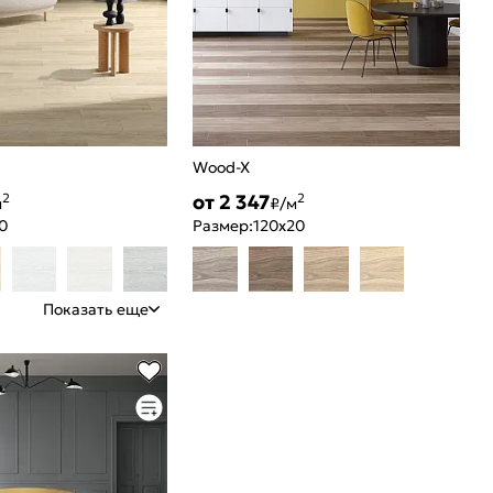
Wood-X
от 2 347
2
2
м
₽/м
0
Размер:
120x20
Показать еще