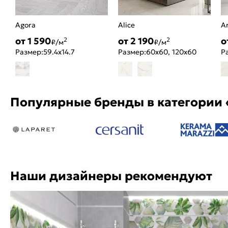
Agora
Alice
A
от 1 590
от 2 190
о
2
2
₽/м
₽/м
Размер:
59.4x14.7
Размер:
60x60, 120x60
Р
Популярные бренды в категории 
Наши дизайнеры рекомендуют