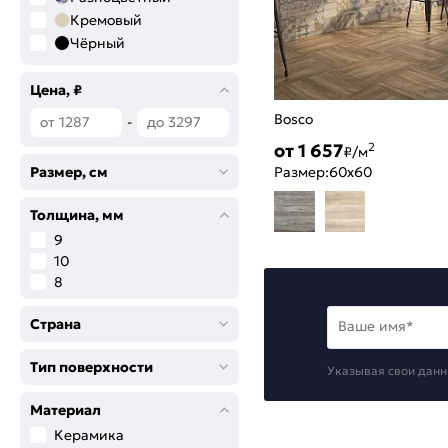
Кремовый
Чёрный
Антрацит
Светло-бежевый
Цена, ₽
Темно-коричневый
Bosco
-
Серебро
от 1 657
2
₽/м
Темно-бежевый
Размер, см
Размер:
60x60
Светло-коричневый
Толщина, мм
9
10
8
Страна
Ваше имя*
Тип поверхности
Указывая свои данн
Материал
Керамика