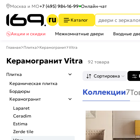
Москва и МО
+7 (495) 984-16-99
Онлайн-чат
Каталог
Акции и скидки
Межкомнатные двери
Входные дв
Главная
Плитка
Керамогранит
Vitra
Керамогранит Vitra
92 товара
Плитка
Сортировка
Керамическая плитка
Коллекции
7
То
Бордюры
Керамогранит
Laparet
Ceradim
Estima
Zerde tile