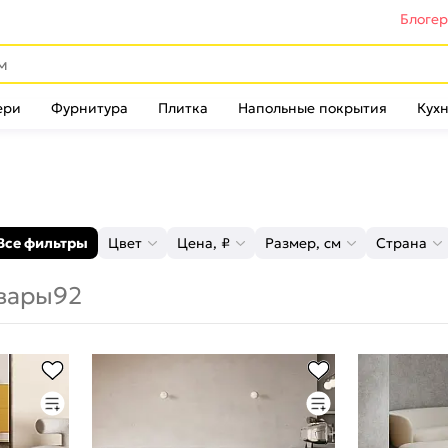
Блоге
ери
Фурнитура
Плитка
Напольные покрытия
Кухн
Все фильтры
Цвет
Цена, ₽
Размер, см
Страна
вары
92