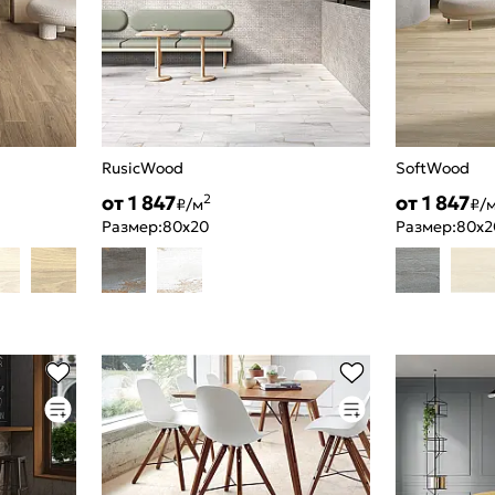
RusicWood
SoftWood
от 1 847
от 1 847
2
₽/м
₽/
Размер:
80x20
Размер:
80x2