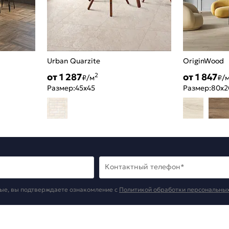
Urban Quarzite
OriginWood
от 1 287
от 1 847
2
₽/м
₽/
Размер:
45x45
Размер:
80x2
Контактный телефон*
ые, вы подтверждаете ознакомление c
Политикой обработки персональны