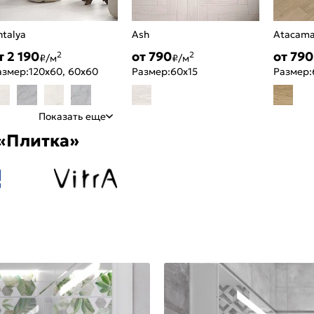
ntalya
Ash
Atacam
т 2 190
от 790
от 790
2
2
₽/м
₽/м
азмер:
120x60, 60x60
Размер:
60x15
Размер:
Показать еще
«Плитка»