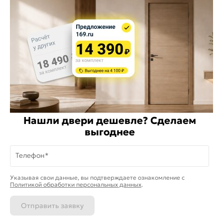
Заказать звонок
Стать дилером
Расскажите о нас
Поделиться
Оцените магазин
ИКС 1340
Нашли двери дешевле? Сделаем
© 2010—2026 Склад Дверей 169.RU
выгоднее
Телефон*
Пользовательское соглашение
Политика обработки персональных данных
На информационном ресурсе
применяются
куки
и рекомендательные
Хорошо
Указывая свои данные, вы подтверждаете ознакомление c
технологии
Политикой обработки персональных данных
.
Карта сайта
Отправить заявку
Каталог
Магазины
Позвонить
Написать
Корзина