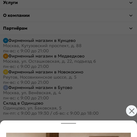
Услуги
О компании
Партнёрам
Фирменный магазин в Кунцево
Москва, Кутузовский проспект, д. 88
пн-вс: с 9:00 до 21:00
Фирменный магазин в Медведково
Москва, ул. Осташковская, д. 22, подъезд 6
пн-вс: с 9:00 до 21:00
Фирменный магазин в Новокосино
Реутов, Носовихинское шоссе, д. 5
пн-вс: с 9:00 до 21:00
Фирменный магазин в Бутово
Москва, ул. Венёвская, д. 4
пн-вс: с 9:00 до 21:00
Склад в Одинцово
Одинцово, ул. Баковская, 5
пн-пт: с 9:00 до 19:30
/
сб-вс: с 9:00 до 18:00
+7 (495) 984-16-99