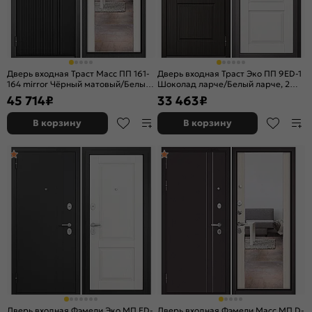
Дверь входная Траст Масс ПП 161-
Дверь входная Траст Эко ПП 9ED-1
164 mirror Чёрный матовый/Белый
Шоколад ларче/Белый ларче, 2
софт, с зеркалом, 2 замка, с ночной
замка
45 714
₽
33 463
₽
задвижкой
В корзину
В корзину
Дверь входная Фэмели Эко МП ED-
Дверь входная Фэмели Масс МП D-