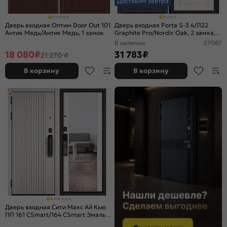
Доставим завтра
Дверь входная Оптим Door Out 101
Дверь входная Porta S-3 4/Л22
Антик Медь/Антик Медь, 1 замок
Graphite Pro/Nordic Oak, 2 замка, с
ночной задвижкой
В наличии
57087
18 080
₽
31 783
₽
21 270 ₽
В корзину
В корзину
Дверь входная Сити Макс Ай Кью
ПП 161 CSmart/164 CSmart Эмаль
белоснежная/Эмаль белоснежная,