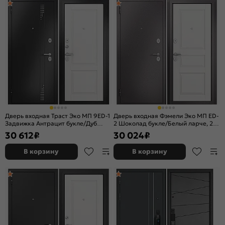
Дверь входная Траст Эко МП 9ED-1
Дверь входная Фэмели Эко МП ED-
Задвижка Антрацит букле/Дуб
2 Шоколад букле/Белый ларче, 2
белый скандинавский, 2 замка, с
замка
30 612
₽
30 024
₽
ночной задвижкой
В корзину
В корзину