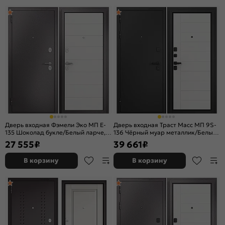
Дверь входная Фэмели Эко МП E-
Дверь входная Траст Масс МП 9S-
135 Шоколад букле/Белый ларче, 2
136 Чёрный муар металлик/Белый
замка
софт, 2 замка, с ночной задвижкой
27 555
₽
39 661
₽
В корзину
В корзину