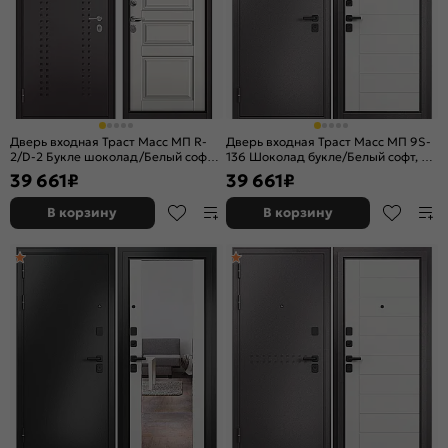
Дверь входная Траст Масс МП R-
Дверь входная Траст Масс МП 9S-
2/D-2 Букле шоколад/Белый софт,
136 Шоколад букле/Белый софт, 2
2 замка, с ночной задвижкой
замка, с ночной задвижкой
39 661
₽
39 661
₽
В корзину
В корзину