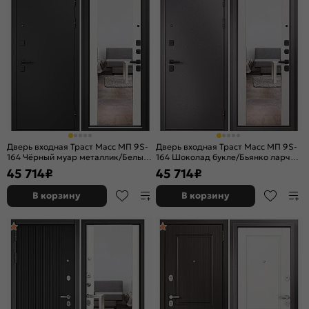
Дверь входная Траст Масс МП 9S-
Дверь входная Траст Масс МП 9S-
164 Чёрный муар металлик/Белый
164 Шоколад букле/Бьянко ларче,
ларче, с зеркалом, 2 замка, с
с зеркалом, 2 замка, с ночной
45 714
₽
45 714
₽
ночной задвижкой
задвижкой
В корзину
В корзину