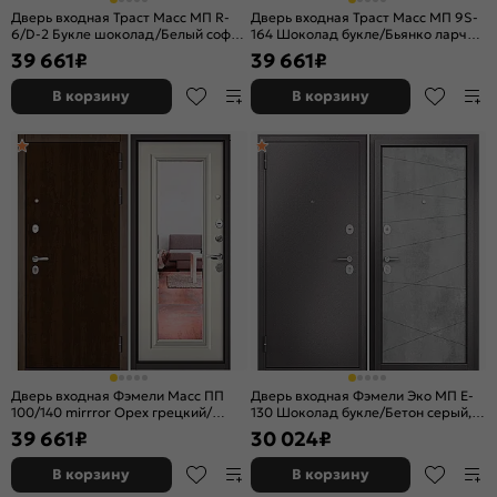
Дверь входная Траст Масс МП R-
Дверь входная Траст Масс МП 9S-
6/D-2 Букле шоколад/Белый софт,
164 Шоколад букле/Бьянко ларче,
2 замка, с ночной задвижкой
с зеркалом, 2 замка, с ночной
39 661
₽
39 661
₽
задвижкой
В корзину
В корзину
Дверь входная Фэмели Масс ПП
Дверь входная Фэмели Эко МП E-
100/140 mirrror Орех грецкий/
130 Шоколад букле/Бетон серый, 2
Эмаль молоко, с зеркалом, 2 замка
замка
39 661
₽
30 024
₽
В корзину
В корзину