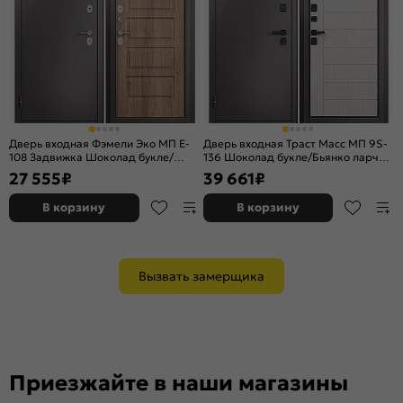
Дверь входная Фэмели Эко МП E-
Дверь входная Траст Масс МП 9S-
108 Задвижка Шоколад букле/
136 Шоколад букле/Бьянко ларче,
Карамель, 2 замка, с ночной
2 замка, с ночной задвижкой
27 555
₽
39 661
₽
задвижкой
В корзину
В корзину
Вызвать замерщика
Приезжайте в наши магазины