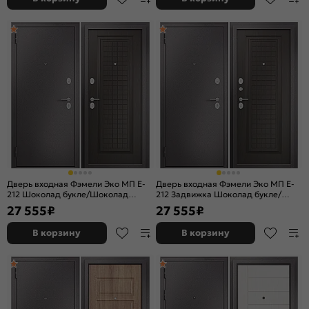
Дверь входная Фэмели Эко МП E-
Дверь входная Фэмели Эко МП E-
212 Шоколад букле/Шоколад
212 Задвижка Шоколад букле/
ларче, 2 замка
Шоколад ларче, 2 замка, с ночной
27 555
₽
27 555
₽
задвижкой
В корзину
В корзину