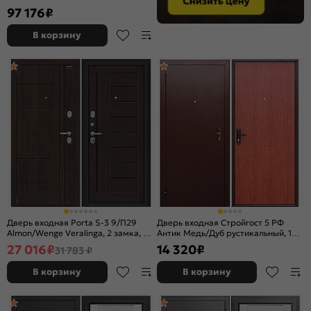
2 замка
97 176
₽
В корзину
Дверь входная Porta S-3 9/П29
Дверь входная Стройгост 5 РФ
Almon/Wenge Veralinga, 2 замка, с
Антик Медь/Дуб рустикальный, 1
ночной задвижкой
замок
27 016
₽
14 320
₽
31 783 ₽
В корзину
В корзину