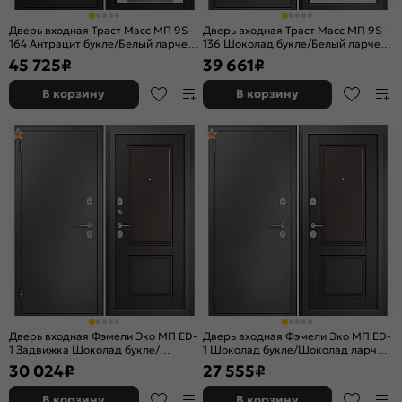
Дверь входная Траст Масс МП 9S-
Дверь входная Траст Масс МП 9S-
164 Антрацит букле/Белый ларче, с
136 Шоколад букле/Белый ларче, 2
зеркалом, 2 замка, с ночной
замка, с ночной задвижкой
45 725
₽
39 661
₽
задвижкой
В корзину
В корзину
Дверь входная Фэмели Эко МП ED-
Дверь входная Фэмели Эко МП ED-
1 Задвижка Шоколад букле/
1 Шоколад букле/Шоколад ларче,
Шоколад ларче, 2 замка, с ночной
2 замка
30 024
₽
27 555
₽
задвижкой
В корзину
В корзину