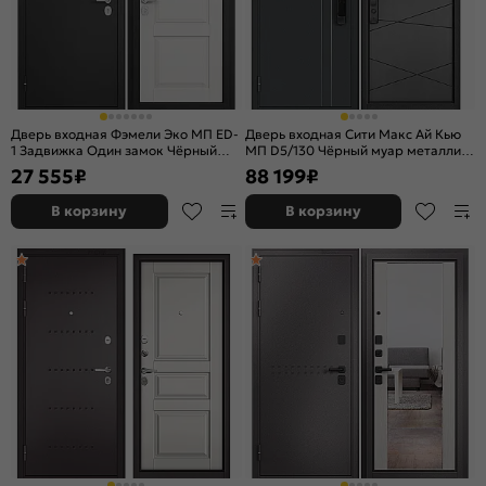
Дверь входная Фэмели Эко МП ED-
Дверь входная Сити Макс Ай Кью
1 Задвижка Один замок Чёрный
МП D5/130 Чёрный муар металлик/
муар металлик/Белый ларче, 1
Бетон серый, 2 замка
27 555
₽
88 199
₽
замок, с ночной задвижкой
В корзину
В корзину