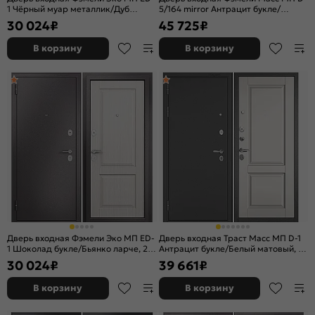
1 Чёрный муар металлик/Дуб
5/164 mirror Антрацит букле/
белый скандинавский, 2 замка
Бьянко ларче, с зеркалом, 2 замка
30 024
₽
45 725
₽
В корзину
В корзину
Дверь входная Фэмели Эко МП ED-
Дверь входная Траст Масс МП D-1
1 Шоколад букле/Бьянко ларче, 2
Антрацит букле/Белый матовый, 2
замка
замка, с ночной задвижкой
30 024
₽
39 661
₽
В корзину
В корзину