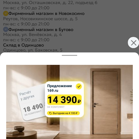
Москва, ул. Осташковская, д. 22, подъезд 6
пн-вс: с 9:00 до 21:00
Фирменный магазин в Новокосино
Реутов, Носовихинское шоссе, д. 5
пн-вс: с 9:00 до 21:00
Фирменный магазин в Бутово
Москва, ул. Венёвская, д. 4
пн-вс: с 9:00 до 21:00
Склад в Одинцово
Одинцово, ул. Баковская, 5
пн-пт: с 9:00 до 19:30
/
сб-вс: с 9:00 до 18:00
+7 (495) 984-16-99
Заказать звонок
Стать дилером
Расскажите о нас
Поделиться
Оцените магазин