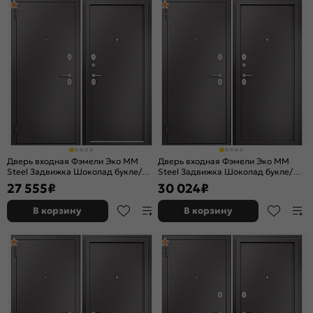
Дверь входная Фэмели Эко ММ
Дверь входная Фэмели Эко ММ
Steel Задвижка Шоколад букле/
Steel Задвижка Шоколад букле/
Шоколад букле, 2 замка, с ночной
Шоколад букле, 1 замок, с ночной
27 555
₽
30 024
₽
задвижкой
задвижкой
В корзину
В корзину