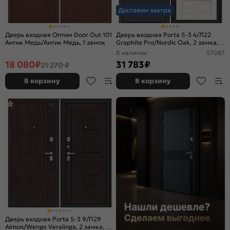
Доставим завтра
Дверь входная Оптим Door Out 101
Дверь входная Porta S-3 4/Л22
Антик Медь/Антик Медь, 1 замок
Graphite Pro/Nordic Oak, 2 замка, с
ночной задвижкой
В наличии
57087
18 080
₽
31 783
₽
21 270 ₽
В корзину
В корзину
Дверь входная Porta S-3 9/П29
Almon/Wenge Veralinga, 2 замка, с