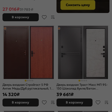
ночной задвижкой
27 016
₽
31 783 ₽
В корзину
Дверь входная Стройгост 5 РФ
Дверь входная Траст Масс МП 9S-
Антик Медь/Дуб рустикальный, 1
130 Шоколад букле/Бетон
замок
бежевый, 2 замка, с ночной
14 320
₽
39 661
₽
задвижкой
В корзину
В корзину