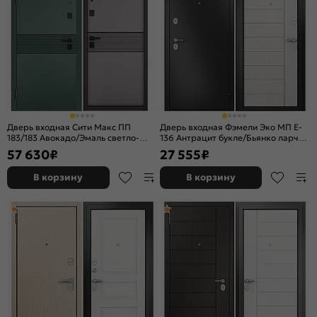
Дверь входная Сити Макс ПП
Дверь входная Фэмели Эко МП E-
183/183 Авокадо/Эмаль светло-
136 Антрацит букле/Бьянко ларче,
серая, 2 замка, с ночной задвижкой
2 замка
57 630
₽
27 555
₽
В корзину
В корзину