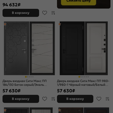
94 632
₽
В корзину
Дверь входная Сити Макс ПП
Дверь входная Сити Макс ПП 9BD-
184/130 Бетон серый/Эмаль
1/9BD-1 Чёрный матовый/Белый
белоснежная, 2 замка, с ночной
софт, 2 замка, с ночной задвижкой
57 630
₽
57 630
₽
задвижкой
В корзину
В корзину