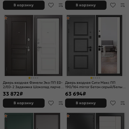
В корзину
В корзину
Дверь входная Фэмели Эко ПП ED-
Дверь входная Сити Макс ПП
2/ED-2 Задвижка Шоколад ларче/
190/164 mirror Бетон серый/Белый
Белый ларче, 2 замка, с ночной
матовый, с зеркалом, 2 замка, с
33 872
₽
63 694
₽
задвижкой
ночной задвижкой
В корзину
В корзину