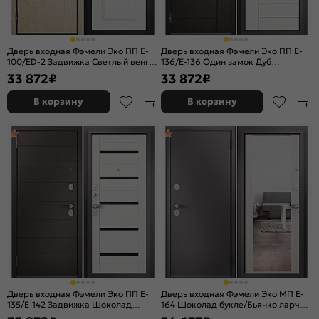
Дверь входная Фэмели Эко ПП E-
Дверь входная Фэмели Эко ПП E-
100/ED-2 Задвижка Светлый венге/
136/E-136 Один замок Дуб
Белый ларче, 2 замка, с ночной
мореный/Белый ларче, 1 замок
33 872
₽
33 872
₽
задвижкой
В корзину
В корзину
Дверь входная Фэмели Эко ПП E-
Дверь входная Фэмели Эко МП E-
135/E-142 Задвижка Шоколад
164 Шоколад букле/Бьянко ларче,
ларче/Белый ларче, 2 замка, с
с зеркалом, 2 замка