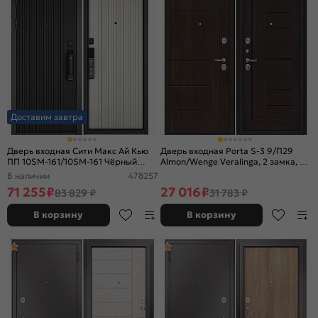
Доставим завтра
Дверь входная Сити Макс Ай Кью
Дверь входная Porta S-3 9/П29
ПП 10SM-161/10SM-161 Чёрный
Almon/Wenge Veralinga, 2 замка, с
матовый/Белый матовый, 2 замка
ночной задвижкой
В наличии
478257
71 255
₽
27 016
₽
83 829 ₽
31 783 ₽
В корзину
В корзину