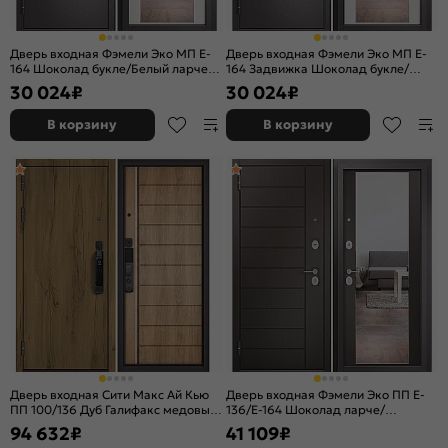
Дверь входная Фэмели Эко МП E-
Дверь входная Фэмели Эко МП E-
164 Шоколад букле/Белый ларче, с
164 Задвижка Шоколад букле/
зеркалом, 2 замка
Белый ларче, с зеркалом, 2 замка,
30 024
₽
30 024
₽
с ночной задвижкой
В корзину
В корзину
Дверь входная Сити Макс Ай Кью
Дверь входная Фэмели Эко ПП E-
ПП 100/136 Дуб Галифакс медовый/
136/E-164 Шоколад ларче/
Дуб шале натуральный, 2 замка
Шоколад ларче, с зеркалом, 2
94 632
₽
41 109
₽
замка