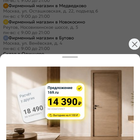
пн-вс: с 9:00 до 21:00
Фирменный магазин в Медведково
Москва, ул. Осташковская, д. 22, подъезд 6
пн-вс: с 9:00 до 21:00
Фирменный магазин в Новокосино
Реутов, Носовихинское шоссе, д. 5
пн-вс: с 9:00 до 21:00
Фирменный магазин в Бутово
Москва, ул. Венёвская, д. 4
пн-вс: с 9:00 до 21:00
Склад в Одинцово
Одинцово, ул. Баковская, 5
пн-пт: с 9:00 до 19:30
/
сб-вс: с 9:00 до 18:00
+7 (495) 984-16-99
Заказать звонок
Стать дилером
Расскажите о нас
Поделиться
Оцените магазин