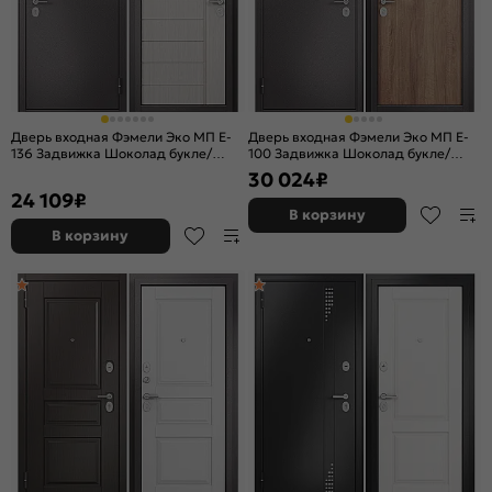
Дверь входная Фэмели Эко МП E-
Дверь входная Фэмели Эко МП E-
136 Задвижка Шоколад букле/
100 Задвижка Шоколад букле/
Бьянко ларче, 2 замка, с ночной
Карамель, 2 замка, с ночной
30 024
₽
задвижкой
задвижкой
24 109
₽
В корзину
В корзину