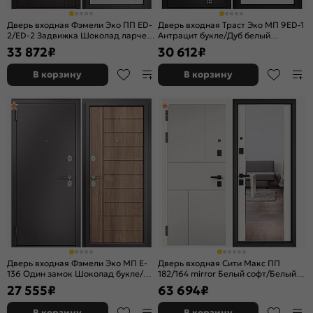
Дверь входная Фэмели Эко ПП ED-
Дверь входная Траст Эко МП 9ED-1
2/ED-2 Задвижка Шоколад ларче/
Антрацит букле/Дуб белый
Дуб белый матовый, 2 замка, с
скандинавский, 2 замка
33 872
₽
30 612
₽
ночной задвижкой
В корзину
В корзину
Дверь входная Фэмели Эко МП E-
Дверь входная Сити Макс ПП
136 Один замок Шоколад букле/
182/164 mirror Белый софт/Белый
Карамель, 2 замка
софт, с зеркалом, 2 замка, с ночной
27 555
₽
63 694
₽
задвижкой
В корзину
В корзину