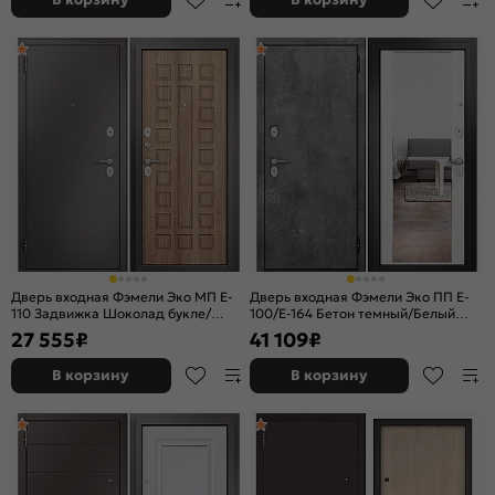
Дверь входная Фэмели Эко МП E-
Дверь входная Фэмели Эко ПП E-
110 Задвижка Шоколад букле/
100/E-164 Бетон темный/Белый
Карамель, 2 замка, с ночной
ларче, с зеркалом, 2 замка
27 555
₽
41 109
₽
задвижкой
В корзину
В корзину