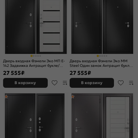
Дверь входная Фэмели Эко МП E-
Дверь входная Фэмели Эко ММ
142 Задвижка Антрацит букле/
Steel Один замок Антрацит букле/
Белый ларче, 2 замка, с ночной
Антрацит букле, 1 замок
27 555
₽
27 555
₽
задвижкой
В корзину
В корзину