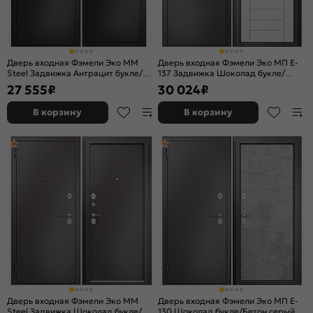
Дверь входная Фэмели Эко ММ
Дверь входная Фэмели Эко МП E-
Steel Задвижка Антрацит букле/
137 Задвижка Шоколад букле/
Антрацит букле, 2 замка, с ночной
Белый ларче, 2 замка, с ночной
27 555
₽
30 024
₽
задвижкой
задвижкой
В корзину
В корзину
Дверь входная Фэмели Эко ММ
Дверь входная Фэмели Эко МП E-
Steel Задвижка Шоколад букле/
130 Шоколад букле/Бетон серый, 2