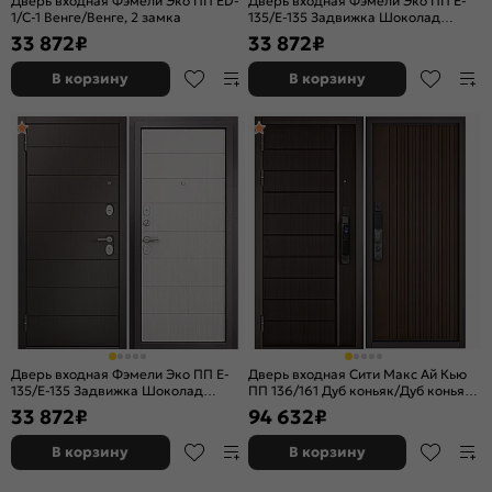
Дверь входная Фэмели Эко ПП ED-
Дверь входная Фэмели Эко ПП E-
1/C-1 Венге/Венге, 2 замка
135/E-135 Задвижка Шоколад
ларче/Шоколад ларче, 2 замка, с
33 872
₽
33 872
₽
ночной задвижкой
В корзину
В корзину
Дверь входная Фэмели Эко ПП E-
Дверь входная Сити Макс Ай Кью
135/E-135 Задвижка Шоколад
ПП 136/161 Дуб коньяк/Дуб коньяк,
ларче/Бьянко ларче, 2 замка, с
2 замка
33 872
₽
94 632
₽
ночной задвижкой
В корзину
В корзину