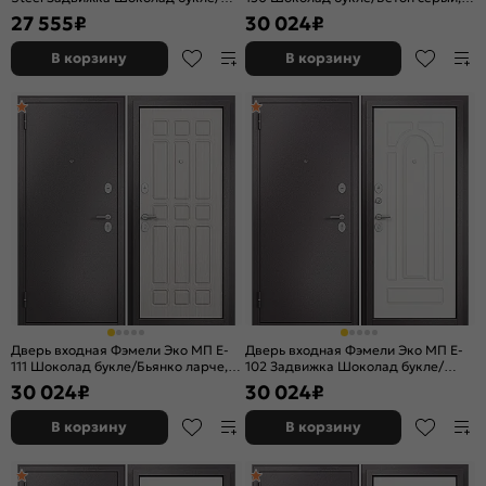
Шоколад букле, 2 замка, с ночной
замка
27 555
₽
30 024
₽
задвижкой
В корзину
В корзину
Дверь входная Фэмели Эко МП E-
Дверь входная Фэмели Эко МП E-
111 Шоколад букле/Бьянко ларче, 2
102 Задвижка Шоколад букле/
замка
Белый ларче, 2 замка, с ночной
30 024
₽
30 024
₽
задвижкой
В корзину
В корзину