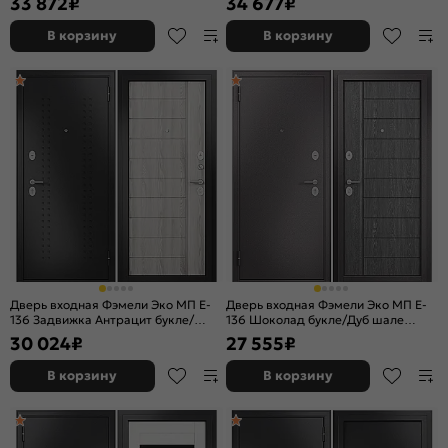
33 872
₽
34 677
₽
ночной задвижкой
В корзину
В корзину
Дверь входная Фэмели Эко МП E-
Дверь входная Фэмели Эко МП E-
136 Задвижка Антрацит букле/
136 Шоколад букле/Дуб шале
Ясень ривьера айс, 2 замка, с
серебро, 2 замка
30 024
₽
27 555
₽
ночной задвижкой
В корзину
В корзину