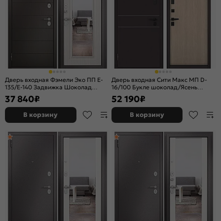
Дверь входная Фэмели Эко ПП E-
Дверь входная Сити Макс МП D-
135/E-140 Задвижка Шоколад
16/100 Букле шоколад/Ясень
ларче/Бьянко ларче, с зеркалом, 2
ривьера крем, 2 замка, с ночной
37 840
₽
52 190
₽
замка, с ночной задвижкой
задвижкой
В корзину
В корзину