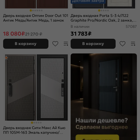
Доставим завтра
Дверь входная Оптим Door Out 101
Дверь входная Porta S-3 4/Л22
Антик Медь/Антик Медь, 1 замок
Graphite Pro/Nordic Oak, 2 замка, с
ночной задвижкой
В наличии
57087
18 080
₽
31 783
₽
21 270 ₽
В корзину
В корзину
Дверь входная Сити Макс Ай Кью
ПП 10SM-163 Эмаль капучино/
Эмаль светло-серая, 2 замка