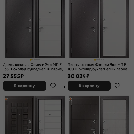
Дверь входная Фэмели Эко МП E-
Дверь входная Фэмели Эко МП E-
135 Шоколад букле/Белый ларче, 2
100 Шоколад букле/Белый ларче, 2
замка
замка
27 555
₽
30 024
₽
В корзину
В корзину