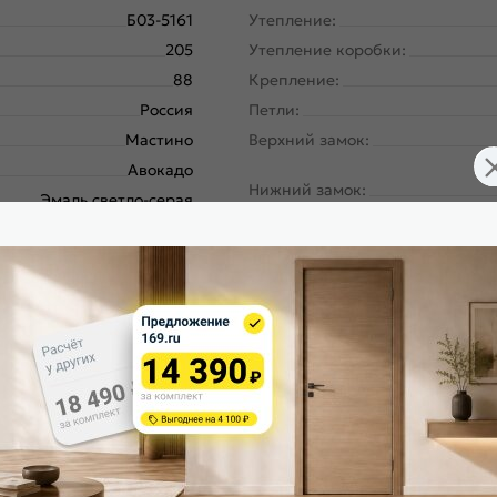
Б03-5161
Утепление:
205
Утепление коробки:
88
Крепление:
Россия
Петли:
Мастино
Верхний замок:
Авокадо
Нижний замок:
Эмаль светло-серая
Сити Макс ПП
Левое
Класс замка:
180
Класс шумоизоляции:
Панель-панель
Цилиндр:
ургический завод, завод
Накладка цилиндровая наружн
Северсталь; РФ
Накладка цилиндровая внутрен
Авокадо, 183
Накладка сувальдная наружная
Эмаль светло-серая, 183
Накладка сувальдная внутренн
Шоколад букле
Ручка:
90/115