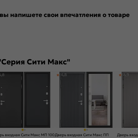
 вы напишете свои впечатления о товаре
"Серия Сити Макс"
4,8
4,8
4,9
рь входная Сити Макс МП 100
Дверь входная Сити Макс ПП
Дверь вход