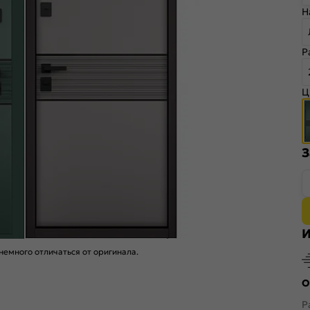
Н
Р
Ц
З
И
емного отличаться от оригинала.
О
Р