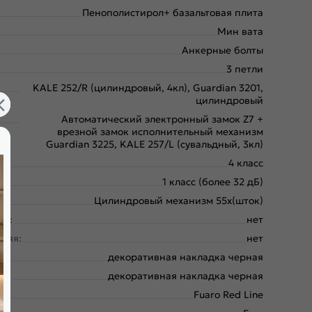
Пенополистирол+ базальтовая плита
Мин вата
Анкерные болты
3 петли
KALE 252/R (цилиндровый, 4кл), Guardian 3201,
цилиндровый
Автоматический электронный замок Z7 +
врезной замок исполнительный механизм
Guardian 3225, KALE 257/L (сувальдный, 3кл)
4 класс
1 класс (более 32 дБ)
Цилиндровый механизм 55х(шток)
ая:
нет
няя:
нет
:
декоративная накладка черная
яя:
декоративная накладка черная
Fuaro Red Line