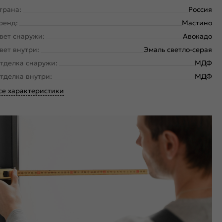
трана:
Россия
ренд:
Мастино
вет снаружи:
Авокадо
вет внутри:
Эмаль светло-серая
тделка снаружи:
МДФ
тделка внутри:
МДФ
се характеристики