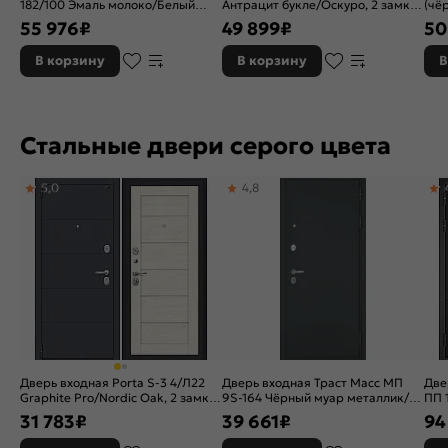
182/100 Эмаль молоко/Белый
Антрацит букле/Оскуро, 2 замка,
(чё
софт, 2 замка, с ночной
с ночной задвижкой
бук
55 976
₽
49 899
₽
50
задвижкой
зад
В корзину
В корзину
В
Стальные двери серого цвета
5,0
4,8
Дверь входная Porta S-3 4/Л22
Дверь входная Траст Масс МП
Две
Graphite Pro/Nordic Oak, 2 замка,
9S-164 Чёрный муар металлик/
ПП 
с ночной задвижкой
Графит софт, с зеркалом, 2 замка,
мат
31 783
₽
39 661
₽
94
с ночной задвижкой