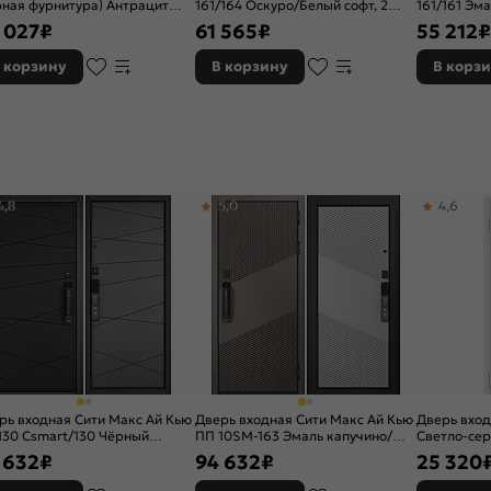
рная фурнитура) Антрацит
161/164 Оскуро/Белый софт, 2
161/161 Эм
ле/Оскуро, 2 замка, с ночной
замка, с ночной задвижкой
Эмаль Капуч
 027
₽
61 565
₽
55 212
₽
вижкой
ночной за
 корзину
В корзину
В корз
4,8
5,0
4,6
рь входная Сити Макс Ай Кью
Дверь входная Сити Макс Ай Кью
Дверь вход
130 Csmart/130 Чёрный
ПП 10SM-163 Эмаль капучино/
Светло-сер
овый/Бетон серый, 2 замка
Эмаль светло-серая, 2 замка
замок
 632
₽
94 632
₽
25 320