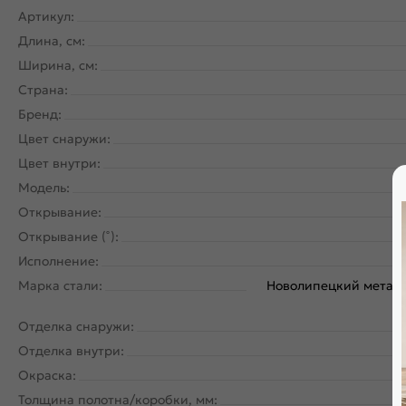
Артикул:
Длина, см:
Ширина, см:
Страна:
Бренд:
Цвет снаружи:
Цвет внутри:
Модель:
Открывание:
Открывание (˚):
Исполнение:
Марка стали:
Новолипецкий металл
Отделка снаружи:
Отделка внутри:
Окраска:
Толщина полотна/коробки, мм: