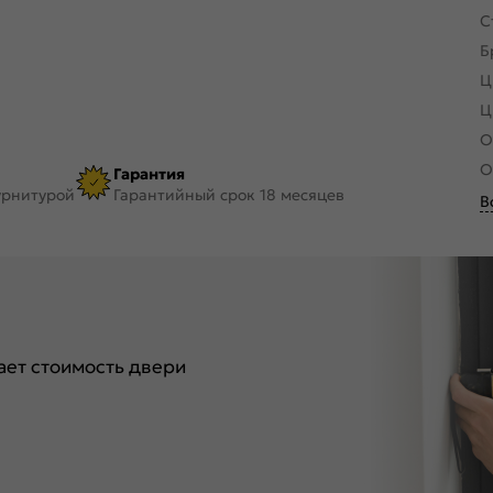
С
Б
Ц
Ц
О
О
Гарантия
урнитурой
Гарантийный срок 18 месяцев
В
ет стоимость двери