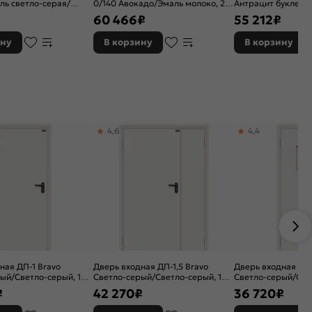
аль светло-серая/
0/140 Авокадо/Эмаль молоко, 2
Антрацит букле/Я
ино, 2 замка, с
замка, с ночной задвижкой
айс, 2 замка, с но
60 466
₽
55 212
₽
движкой
ину
В корзину
В корзину
4,6
4,4
ная ДП-1 Bravo
Дверь входная ДП-1,5 Bravo
Дверь входная ДП
ый/Светло-серый, 1
Светло-серый/Светло-серый, 1
Светло-серый/Свет
замок
замок
₽
42 270
₽
36 720
₽