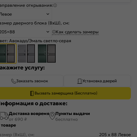
аправление открывания:
Левое
азмер дверного блока (ВхШ), см:
Как сделать замеры
205×88
вет:
Авокадо/Эмаль светло-серая
акажите услугу:
Заказать звонок
Установка дверей
Вызвать замерщика (Бесплатно)
нформация о доставке:
Доставка вовремя
Пункты выдачи
от 690 ₽
бесплатно
 товаре
азмер (ВхШ), см:
205 x 88 Левое