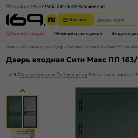
Москва и МО
+7 (495) 984-16-99
Онлайн-чат
Каталог
Акции и скидки
Межкомнатные двери
Входные дв
Главная
Входные двери
Двери Мастино
Серия Сити Макс
Дверь вхо
Дверь входная Сити Макс ПП 183/
5,0
Характеристики
Этот товар смотрят
3
Поделиться