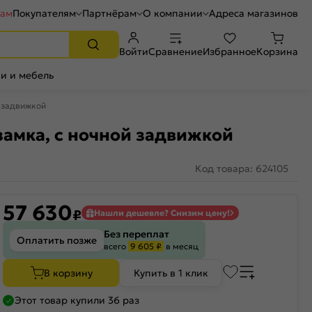
рам
Покупателям
Партнёрам
О компании
Адреса магазинов
Войти
Сравнение
Избранное
Корзина
и и мебель
й задвижкой
замка, с ночной задвижкой
Код товара: 624105
57 630
₽
Нашли дешевле? Снизим цену!
Без переплат
Оплатить позже
всего
9 605 ₽
в месяц
В корзину
Купить в 1 клик
Этот товар купили 36 раз