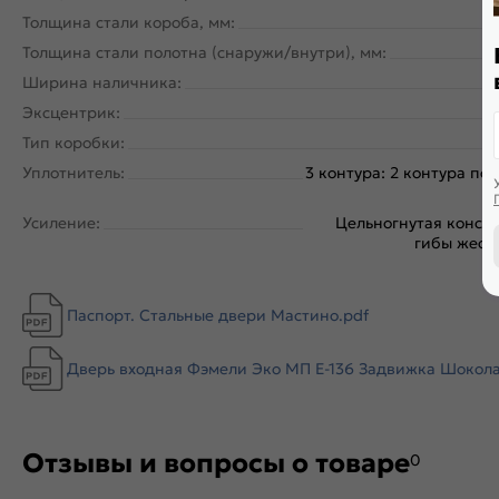
Толщина стали короба, мм:
Толщина стали полотна (снаружи/внутри), мм:
Ширина наличника:
Эксцентрик:
Тип коробки:
Уплотнитель:
3 контура: 2 контура по
Усиление:
Цельногнутая констр
гибы жестк
Паспорт. Стальные двери Мастино.pdf
Дверь входная Фэмели Эко МП E-136 Задвижка Шоколад 
Отзывы и вопросы о товаре
0