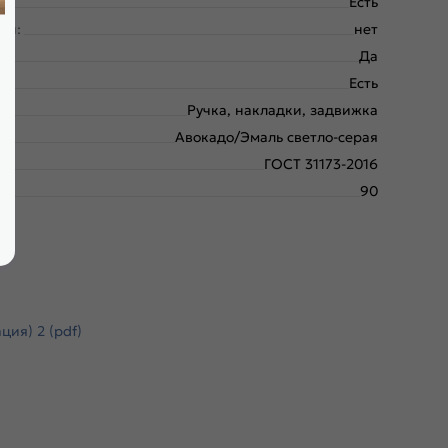
Есть
ки:
нет
Да
Есть
Ручка, накладки, задвижка
Авокадо/Эмаль светло-серая
ГОСТ 31173-2016
90
ия) 2 (pdf)