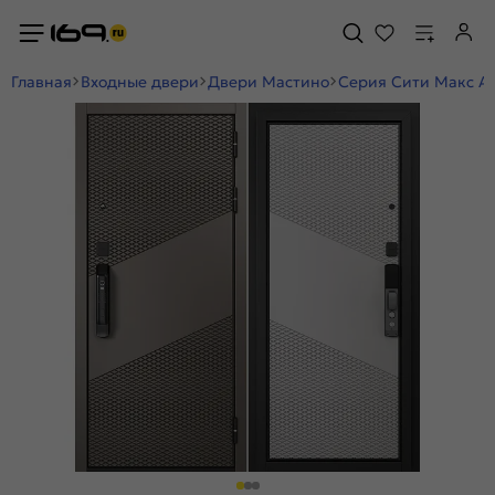
Главная
Входные двери
Двери Мастино
Серия Сити Макс А