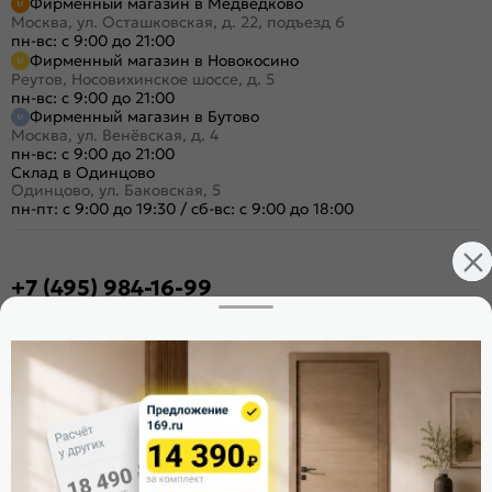
Фирменный магазин в Медведково
Москва, ул. Осташковская, д. 22, подъезд 6
пн-вс: с 9:00 до 21:00
Фирменный магазин в Новокосино
Реутов, Носовихинское шоссе, д. 5
пн-вс: с 9:00 до 21:00
Фирменный магазин в Бутово
Москва, ул. Венёвская, д. 4
пн-вс: с 9:00 до 21:00
Склад в Одинцово
Одинцово, ул. Баковская, 5
пн-пт: с 9:00 до 19:30
/
сб-вс: с 9:00 до 18:00
+7 (495) 984-16-99
Заказать звонок
Стать дилером
Расскажите о нас
Поделиться
Оцените магазин