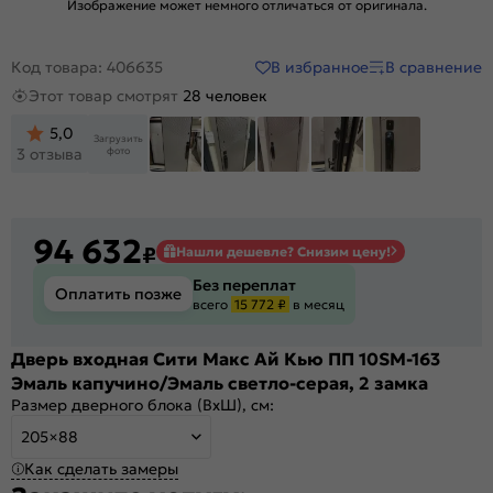
Изображение может немного отличаться от оригинала.
В избранное
В сравнение
Код товара: 406635
Этот товар смотрят
28 человек
5,0
Загрузить
фото
3 отзыва
94 632
₽
Нашли дешевле? Снизим цену!
Без переплат
Оплатить позже
всего
15 772 ₽
в месяц
Дверь входная Сити Макс Ай Кью ПП 10SM-163
Эмаль капучино/Эмаль светло-серая, 2 замка
Размер дверного блока (ВхШ), см:
205×88
Как сделать замеры