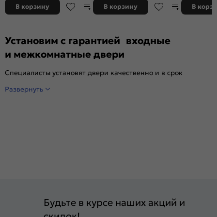
задвижкой
В корзину
В корзину
В корз
Установим с гарантией входные
и межкомнатные двери
Специалисты установят двери качественно и в срок
Развернуть
Будьте в курсе наших акций и
скидок!