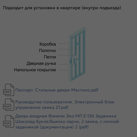
Толщина полотна/коробки, мм:
100/110
Подходит для установки в квартире (внутри подъезда)
Толщина стали короба, мм:
1.4
Толщина стали полотна (снаружи/внутри), мм:
1.4
Ширина наличника:
70
Эксцентрик:
есть
Тип коробки:
Открытый
Уплотнитель:
2 контура: резиновый и магнитный
Усиление:
8 гибов жесткости в коробе, 6 в полотне
Утепление:
Базальтовая плита, пенополистирол
Утепление коробки:
Нет
Крепление:
Анкерные болты
Паспорт. Стальные двери Мастино.pdf
Петли:
3 петли
Руководство пользователя. Электронный блок
Верхний замок:
Нет
управления замка Z7.pdf
Нижний
Guardian 3201, Опционально: Автоматический
Дверь входная Фэмели Эко МП E-136 Задвижка
замок:
электронный замок Z7(врезной замок
Шоколад букле/Бьянко ларче, 2 замка, с ночной
исполнительный механизм Guardian 3221)
задвижкой (документация) 2 (pdf)
Класс замка:
4 класс