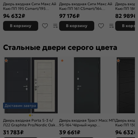
Дверь входная Сити Макс Ай
Дверь входная Сити Макс Ай
Дверь входн
Кью ПП 195 Сsmart/195
Кью ПП 161 CSmart/164
Кью ПП 184/
Чёрный матовый/Белый
CSmart Эмаль белоснежная/
Дуб галифак
94 632
₽
97 176
₽
82 989
₽
матовый, 2 замка
Эмаль белоснежная, 2 замка
В корзину
В корзину
В корз
Стальные двери серого цвета
Доставим завтра
Дверь входная Porta S-3 4/
Дверь входная Траст Масс МП
Дверь входн
Л22 Graphite Pro/Nordic Oak,
9S-164 Чёрный муар
Кью ПП 130 
2 замка, с ночной задвижкой
металлик/Графит софт, с
Чёрный мат
31 783
₽
39 661
₽
94 632
₽
зеркалом, 2 замка, с ночной
серый, 2 за