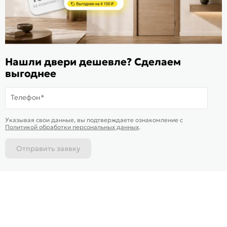
ИКС 1340
© 2010—2026 Склад Дверей 169.RU
Нашли двери дешевле? Сделаем
Пользовательское соглашение
выгоднее
Политика обработки персональных данных
Телефон*
Карта сайта
В корзину
-
94 632
₽
Купить в 1 клик
Указывая свои данные, вы подтверждаете ознакомление c
Политикой обработки персональных данных
.
Отправить заявку
Каталог
Магазины
Позвонить
Написать
Корзина
На информационном ресурсе
применяются
куки
и рекомендательные технологии