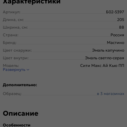
Характеристики
Артикул:
Б02-5397
Длина, см:
205
Ширина, см:
88
Страна:
Россия
Бренд:
Мастино
Цвет снаружи:
Эмаль капучино
Цвет внутри:
Эмаль светло-серая
Модель:
Сити Макс Ай Кью ПП
Развернуть
Открывание:
Правое
Открывание (˚):
180
Дополнительно:
Исполнение:
Панель-панель
Образец:
в 3 магазинах
Марка
Холоднокатанная. Новолипецкий
стали:
металлургический завод, завод Северсталь; РФ
Отделка снаружи:
Эмаль капучино, 10SM-163
Описание
Отделка внутри:
Эмаль светло-серая, 10SM-163
Окраска:
Черный муар металлик
Особенности