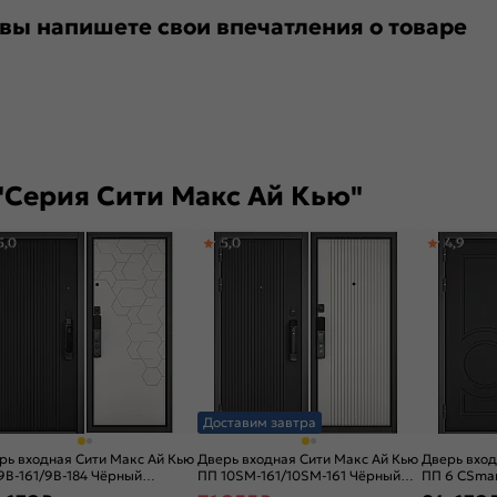
 вы напишете свои впечатления о товаре
"Серия Сити Макс Ай Кью"
5,0
5,0
4,9
Доставим завтра
рь входная Сити Макс Ай Кью
Дверь входная Сити Макс Ай Кью
Дверь вход
9B-161/9B-184 Чёрный
ПП 10SM-161/10SM-161 Чёрный
ПП 6 СSmar
овый/Белый матовый, 2 замка
матовый/Белый матовый, 2 замка
Графит соф