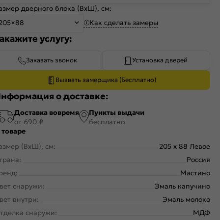
азмер дверного блока (ВхШ), см:
Как сделать замеры
205×88
акажите услугу:
Заказать звонок
Установка дверей
Вызвать замерщика (Бесплатно)
нформация о доставке:
Доставка вовремя
Пункты выдачи
от 690 ₽
бесплатно
 товаре
азмер (ВхШ), см:
205 x 88 Левое
трана:
Россия
ренд:
Мастино
вет снаружи:
Эмаль капучино
вет внутри:
Эмаль молоко
тделка снаружи:
МДФ