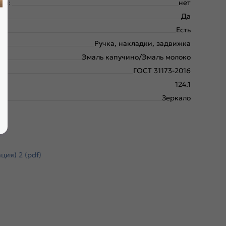
ки:
нет
Да
Есть
Ручка, накладки, задвижка
Эмаль капучино/Эмаль молоко
ГОСТ 31173-2016
124.1
Зеркало
ия) 2 (pdf)