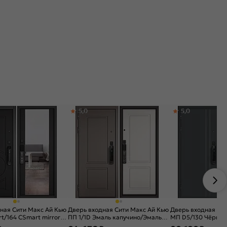
5,0
5,0
ная Сити Макс Ай Кью
Дверь входная Сити Макс Ай Кью
Дверь входная Си
t/164 СSmart mirror
ПП 1/1D Эмаль капучино/Эмаль
МП D5/130 Чёрный
т/Графит софт, 2 замка
белоснежная, 2 замка
металлик/Бетон се