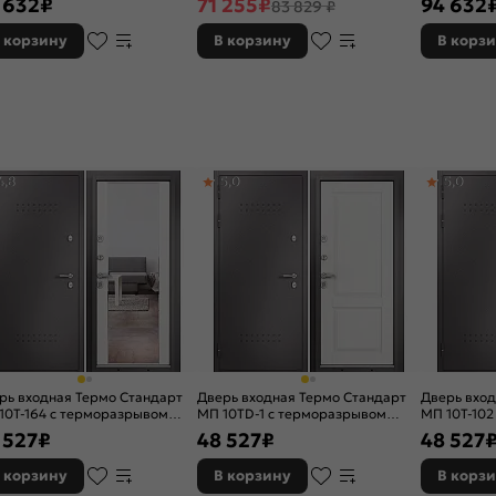
 632
₽
71 255
₽
94 632
83 829 ₽
 корзину
В корзину
В корз
4,8
5,0
5,0
рь входная Термо Стандарт
Дверь входная Термо Стандарт
Дверь вход
10T-164 с терморазрывом
МП 10TD-1 с терморазрывом
МП 10T-102
олад букле/Белый ларче, 2
Шоколад букле/Белый софт, 2
Шоколад б
 527
₽
48 527
₽
48 527
ка, с ночной задвижкой
замка, с ночной задвижкой
матовый, 2
задвижкой
 корзину
В корзину
В корз