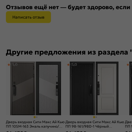
Отзывов ещё нет — будет здорово, если
Написать отзыв
Другие предложения из раздела 
5,0
5,0
Дверь входная Сити Макс Ай Кью
Дверь входная Сити Макс Ай Кью
Две
ПП 10SM-163 Эмаль капучино/
ПП 9В-161/9ВD-1 Чёрный
ПП 
Эмаль светло-серая, 2 замка
матовый/Белый матовый, 2 замка
мат