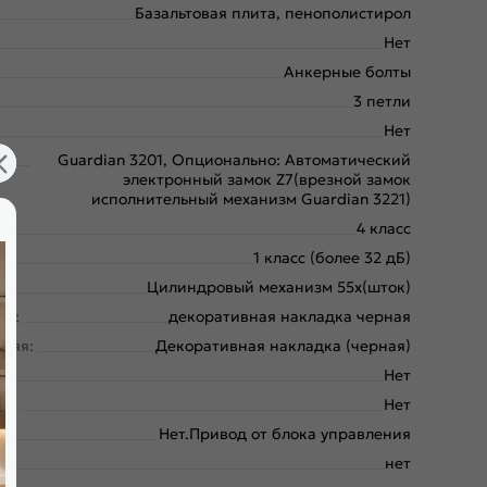
Базальтовая плита, пенополистирол
Нет
Анкерные болты
3 петли
Нет
Guardian 3201, Опционально: Автоматический
электронный замок Z7(врезной замок
исполнительный механизм Guardian 3221)
4 класс
1 класс (более 32 дБ)
Цилиндровый механизм 55х(шток)
ая:
декоративная накладка черная
няя:
Декоративная накладка (черная)
:
Нет
яя:
Нет
Нет.Привод от блока управления
нет