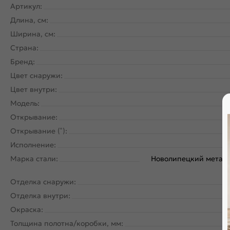
Артикул:
Длина, см:
Ширина, см:
Страна:
Бренд:
Цвет снаружи:
Цвет внутри:
Модель:
Открывание:
Открывание (˚):
Исполнение:
Марка стали:
Новолипецкий металл
Отделка снаружи:
Отделка внутри:
Окраска:
Толщина полотна/коробки, мм: