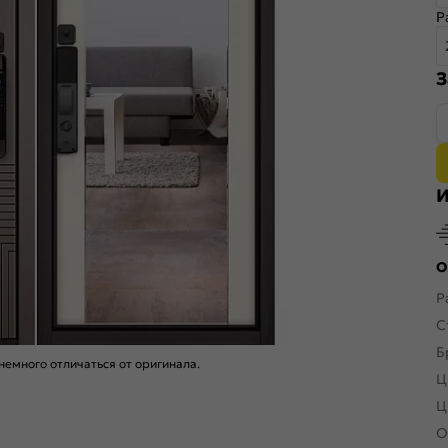
Р
З
И
О
Р
С
Б
емного отличаться от оригинала.
Ц
Ц
О