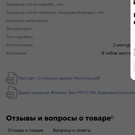
Толщина стали короба, мм:
Толщина стали полотна (снаружи/внутри), мм:
Ширина наличника:
Эксцентрик:
Тип коробки:
Уплотнитель:
2 контура
Усиление:
8 гибов жесткос
Паспорт. Стальные двери Мастино.pdf
Дверь входная Фэмели Эко МП E-136 Задвижка Шоколад 
Отзывы и вопросы о товаре
0
Отзывы о товаре
Вопросы и ответы