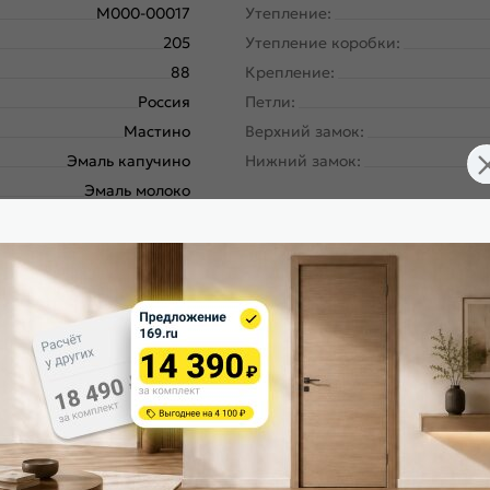
M000-00017
Утепление:
205
Утепление коробки:
88
Крепление:
Россия
Петли:
Мастино
Верхний замок:
Эмаль капучино
Нижний замок:
Эмаль молоко
Сити Макс Ай Кью ПП
Класс замка:
Левое
Класс шумоизоляции:
180
Цилиндр:
Панель-панель
Накладка цилиндровая наружн
ургический завод, завод
Накладка цилиндровая внутрен
Северсталь; РФ
Накладка сувальдная наружная
Эмаль капучино, 195
Накладка сувальдная внутренн
Эмаль молоко, 164
Ручка:
Шоколад букле
Ночная задвижка:
100/110