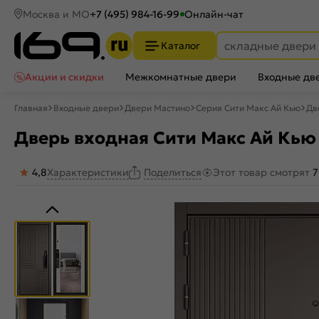
Москва и МО
+7 (495) 984-16-99
Онлайн-чат
Каталог
Акции и скидки
Межкомнатные двери
Входные дв
Главная
Входные двери
Двери Мастино
Серия Сити Макс Ай Кью
Дв
Дверь входная Сити Макс Ай Кью 
4,8
Характеристики
Этот товар смотрят
7
Поделиться