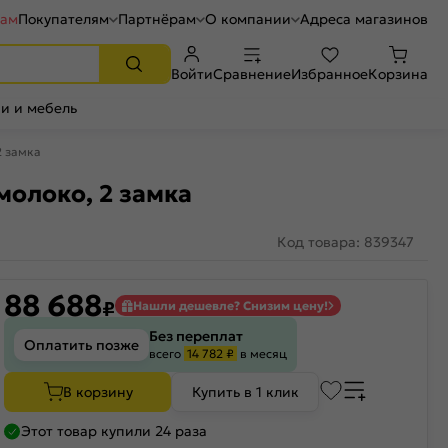
рам
Покупателям
Партнёрам
О компании
Адреса магазинов
Войти
Сравнение
Избранное
Корзина
и и мебель
2 замка
молоко, 2 замка
Код товара: 839347
88 688
₽
Нашли дешевле? Снизим цену!
Без переплат
Оплатить позже
всего
14 782 ₽
в месяц
В корзину
Купить в 1 клик
Этот товар купили 24 раза