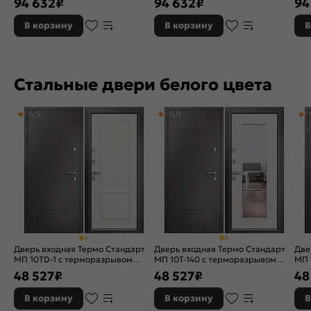
94 632
₽
94 632
₽
94
В корзину
В корзину
В
Стальные двери белого цвета
4,9
4,8
Дверь входная Термо Стандарт
Дверь входная Термо Стандарт
Две
МП 10TD-1 с терморазрывом
МП 10T-140 с терморазрывом
МП 
Шоколад букле/Белый ларче, 2
Шоколад букле/Белый ларче, 2
Шок
48 527
₽
48 527
₽
48
замка, с ночной задвижкой
замка, с ночной задвижкой
зам
В корзину
В корзину
В