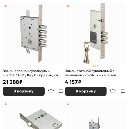
Замок врезной сувальдный
Замок врезной сувальдный с
«52.Y583 B My Key D» правый, кл 60
защёлкой «252/RL» 5 кл. Хром
мм, без накладок Хром
21 288
₽
4 157
₽
В корзину
В корзину