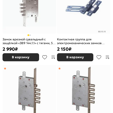
Замок врезной сувальдный с
Контактная группа для
защёлкой «ЗВ9 144.1.1» с тягами, 5
электромеханических замков
кл. Хром
06.510.10.0 Хром
2 990
₽
2 150
₽
В корзину
В корзину