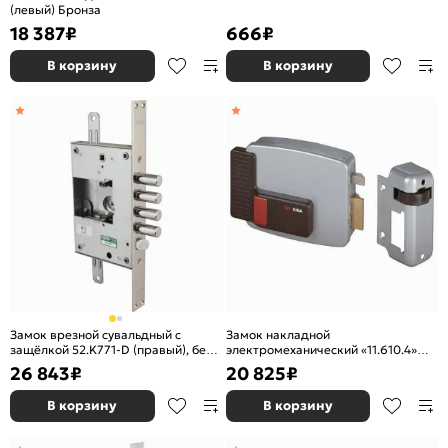
(левый) Бронза
18 387
₽
666
₽
В корзину
В корзину
Замок врезной сувальдный с
Замок накладной
защёлкой 52.K771-D (правый), без
электромеханический «11.610.4»
накл.
(дверь левая, открывается наружу)
26 843
₽
20 825
₽
Хром
В корзину
В корзину