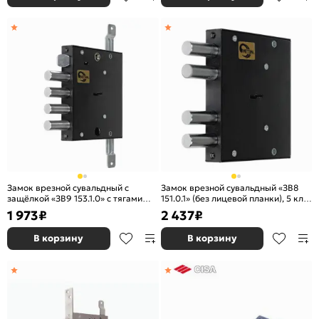
Замок врезной сувальдный с
Замок врезной сувальдный «ЗВ8
защёлкой «ЗВ9 153.1.0» с тягами
151.0.1» (без лицевой планки), 5 кл.
(без лицевой планки), 5 кл. ключ 60
ключ 80 мм Черный
1 973
₽
2 437
₽
мм Черный
В корзину
В корзину