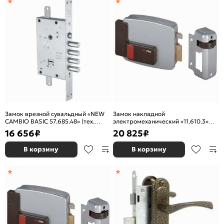
Замок врезной сувальдный «NEW
Замок накладной
CAMBIO BASIC 57.685.48» (тех.
электромеханический «11.610.3»
упаковка), ключ 64 мм Хром
(дверь правая, открывается
16 656
₽
20 825
₽
наружу) Хром
В корзину
В корзину