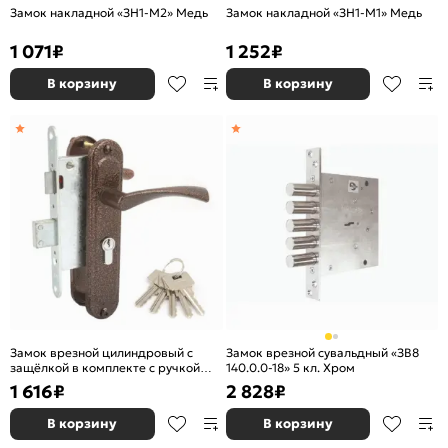
Замок накладной «ЗН1-М2» Медь
Замок накладной «ЗН1-М1» Медь
1 071
₽
1 252
₽
В корзину
В корзину
Замок врезной цилиндровый с
Замок врезной сувальдный «ЗВ8
защёлкой в комплекте с ручкой
140.0.0-18» 5 кл. Хром
«Калуга-ЗВ4-3-1» 4 кл. Антик Медь
1 616
₽
2 828
₽
В корзину
В корзину