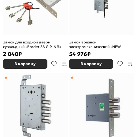
Замок для входной двери
Замок врезной
сувальдный «Border ЗВ G 9-6 Э»
электромеханический «NEW
Хром
CAMBIO FACILE 17.685.28» (инд.
2 040
₽
54 976
₽
упаковка) Хром
В корзину
В корзину