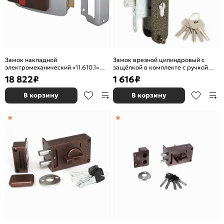
Замок накладной
Замок врезной цилиндровый с
электромеханический «11.610.1»
защёлкой в комплекте с ручкой
(дверь правая., открывается
«Калуга-ЗВ4-3-У-1» 4 кл. Бронза
18 822
₽
1 616
₽
внутрь) Хром
антик
В корзину
В корзину