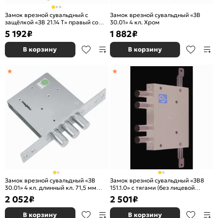
Замок врезной сувальдный с
Замок врезной сувальдный «ЗВ
защёлкой «ЗВ 21.14 Т» правый со
30.01» 4 кл. Хром
смен. мех-ом, (без накл), 5+1 кл
5 192
₽
1 882
₽
Хром
В корзину
В корзину
Замок врезной сувальдный «ЗВ
Замок врезной сувальдный «ЗВ8
30.01» 4 кл. длинный кл. 71,5 мм
151.1.0» с тягами (без лицевой
Хром
планки), 5 кл. ключ 60 мм Черный
2 052
₽
2 501
₽
В корзину
В корзину