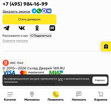
+7 (495) 984-16-99
Заказать звонок
Стать дилером
Расскажите о нас
Поделиться
Оцените магазин
ИКС 1340
© 2010—2026 Склад Дверей 169.RU
На информационном ресурсе
применяются
куки
и рекомендательные
Хорошо
технологии
Пользовательское соглашение
Политика обработки персональных данных
Карта сайта
Каталог
Магазины
Позвонить
Написать
Корзина