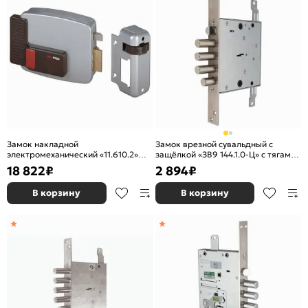
Замок накладной
Замок врезной сувальдный с
электромеханический «11.610.2»
защёлкой «ЗВ9 144.1.0-Ц» с тягами,
(дверь левая, открывается внутрь)
5 кл. Хром
18 822
₽
2 894
₽
Хром
В корзину
В корзину