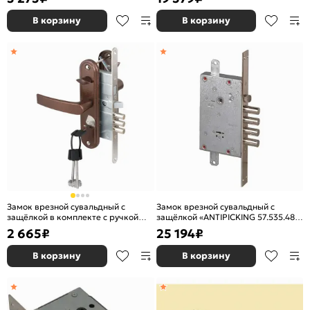
В корзину
В корзину
Замок врезной сувальдный с
Замок врезной сувальдный с
защёлкой в комплекте с ручкой
защёлкой «ANTIPICKING 57.535.48
«ЗВ9-8.3/13» (КЛП5-85) правый, 3
0.00 HR» (тех. упаковка) Хром
2 665
₽
25 194
₽
кл. Антик Медь
В корзину
В корзину