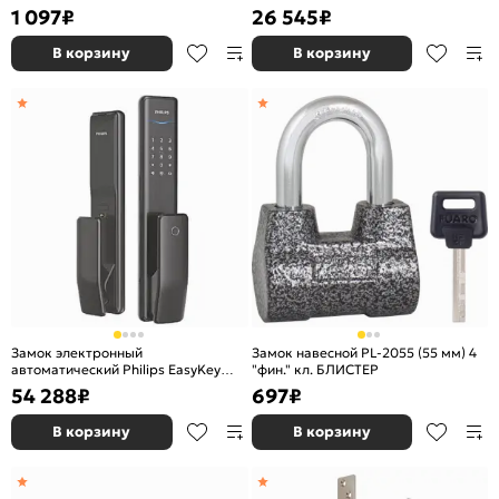
57.685.48» (тех. упаковка), ключ 64
1 097
₽
26 545
₽
мм Хром
В корзину
В корзину
Замок электронный
Замок навесной PL-2055 (55 мм) 4
автоматический Philips EasyKey
"фин." кл. БЛИСТЕР
Alpha Чёрный
54 288
₽
697
₽
В корзину
В корзину