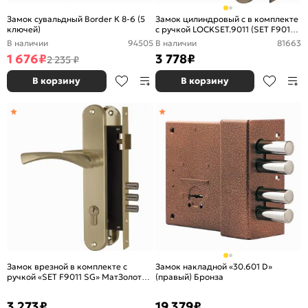
Замок сувальдный Border К 8-6 (5
Замок цилиндровый с в комплекте
ключей)
с ручкой LOCKSET.9011 (SET F9011)
AB бронза
В наличии
94505
В наличии
81663
1 676
₽
3 778
₽
2 235 ₽
В корзину
В корзину
Замок врезной в комплекте с
Замок накладной «30.601 D»
ручкой «SET F9011 SG» МатЗолото
(правый) Бронза
(латунь)
3 273
₽
19 379
₽