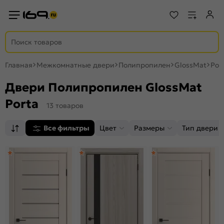
Главная
Межкомнатные двери
Полипропилен
GlossMat
Por
Двери Полипропилен GlossMat
Porta
13 товаров
Все фильтры
Цвет
Размеры
Тип двери