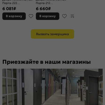
Порта-222
Порта-212
Полипропилен, Dacota
Полипропилен, Arctic
6 081
₽
6 660
₽
Wood, остекленная,
Wood, глухая, царговая
царговая
В корзину
В корзину
Вызвать замерщика
Приезжайте в наши магазины