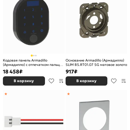
Кодовая панель Armadillo
Основание Armadillo (Армадилло)
(Армадилло) с отпечатком пальца
SLIM BS.RT01.07 SG матовое золото
CD.B RT01.02 BL черный
18 458
₽
917
₽
В корзину
В корзину