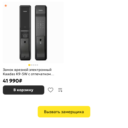
Замок врезной электронный
Kaadas K9-5W с отпечатком
пальца, со встроенным модулем
41 990
₽
WIFI, черный
В корзину
Вызвать замерщика