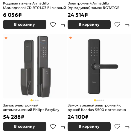
Кодовая панель Armadillo
Электронный Armadillo
(Армадилло) CD.RT01.03 BL черный
(Армадилло) замок ROTATOR
EL.RT01.01 SG матовое золото
6 056
₽
24 514
₽
В корзину
В корзину
Замок электронный
Замок врезной электронный с
автоматический Philips EasyKey
ручкой Kaadas S500 с отпечатком
Alpha Чёрный
пальца, черный
54 288
₽
24 100
₽
В корзину
В корзину