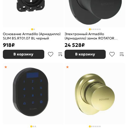
Основание Armadillo (Армадилло)
Электронный Armadillo
SLIM BS.RT01.07 BL черный
(Армадилло) замок ROTATOR
EL.RT01.01 BL черный
918
₽
24 528
₽
В корзину
В корзину