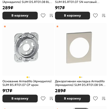
(Армадилло) SLIM DS.RT01.08 BL
SLIM BS.RT01.07 SN матовый
черный
никель
289
₽
917
₽
В корзину
В корзину
Основание Armadillo (Армадилло)
Декоративная накладка Armadillo
SLIM BS.RT01.07 СP хром
(Армадилло) SLIM DS.RT01.08 SN
матовый никель
917
₽
289
₽
В корзину
В корзину