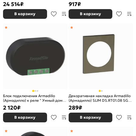
EL.RT01.01 SC матовый хром
24 514
₽
917
₽
В корзину
В корзину
Блок подключения Armadillo
Декоративная накладка Armadillo
(Армадилло) к реле " Умный дом"
(Армадилло) SLIM DS.RT01.08 SG
BSH.RT01.06
матовое золото
2 120
₽
289
₽
В корзину
В корзину