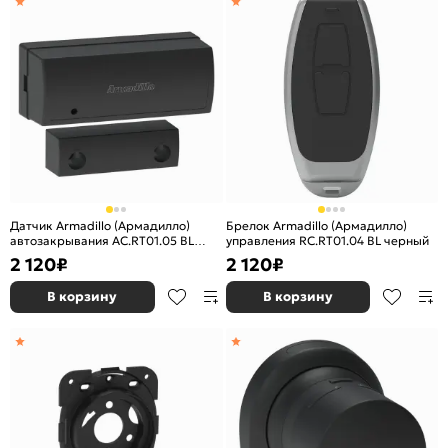
Датчик Armadillo (Армадилло)
Брелок Armadillo (Армадилло)
автозакрывания AC.RT01.05 BL
управления RC.RT01.04 BL черный
черный
2 120
₽
2 120
₽
В корзину
В корзину