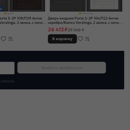
а
orta S-2P 109/П29 Антик
Дверь входная Porta S-2P 104/П22 Антик
ralinga, 2 замка, с ночной
серебро/Bianco Veralinga, 2 замка, с ночной
задвижкой
26 413
₽
29 348 ₽
В корзину
Вызвать замерщика
х данных