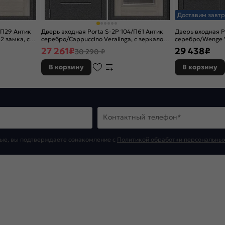
Доставим завтр
/П29 Антик
Дверь входная Porta S-2P 104/П61 Антик
Дверь входная P
2 замка, с
серебро/Cappuccino Veralinga, с зеркалом,
серебро/Wenge Ve
2 замка, с ночной задвижкой
задвижкой
27 261
₽
29 438
₽
30 290 ₽
В корзину
В корзину
Контактный телефон*
ые, вы подтверждаете ознакомление c
Политикой обработки персональны