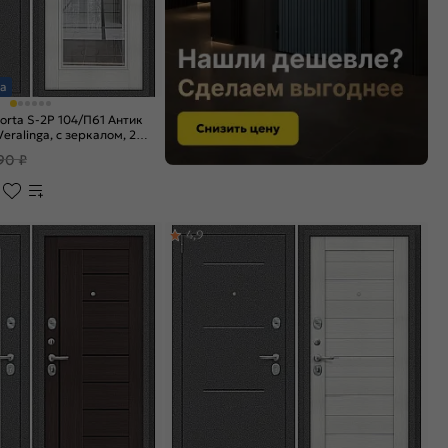
а
orta S-2P 104/П61 Антик
eralinga, с зеркалом, 2
 задвижкой
90 ₽
4,9