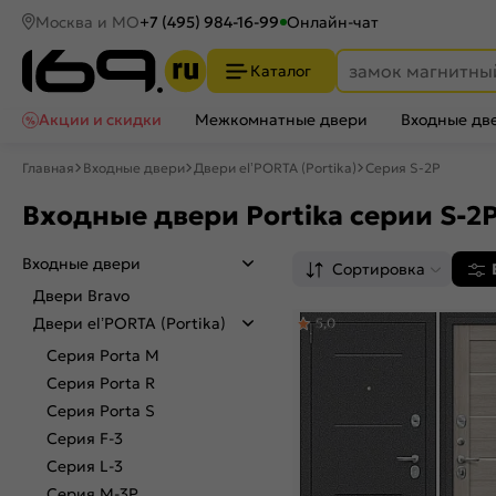
Москва и МО
+7 (495) 984-16-99
Онлайн-чат
Каталог
Акции и скидки
Межкомнатные двери
Входные дв
Главная
Входные двери
Двери el’PORTA (Portika)
Серия S-2P
Входные двери Portika серии S-2
Входные двери
Сортировка
Двери Bravo
Двери el’PORTA (Portika)
5,0
Серия Porta M
Серия Porta R
Серия Porta S
Серия F-3
Серия L-3
Серия M-3P