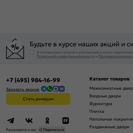
Будьте в курсе наших акций и с
Я соглашаюсь получать рекламные и иные маркетинго
Политикой конфиденциальности
и
Пользовательским
Каталог товаров
+7 (495) 984-16-99
Межкомнатные две
Заказать звонок
Входные двери
Стать дилером
Фурнитура
Плитка
Напольные покрыти
Раздвижные двери
Расскажите о нас
Поделиться