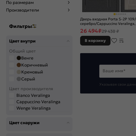
По размерам
Производители
Дверь входная Porta S-2P 109
серебро/Cappuccino Veralinga, 
Фильтры
ночной задвижкой
26 494
₽
29 438 ₽
В корзину
Цвет внутри
Общий цвет
Венге
Коричневый
Ваше имя*
Кремовый
Серый
Указывая свои данн
Цвет производителя
Bianco Veralinga
Cappuccino Veralinga
Wenge Veralinga
Цвет снаружи