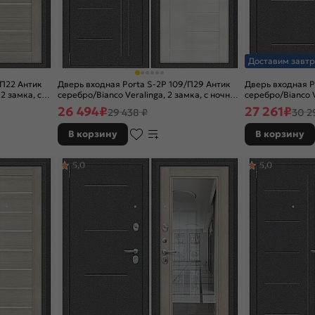
Доставим завтр
/П22 Антик
Дверь входная Porta S-2P 109/П29 Антик
Дверь входная P
2 замка, с
серебро/Bianco Veralinga, 2 замка, с ночной
серебро/Bianco V
задвижкой
замка, с ночной
26 494
₽
27 261
₽
29 438 ₽
30 2
В корзину
В корзину
5,0
5,0