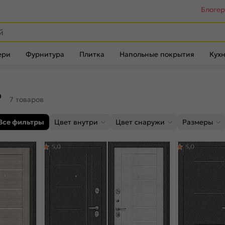
Блоге
ери
Фурнитура
Плитка
Напольные покрытия
Кухн
P
7 товаров
Все фильтры
Цвет внутри
Цвет снаружи
Размеры
5,0
5,0