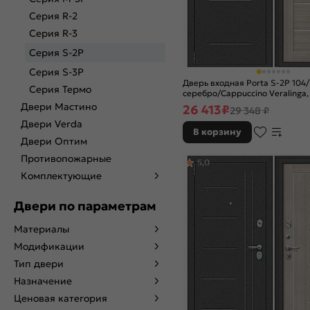
Серия R-2
Серия R-3
Серия S-2P
Серия S-3P
Дверь входная Porta S-2P 104
Серия Термо
серебро/Cappuccino Veralinga, 
ночной задвижкой
Двери Мастино
26 413
₽
29 348 ₽
Двери Verda
В корзину
Двери Оптим
Противопожарные
5,0
Комплектующие
Двери по параметрам
Материалы
Модификации
Тип двери
Назначение
Ценовая категория