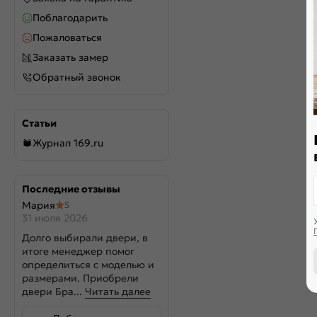
Поблагодарить
Пожаловаться
Заказать замер
Обратный звонок
Статьи
Журнал 169.ru
Последние отзывы
Мария
5
31 июля 2026
Долго выбирали двери, в
итоге менеджер помог
определиться с моделью и
размерами. Приобрели
двери Бра...
Читать далее