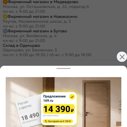
Фирменный магазин в Медведково
Москва, ул. Осташковская, д. 22, подъезд 6
пн-вс: с 9:00 до 21:00
Фирменный магазин в Новокосино
Реутов, Носовихинское шоссе, д. 5
пн-вс: с 9:00 до 21:00
Фирменный магазин в Бутово
Москва, ул. Венёвская, д. 4
пн-вс: с 9:00 до 21:00
Склад в Одинцово
Одинцово, ул. Баковская, 5
пн-пт: с 9:00 до 19:30
/
сб-вс: с 9:00 до 18:00
+7 (495) 984-16-99
Заказать звонок
Стать дилером
Расскажите о нас
Поделиться
Оцените магазин