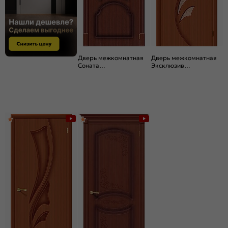
Дверь межкомнатная
Дверь межкомнатная
Соната
Эксклюзив
Шпонированные Ф-15
Шпонированные Ф-15
(Макоре), остекленная,
(Макоре), остекленная,
сатинат бронза
сатинат бронза
художественный,
художественный,
каркасно-щитовая
каркасно-щитовая