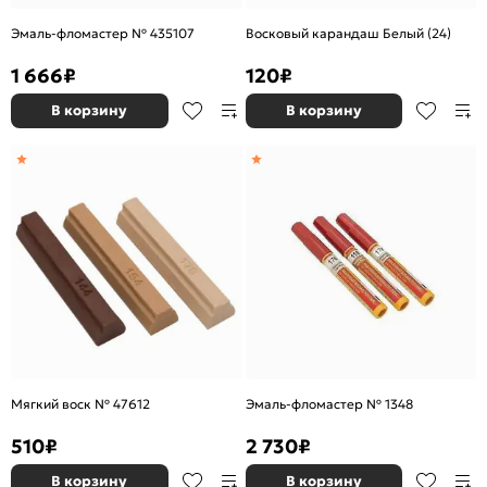
Эмаль-фломастер № 435107
Восковый карандаш Белый (24)
1 666
₽
120
₽
В корзину
В корзину
Мягкий воск № 47612
Эмаль-фломастер № 1348
510
₽
2 730
₽
В корзину
В корзину