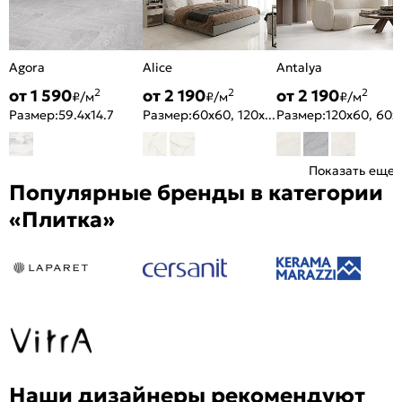
Agora
Alice
Antalya
от 1 590
от 2 190
от 2 190
2
2
2
₽/м
₽/м
₽/м
Размер:
59.4x14.7
Размер:
60x60, 120x60
Размер:
120x
Показать еще
Популярные бренды в категории
«Плитка»
Наши дизайнеры рекомендуют