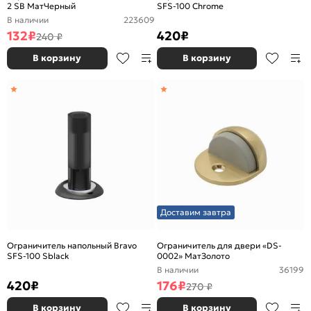
2 SB МатЧерный
SFS-100 Chrome
В наличии
223609
132
₽
420
₽
240 ₽
В корзину
В корзину
Доставим завтра
Ограничитель напольный Bravo
Ограничитель для двери «DS-
SFS-100 Sblack
0002» МатЗолото
В наличии
36199
420
₽
176
₽
270 ₽
В корзину
В корзину