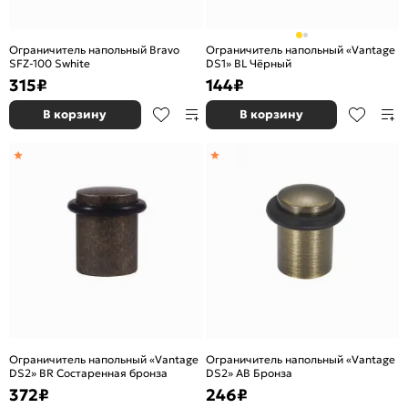
Ограничитель напольный Bravo
Ограничитель напольный «Vantage
SFZ-100 Swhite
DS1» BL Чёрный
315
₽
144
₽
В корзину
В корзину
Ограничитель напольный «Vantage
Ограничитель напольный «Vantage
DS2» BR Состаренная бронза
DS2» AB Бронза
372
₽
246
₽