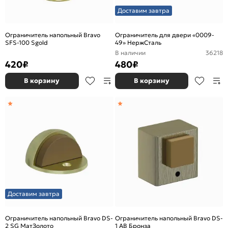
Доставим завтра
Ограничитель напольный Bravo
Ограничитель для двери «0009-
SFS-100 Sgold
49» НержСталь
В наличии
36218
420
₽
480
₽
В корзину
В корзину
Доставим завтра
Ограничитель напольный Bravo DS-
Ограничитель напольный Bravo DS-
2 SG МатЗолото
1 AB Бронза