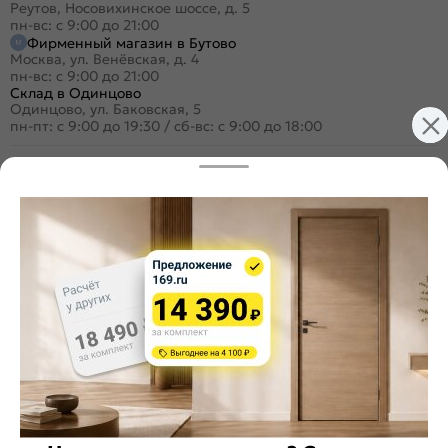
Реутов, Носовихинское шоссе, д. 5
пн-вс: с 9:00 до 21:00
Фирменный магазин в Бутово
Москва, ул. Венёвская, д. 4
пн-вс: с 9:00 до 21:00
Склад в Одинцово
Одинцово, ул. Баковская, 5
пн-пт: с 9:00 до 19:30
/
сб-вс: с 9:00 до 18:00
+7 (495) 984-16-99
Заказать звонок
Стать дилером
Расскажите о нас
Поделиться
Оцените магазин
ИКС 1340