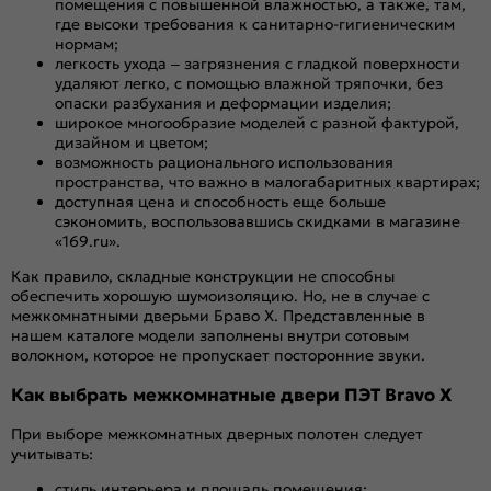
помещения с повышенной влажностью, а также, там,
где высоки требования к санитарно-гигиеническим
нормам;
легкость ухода – загрязнения с гладкой поверхности
удаляют легко, с помощью влажной тряпочки, без
опаски разбухания и деформации изделия;
широкое многообразие моделей с разной фактурой,
дизайном и цветом;
возможность рационального использования
пространства, что важно в малогабаритных квартирах;
доступная цена и способность еще больше
сэкономить, воспользовавшись скидками в магазине
«169.ru».
Как правило, складные конструкции не способны
обеспечить хорошую шумоизоляцию. Но, не в случае с
межкомнатными дверьми Браво Х. Представленные в
нашем каталоге модели заполнены внутри сотовым
волокном, которое не пропускает посторонние звуки.
Как выбрать межкомнатные двери ПЭТ Bravo X
При выборе межкомнатных дверных полотен следует
учитывать:
стиль интерьера и площадь помещения;