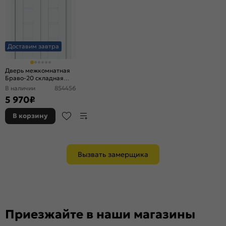
Доставим завтра
Дверь межкомнатная
Браво-20 складная
ПЭТ White Silk, без
В наличии
854456
декора, глухая, без
5 970
₽
стекла, без кромки,
царговая
В корзину
Вызвать замерщика
Приезжайте в наши магазины