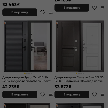
задвижкой
задвижкой
33 463
₽
В корзину
В корзину
Дверь входная Траст Эко ПП Si-
Дверь входная Фэмели Эко ПП ED-
5/164 Оскуро велюто/Белый софт, с
2/ED-2 Задвижка Шоколад ларче/
зеркалом, 2 замка
Дуб белый матовый, 2 замка, с
42 235
₽
33 872
₽
ночной задвижкой
В корзину
В корзину