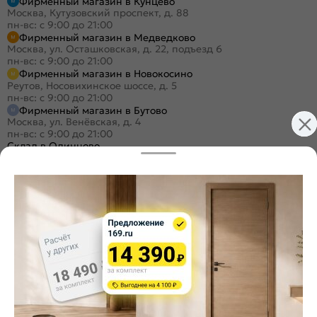
Фирменный магазин в Кунцево
Москва, Кутузовский проспект, д. 88
пн-вс: с 9:00 до 21:00
Фирменный магазин в Медведково
Москва, ул. Осташковская, д. 22, подъезд 6
пн-вс: с 9:00 до 21:00
Фирменный магазин в Новокосино
Реутов, Носовихинское шоссе, д. 5
пн-вс: с 9:00 до 21:00
Фирменный магазин в Бутово
Москва, ул. Венёвская, д. 4
пн-вс: с 9:00 до 21:00
Склад в Одинцово
Одинцово, ул. Баковская, 5
пн-пт: с 9:00 до 19:30
/
сб-вс: с 9:00 до 18:00
+7 (495) 984-16-99
Заказать звонок
Стать дилером
Расскажите о нас
Поделиться