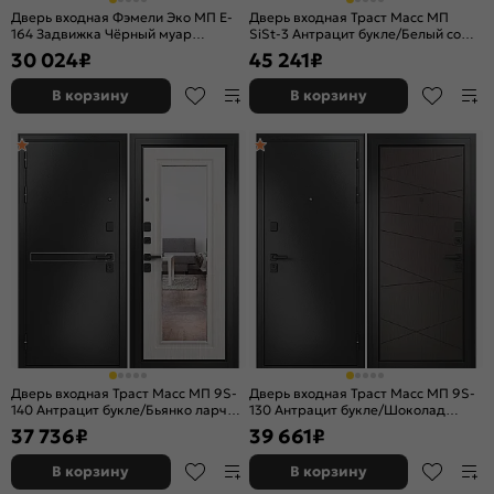
Дверь входная Фэмели Эко МП E-
Дверь входная Траст Масс МП
164 Задвижка Чёрный муар
SiSt-3 Антрацит букле/Белый софт,
металлик/Бетон серый, с
2 замка, с ночной задвижкой
30 024
₽
45 241
₽
зеркалом, 2 замка, с ночной
задвижкой
В корзину
В корзину
Дверь входная Траст Масс МП 9S-
Дверь входная Траст Масс МП 9S-
140 Антрацит букле/Бьянко ларче,
130 Антрацит букле/Шоколад
с зеркалом, 2 замка, с ночной
ларче, 2 замка, с ночной
37 736
₽
39 661
₽
задвижкой
задвижкой
В корзину
В корзину