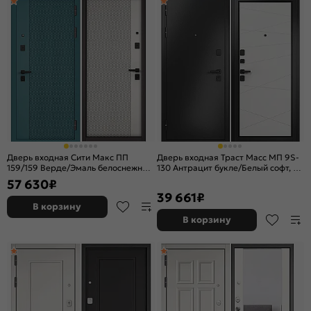
Дверь входная Сити Макс ПП
Дверь входная Траст Масс МП 9S-
159/159 Верде/Эмаль белоснежная,
130 Антрацит букле/Белый софт, 2
2 замка, с ночной задвижкой
замка, с ночной задвижкой
57 630
₽
39 661
₽
В корзину
В корзину