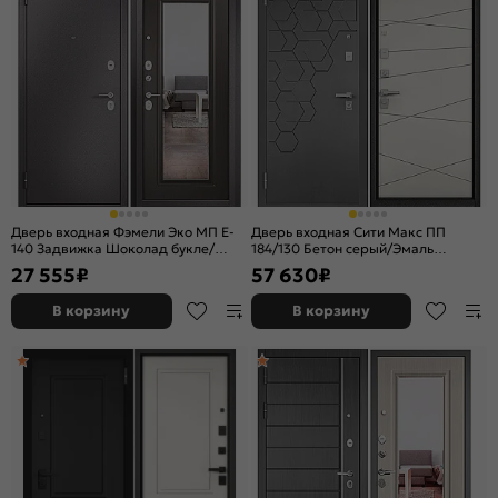
Дверь входная Фэмели Эко МП E-
Дверь входная Сити Макс ПП
140 Задвижка Шоколад букле/
184/130 Бетон серый/Эмаль
Шоколад ларче, с зеркалом, 2
белоснежная, 2 замка, с ночной
27 555
₽
57 630
₽
замка, с ночной задвижкой
задвижкой
В корзину
В корзину