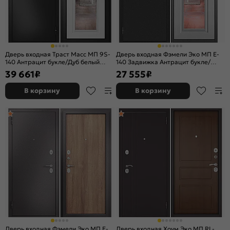
Дверь входная Траст Масс МП 9S-
Дверь входная Фэмели Эко МП E-
140 Антрацит букле/Дуб белый
140 Задвижка Антрацит букле/
матовый, с зеркалом, 2 замка, с
Белый ларче, с зеркалом, 2 замка,
39 661
₽
27 555
₽
ночной задвижкой
с ночной задвижкой
В корзину
В корзину
Дверь входная Фэмели Эко МП E-
Дверь входная Хоум Эко МП RL-