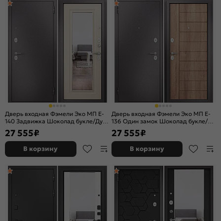
Дверь входная Фэмели Эко МП E-
Дверь входная Фэмели Эко МП E-
140 Задвижка Шоколад букле/Дуб
136 Один замок Шоколад букле/
кофейный матовый, с зеркалом, 2
Карамель, 2 замка
27 555
₽
27 555
₽
замка, с ночной задвижкой
В корзину
В корзину