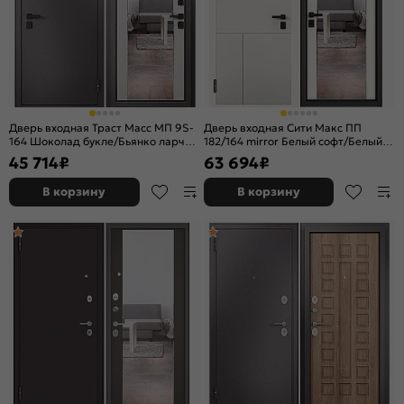
Дверь входная Траст Масс МП 9S-
Дверь входная Сити Макс ПП
164 Шоколад букле/Бьянко ларче,
182/164 mirror Белый софт/Белый
с зеркалом, 2 замка, с ночной
софт, с зеркалом, 2 замка, с ночной
45 714
₽
63 694
₽
задвижкой
задвижкой
В корзину
В корзину