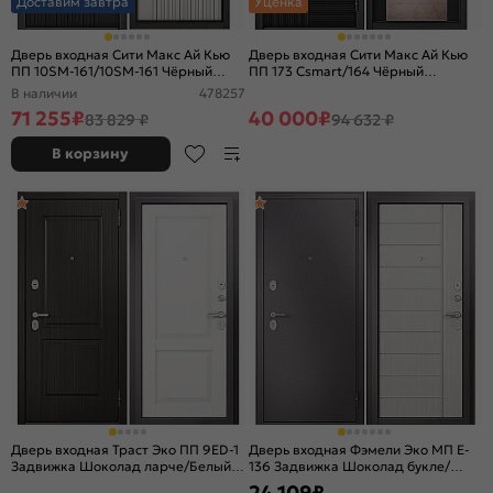
Доставим завтра
Уценка
Дверь входная Сити Макс Ай Кью
Дверь входная Сити Макс Ай Кью
ПП 10SM-161/10SM-161 Чёрный
ПП 173 Сsmart/164 Чёрный
матовый/Белый матовый, 2 замка
матовый/Чёрный матовый, 2 замка
В наличии
478257
71 255
₽
40 000
₽
83 829 ₽
94 632 ₽
В корзину
Дверь входная Траст Эко ПП 9ED-1
Дверь входная Фэмели Эко МП E-
Задвижка Шоколад ларче/Белый
136 Задвижка Шоколад букле/
ларче, 2 замка, с ночной
Бьянко ларче, 2 замка, с ночной
24 109
₽