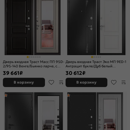
Дверь входная Траст Масс ПП 9SD-
Дверь входная Траст Эко МП 9ED-1
2/9S-140 Венге/Бьянко ларче, с
Антрацит букле/Дуб белый
зеркалом, 2 замка, с ночной
скандинавский, 2 замка
39 661
₽
30 612
₽
задвижкой
В корзину
В корзину