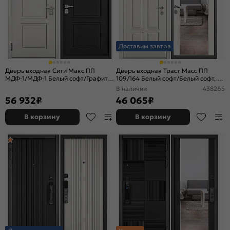
Доставим завтра
Дверь входная Сити Макс ПП
Дверь входная Траст Масс ПП
МДФ-1/МДФ-1 Белый софт/Графит
109/164 Белый софт/Белый софт, с
софт, 2 замка, с ночной задвижкой
зеркалом, 2 замка, с ночной
В наличии
438265
задвижкой
56 932
₽
46 065
₽
В корзину
В корзину