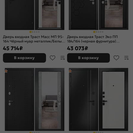
Дверь входная Траст Масс МП 9S-
Дверь входная Траст Эко ПП
164 Чёрный муар металлик/Белый
184/164 (черная фурнитура)
ларче, с зеркалом, 2 замка, с
Чёрный матовый/Чёрный матовый,
45 714
₽
43 073
₽
ночной задвижкой
с зеркалом, 2 замка, с ночной
задвижкой
В корзину
В корзину