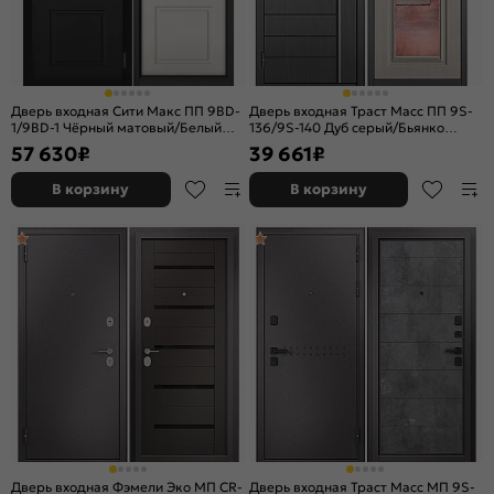
Дверь входная Сити Макс ПП 9BD-
Дверь входная Траст Масс ПП 9S-
1/9BD-1 Чёрный матовый/Белый
136/9S-140 Дуб серый/Бьянко
софт, 2 замка, с ночной задвижкой
ларче, с зеркалом, 2 замка, с
57 630
₽
39 661
₽
ночной задвижкой
В корзину
В корзину
Дверь входная Фэмели Эко МП CR-
Дверь входная Траст Масс МП 9S-