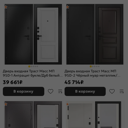
Дверь входная Траст Масс МП
Дверь входная Траст Масс МП
9SD-1 Антрацит букле/Дуб белый
9SD-2 Чёрный муар металлик/
матовый, 2 замка, с ночной
Шоколад ларче, 2 замка, с ночной
39 661
₽
45 714
₽
задвижкой
задвижкой
В корзину
В корзину