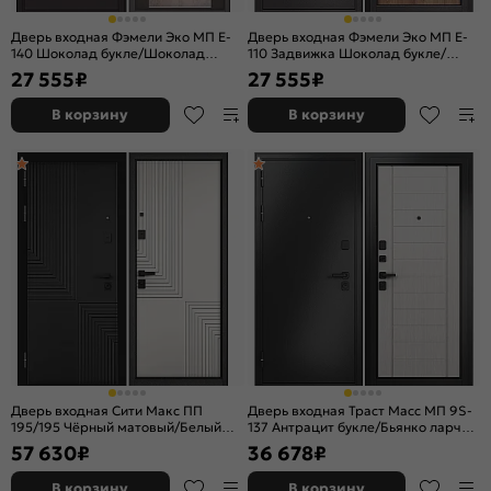
Дверь входная Фэмели Эко МП E-
Дверь входная Фэмели Эко МП E-
140 Шоколад букле/Шоколад
110 Задвижка Шоколад букле/
ларче, с зеркалом, 2 замка
Карамель, 2 замка, с ночной
27 555
₽
27 555
₽
задвижкой
В корзину
В корзину
Дверь входная Сити Макс ПП
Дверь входная Траст Масс МП 9S-
195/195 Чёрный матовый/Белый
137 Антрацит букле/Бьянко ларче,
софт, 2 замка, с ночной задвижкой
2 замка, с ночной задвижкой
57 630
₽
36 678
₽
В корзину
В корзину