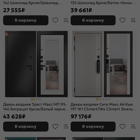
142 Шоколад букле/Шоколад
135 Шоколад букле/Бетон тёмный,
ларче, 2 замка
2 замка, с ночной задвижкой
27 555
₽
39 661
₽
В корзину
В корзину
Дверь входная Траст Масс МП 9S-
Дверь входная Сити Макс Ай Кью
140 Антрацит букле/Белый ларче, с
ПП 161 CSmart/164 CSmart Эмаль
зеркалом, 2 замка, с ночной
белоснежная/Эмаль белоснежная,
43 628
₽
97 176
₽
задвижкой
2 замка
В корзину
В корзину