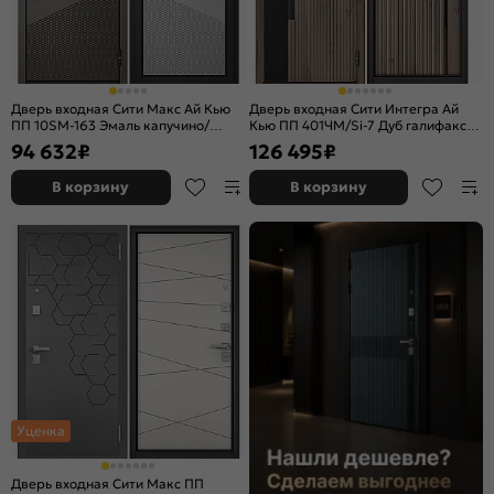
Дверь входная Сити Макс Ай Кью
Дверь входная Сити Интегра Ай
ПП 10SM-163 Эмаль капучино/
Кью ПП 401ЧМ/Si-7 Дуб галифакс
Эмаль светло-серая, 2 замка
грей/Дуб галифакс грей, 1 замок, с
94 632
₽
126 495
₽
ночной задвижкой
В корзину
В корзину
Уценка
Дверь входная Сити Макс ПП