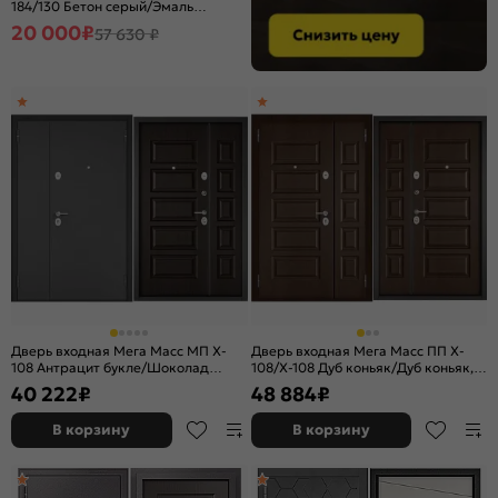
184/130 Бетон серый/Эмаль
белоснежная, 2 замка, с ночной
20 000
₽
57 630 ₽
задвижкой
Дверь входная Мега Масс МП X-
Дверь входная Мега Масс ПП X-
108 Антрацит букле/Шоколад
108/X-108 Дуб коньяк/Дуб коньяк, 2
ларче, 2 замка, с ночной
замка, с ночной задвижкой
40 222
₽
48 884
₽
задвижкой
В корзину
В корзину