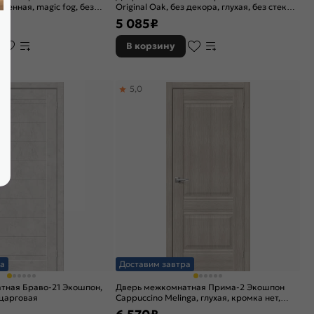
кленная, magic fog, без
Original Oak, без декора, глухая, без стекла,
я
без кромки, царговая
5 085
₽
В корзину
5,0
а
Доставим завтра
тная Браво-21 Экошпон,
Дверь межкомнатная Прима-2 Экошпон
, царговая
Cappuccino Melinga, глухая, кромка нет,
филенчатая