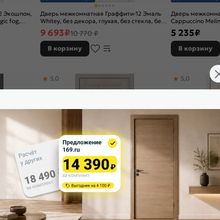
2 Экошпон,
Дверь межкомнатная Граффити-12 Эмаль
Дверь межкомна
ic fog,
Whitey, без декора, глухая, без стекла, без
Cappuccino Melin
кромки, каркасно-щитовая
царговая
9 693
₽
5 235
₽
10 770 ₽
В корзину
В корзину
5,0
5,0
Доставим завтра
Доставим завтр
2 Экошпон,
Дверь межкомнатная Браво-29 Экошпон,
Дверь межкомна