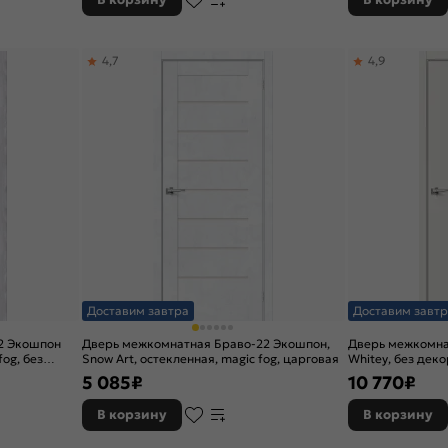
4,7
4,9
Доставим завтра
Доставим завтр
2 Экошпон
Дверь межкомнатная Браво-22 Экошпон,
Дверь межкомна
fog, без
Snow Art, остекленная, magic fog, царговая
Whitey, без декор
кромки, каркас
5 085
₽
10 770
₽
В корзину
В корзину