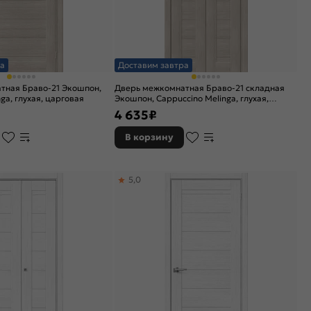
а
Доставим завтра
тная Браво-21 Экошпон,
Дверь межкомнатная Браво-21 складная
ga, глухая, царговая
Экошпон, Cappuccino Melinga, глухая,
царговая
4 635
₽
В корзину
5,0