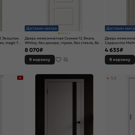
Доставим завтра
Доставим завтр
2 Экошпон,
Дверь межкомнатная Скинни-12 Эмаль
Дверь межкомна
я, magic fog,
Whitey, без декора, глухая, без стекла, без
Cappuccino Melin
кромки, скиновая
8 070
₽
4 635
₽
В корзину
В корзину
5,0