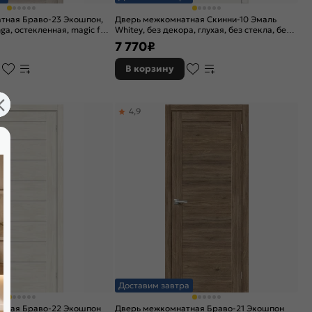
тная Браво-23 Экошпон,
Дверь межкомнатная Скинни-10 Эмаль
ga, остекленная, magic fog,
Whitey, без декора, глухая, без стекла, без
кромки, скиновая
7 770
₽
В корзину
4,9
а
Доставим завтра
тная Браво-22 Экошпон
Дверь межкомнатная Браво-21 Экошпон