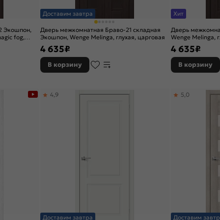
Доставим завтра
Хит
2 Экошпон,
Дверь межкомнатная Браво-21 складная
Дверь межкомна
agic fog,
Экошпон, Wenge Melinga, глухая, царговая
Wenge Melinga, г
4 635
₽
4 635
₽
В корзину
В корзину
4,9
5,0
Доставим завтра
Доставим завтр