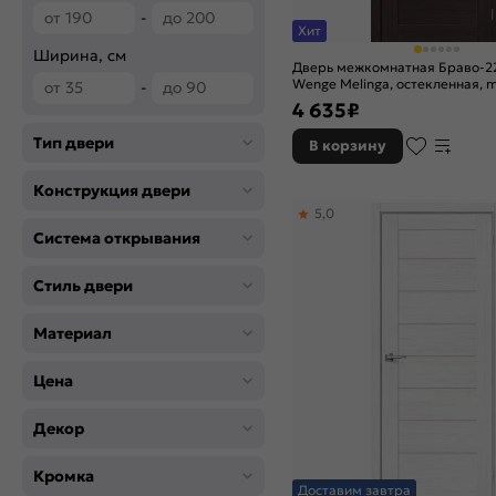
Grace
-
Grey Melinga
Хит
Grey Wood
Ширина, см
Дверь межкомнатная Браво-2
Look Art
Wenge Melinga, остекленная, m
-
царговая
Nordic Oak
4 635
₽
Original Oak
Тип двери
В корзину
RAL 9010
Riviera Ice
Конструкция двери
Slate Art
5,0
Snow Art
Система открывания
Snow Melinga
Stormy Wood
Стиль двери
Wenge Melinga
Материал
White Skyline
White Wood
Цена
Whitey
Белый
Декор
Кромка
Доставим завтра