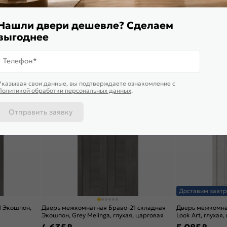
ic fog,
Cappuccino Melinga, остекленная, magic fog,
Nordic Oak, осте
царговая
кромки, царгова
5 235
₽
4 770
₽
Нашли двери дешевле? Сделаем
В корзину
В корзину
выгоднее
Телефон*
5,0
5,0
Указывая свои данные, вы подтверждаете ознакомление c
Политикой обработки персональных данных
.
Отправить заявку
Доставим завтр
1 Экошпон,
Дверь межкомнатная Браво-21 складная
Дверь межкомна
Экошпон, Grey Melinga, глухая, царговая
Look Art, глухая