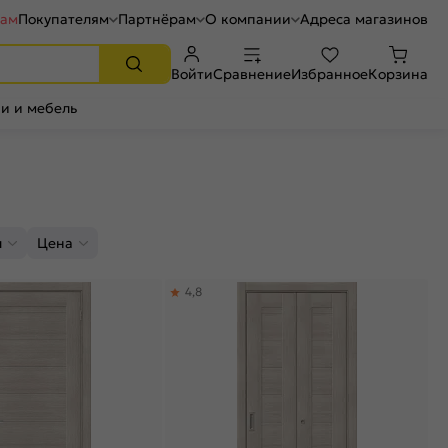
рам
Покупателям
Партнёрам
О компании
Адреса магазинов
Войти
Сравнение
Избранное
Корзина
и и мебель
л
Цена
4,8