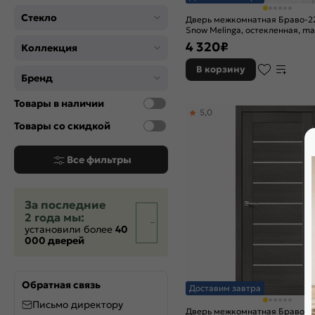
Стекло
Дверь межкомнатная Браво-2
Snow Melinga, остекленная, mag
царговая
4 320
₽
Коллекция
В корзину
Бренд
Товары в наличии
5,0
Товары со скидкой
Все фильтры
За последние
2 года мы:
установили более
40
000 дверей
Обратная связь
Доставим завтра
Письмо директору
Дверь межкомнатная Браво-2