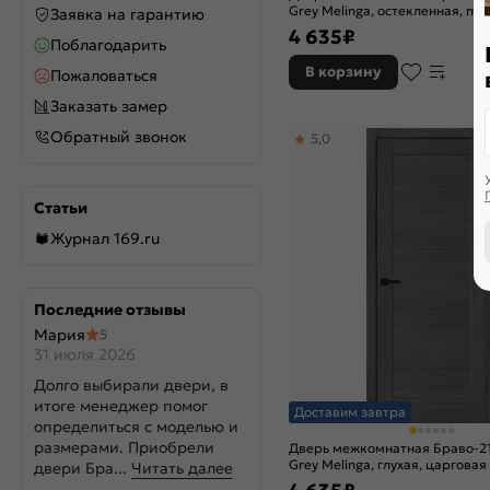
Grey Melinga, остекленная, mag
Заявка на гарантию
царговая
4 635
₽
Поблагодарить
В корзину
Пожаловаться
Заказать замер
Обратный звонок
5,0
Статьи
Журнал 169.ru
Последние отзывы
Мария
5
31 июля 2026
Долго выбирали двери, в
итоге менеджер помог
Доставим завтра
определиться с моделью и
размерами. Приобрели
Дверь межкомнатная Браво-2
Grey Melinga, глухая, царговая
двери Бра...
Читать далее