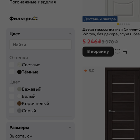
Погонажные изделия
Фильтры
Доставим завтра
Дверь межкомнатная Скинни-
Цвет
Whitey, без декора, глухая, без
кромки, скиновая
5 246
₽
8 070 ₽
В корзину
Оттенки
Светлые
5,0
Тёмные
Цвет
Бежевый
Белый
Коричневый
Серый
Цвет производителя
Размеры
Bianco Veralinga
Cappuccino Melinga
Высота, см