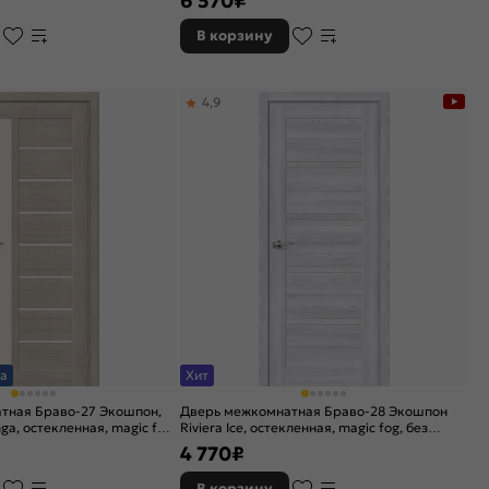
6 570
₽
В корзину
4,9
а
Хит
тная Браво-27 Экошпон,
Дверь межкомнатная Браво-28 Экошпон
ga, остекленная, magic fog,
Riviera Ice, остекленная, magic fog, без
кромки, царговая
4 770
₽
В корзину