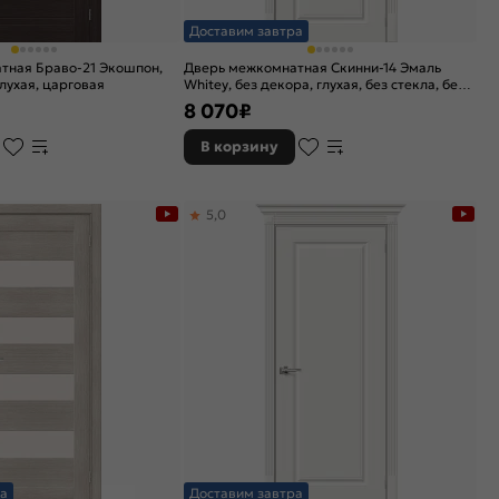
Доставим завтра
тная Браво-21 Экошпон,
Дверь межкомнатная Скинни-14 Эмаль
лухая, царговая
Whitey, без декора, глухая, без стекла, без
кромки, скиновая
8 070
₽
В корзину
5,0
а
Доставим завтра