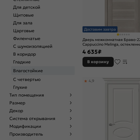
Для детской
Щитовые
Для зала
Доставим завтра
Царговые
Филенчатые
Дверь межкомнатная Браво-2
Cappuccino Melinga, остекленна
С шумоизоляцией
царговая
4 635
₽
В коридор
Гладкие
В корзину
Влагостойкие
С четвертью
4,9
Глухие
Тип помещения
Размер
Декор
Система открывания
Модификации
Производитель