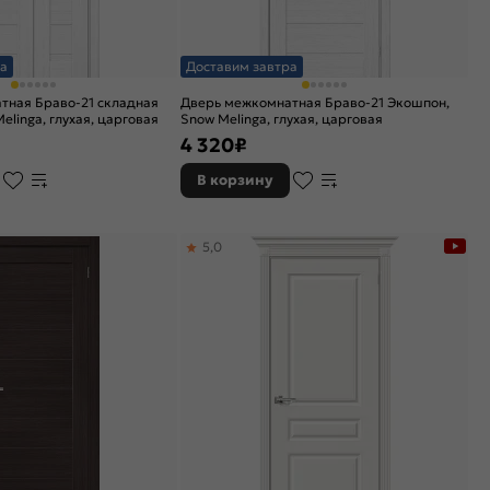
а
Доставим завтра
тная Браво-21 складная
Дверь межкомнатная Браво-21 Экошпон,
elinga, глухая, царговая
Snow Melinga, глухая, царговая
4 320
₽
В корзину
5,0