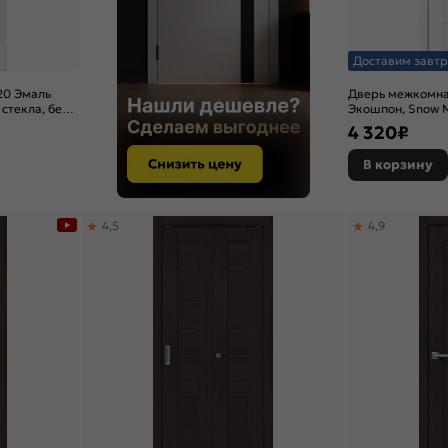
Доставим завтр
20 Эмаль
Дверь межкомна
 стекла, без
Экошпон, Snow M
4 320
₽
В корзину
4,5
4,9