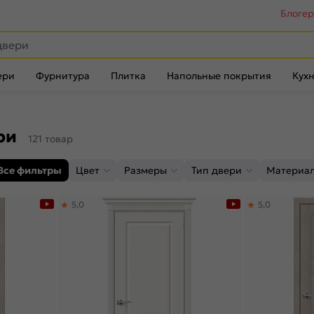
Блоге
ери
Фурнитура
Плитка
Напольные покрытия
Кухн
ери
121 товар
Все фильтры
Цвет
Размеры
Тип двери
Материа
5,0
5,0