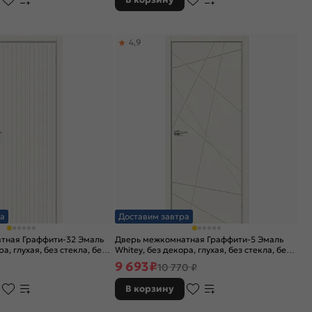
4,9
а
Доставим завтра
тная Граффити-32 Эмаль
Дверь межкомнатная Граффити-5 Эмаль
а, глухая, без стекла, без
Whitey, без декора, глухая, без стекла, без
но-щитовая
кромки, каркасно-щитовая
9 693
₽
10 770 ₽
В корзину