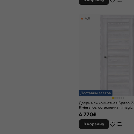
4,8
Доставим завтра
Дверь межкомнатная Браво-2
Riviera Ice, остекленная, magic 
кромки, царговая
4 770
₽
В корзину