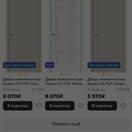
Доставим завтра
Хит
Доставим завтра
Дверь межкомнатная
Дверь межкомнатная
Дверь межкомнатная
Браво-0.П ПЭТ Cream
Прима-11.1 ПЭТ White
Браво-20 ПЭТ Cream
Silk, глухая, каркасно-
Silk, остекленная,
Silk, глухая, без стекла,
В наличии
747022
В наличии
746903
щитовая
magic fog, без кромки,
без кромки, царговая
8 070
₽
8 070
₽
5 970
₽
царговая
В корзину
В корзину
В корзину
Показать ещё