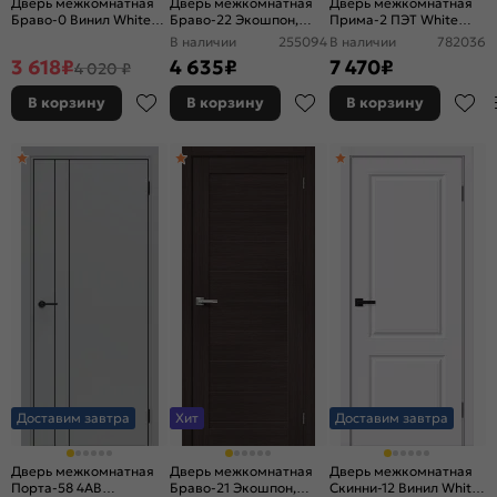
Дверь межкомнатная
Дверь межкомнатная
Дверь межкомнатная
Браво-0 Винил White
Браво-22 Экошпон,
Прима-2 ПЭТ White
Pro, глухая, каркасно-
Wenge Melinga,
Silk, глухая, без
В наличии
255094
В наличии
782036
щитовая
остекленная, magic fog,
кромки, царговая
3 618
₽
4 635
₽
7 470
₽
4 020 ₽
царговая
В корзину
В корзину
В корзину
Доставим завтра
Хит
Доставим завтра
Дверь межкомнатная
Дверь межкомнатная
Дверь межкомнатная
Порта-58 4AB
Браво-21 Экошпон,
Скинни-12 Винил White