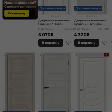
Доставим завтра
Доставим завтра
Дверь межкомнатная
Дверь межкомнатная
Скинни-12 Эмаль
Браво-22 Экошпон
Whitey, без декора,
Bianco melinga,
В наличии
46530
В наличии
1028583
глухая, без стекла, без
остекленная, magic fog,
8 070
₽
4 320
₽
кромки, скиновая
царговая
В корзину
В корзину