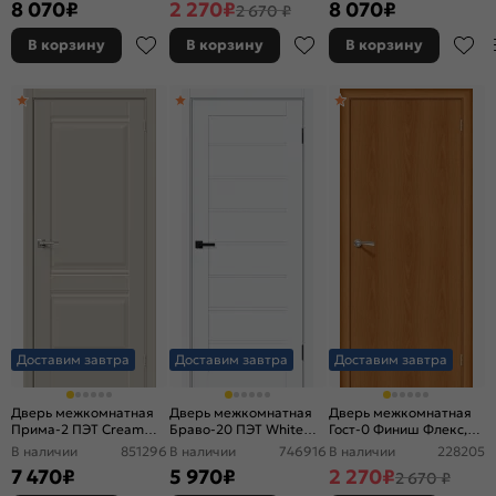
8 070
₽
2 270
₽
8 070
₽
2 670 ₽
кромки, скиновая
каркасно-щитовая
В корзину
В корзину
В корзину
Доставим завтра
Доставим завтра
Доставим завтра
Дверь межкомнатная
Дверь межкомнатная
Дверь межкомнатная
Прима-2 ПЭТ Cream
Браво-20 ПЭТ White
Гост-0 Финиш Флекс,
Silk, глухая, без
Silk, глухая, без стекла,
Ламинированные Л-12
В наличии
851296
В наличии
746916
В наличии
228205
кромки, царговая
без кромки, царговая
(МиланОрех), глухая,
7 470
₽
5 970
₽
2 270
₽
2 670 ₽
каркасно-щитовая