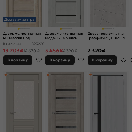
Доставим завтра
Дверь межкомнатная
Дверь межкомнатная
Дверь межкомнатная
М2 Массив Под
Мода-22 Экошпон
Граффити-5.Д Экошпон
покраску, остекленная,
Bianco melinga, глухая,
Look Art, глухая,
В наличии
893220
сатинат белый, без
каркасно-щитовая
каркасно-щитовая
13 203
₽
3 456
₽
7 320
₽
14 670 ₽
4 320 ₽
кромки, царговая
В корзину
В корзину
В корзину