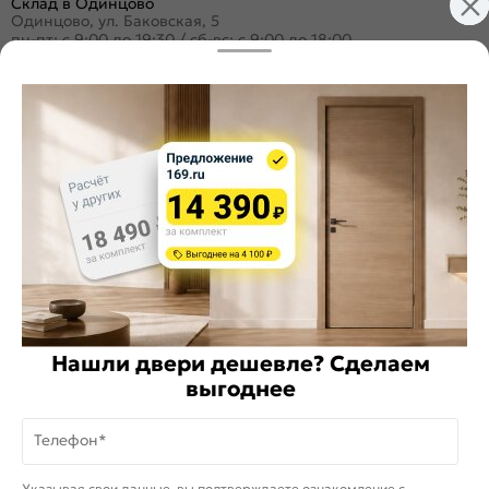
Склад в Одинцово
Одинцово, ул. Баковская, 5
пн-пт: с 9:00 до 19:30
/
сб-вс: с 9:00 до 18:00
+7 (495) 984-16-99
Заказать звонок
Стать дилером
Расскажите о нас
Поделиться
Оцените магазин
Нашли двери дешевле? Сделаем
ИКС 1340
выгоднее
© 2010—2026 Склад Дверей 169.RU
Телефон*
Пользовательское соглашение
На информационном ресурсе
применяются
куки
и рекомендательные
Хорошо
Указывая свои данные, вы подтверждаете ознакомление c