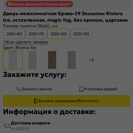
Нашли дешевле? Снизим цену!
Дверь межкомнатная Браво-29 Экошпон Riviera
Ice, остекленная, magic fog, без кромки, царговая
Размер полотна (ВхШ), см:
200×60
200×70
200×80
200×90
Как сделать замеры
Цвет:
Riviera Ice
+5
Закажите услугу:
Заказать звонок
Установка дверей
Вызвать замерщика (Бесплатно)
Информация о доставке:
Доставка вовремя
от 690 ₽