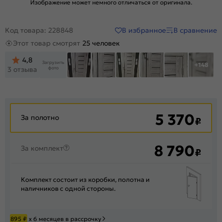
Изображение может немного отличаться от оригинала.
В избранное
В сравнение
Код товара: 228848
Этот товар смотрят
25 человек
4,8
Загрузить
+148
фото
3 отзыва
5 370
За полотно
₽
8 790
За комплект
₽
Комплект состоит из коробки, полотна и
наличников с одной стороны.
895
₽
х 6 месяцев в рассрочку