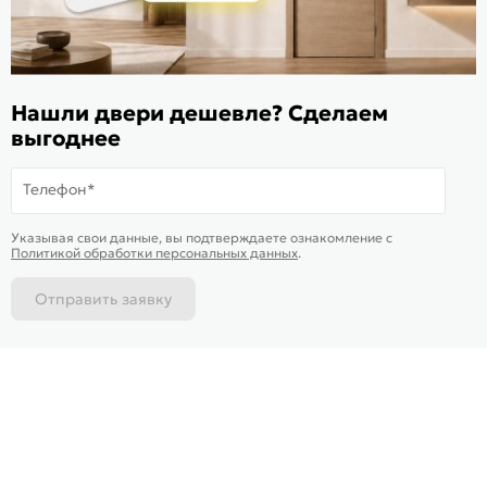
ИКС 1340
© 2010—2026 Склад Дверей 169.RU
Нашли двери дешевле? Сделаем
выгоднее
Пользовательское соглашение
Политика обработки персональных данных
Телефон*
Карта сайта
В корзину
-
5 370
₽
Купить в 1 клик
Указывая свои данные, вы подтверждаете ознакомление c
Доставим
завтра
Политикой обработки персональных данных
.
Отправить заявку
Каталог
Магазины
Позвонить
Написать
Корзина
На информационном ресурсе
применяются
куки
и рекомендательные технологии