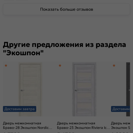
Показать больше отзывов
Другие предложения из раздела
"Экошпон"
Доставим завтра
Доставим з
Дверь межкомнатная
Дверь межкомнатная
Дверь межк
Браво-28 Экошпон Nordic
Браво-23 Экошпон Riviera Ice,
Экошпон Slat
Oak, остекленная, magic fog,
остекленная, magic fog, без
стекла, кар