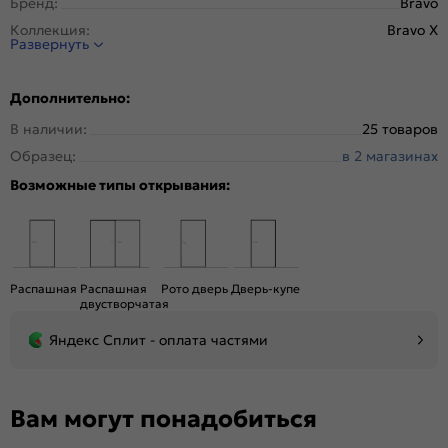
Бренд:
Bravo
Коллекция:
Bravo X
Развернуть
Стиль:
Модерн
Тип двери:
Остекленная
Дополнительно:
Система открывания:
Раздвижная, Классическая
В наличии:
25 товаров
Конструкция двери:
Царговая
Образец:
в 2 магазинах
Цвет:
Riviera Ice
Возможные типы открывания:
Общий цвет:
Серый
Стекло:
Magic Fog
Вес, кг:
25.5
Кромка:
Нет
Распашная
Распашная
Рото дверь
Дверь-купе
Поверхность:
Структурный материал с защитным лаком.
двустворчатая
Репродукция натуральных материалов
Яндекс Сплит - оплата частями
Уровень шумоизоляции:
Средний ( 26-31 дБ)
Подходит под двухстворчатый проём:
Да
Гарантия (лет):
1.6
Вам могут понадобиться
Материал:
Композитный мебельный щит на основе
высококачественного соснового бруса и MDF.