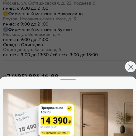
Москва, ул. Осташковская, д. 22, подъезд 6
пн-вс: с 9:00 до 21:00
Фирменный магазин в Новокосино
Реутов, Носовихинское шоссе, д. 5
пн-вс: с 9:00 до 21:00
Фирменный магазин в Бутово
Москва, ул. Венёвская, д. 4
пн-вс: с 9:00 до 21:00
Склад в Одинцово
Одинцово, ул. Баковская, 5
пн-пт: с 9:00 до 19:30
/
сб-вс: с 9:00 до 18:00
+7 (495) 984-16-99
Заказать звонок
Стать дилером
Расскажите о нас
Поделиться
Оцените магазин