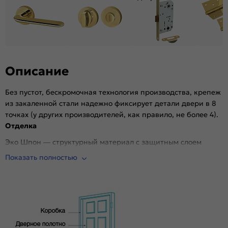
Описание
Без пустот, бескромочная технология производства, крепеж
из закаленной стали надежно фиксирует детали двери в 8
точках (у других производителей, как правило, не более 4).
Отделка
Эко Шпон — структурный материал с защитным слоем
Overlay, отличается высокой стойкостью к истиранию и
Показать полностью
механическим повреждениям в сравнении со схожими
декоративными материалами.. Репродукция натуральных
материалов — Super Realistic. Южная Корея.
Комплектующие
Телескопические погонажные изделия для качественного
регулируемого монтажа. Дверная коробка с TPE-