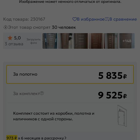
Изображение может немного отличаться от оригинала.
В избранное
В сравнение
Код товара: 230167
Этот товар смотрят
30 человек
5,0
Загрузить
+148
фото
3 отзыва
5 835
За полотно
₽
9 525
За комплект
₽
Комплект состоит из коробки, полотна и
наличников с одной стороны.
973
₽
х 6 месяцев в рассрочку