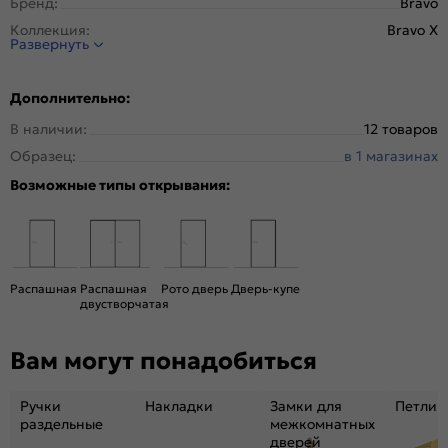
Бренд:
Bravo
Коллекция:
Bravo X
Развернуть
Стиль:
Модерн
Тип двери:
Остекленная
Дополнительно:
Система открывания:
Классическая, Раздвижная
В наличии:
12 товаров
Конструкция двери:
Царговая
Образец:
в 1 магазинах
Цвет:
Original Oak
Возможные типы открывания:
Общий цвет:
Коричневый
Стекло:
Magic Fog
Вес, кг:
25.5
Кромка:
Нет
Распашная
Распашная
Рото дверь
Дверь-купе
Поверхность:
Структурный материал с защитным лаком.
двустворчатая
Репродукция натуральных материалов
Уровень шумоизоляции:
Средний ( 26-31 дБ)
Вам могут понадобиться
Подходит под двухстворчатый проём:
Да
Гарантия (лет):
1.6
Ручки
Накладки
Замки для
Петли
раздельные
межкомнатных
Материал:
Композитный мебельный щит на основе
дверей
высококачественного соснового бруса и MDF.