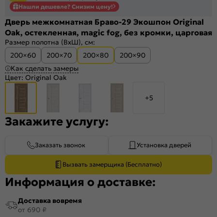
Нашли дешевле? Снизим цену!
Дверь межкомнатная Браво-29 Экошпон Original
Oak, остекленная, magic fog, без кромки, царговая
Размер полотна (ВхШ), см:
200×60
200×70
200×80
200×90
Как сделать замеры
Цвет:
Original Oak
+5
Закажите услугу:
Заказать звонок
Установка дверей
Вызвать замерщика (Бесплатно)
Информация о доставке:
Доставка вовремя
от 690 ₽