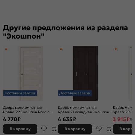
Другие предложения из раздела
"Экошпон"
Доставим завтра
Доставим завтра
Дверь межкомнатная
Дверь межкомнатная
Дверь межк
Браво-22 Экошпон Nordic
Браво-21 складная Экошпон,
Браво-29 Э
Oak, остекленная, magic fog,
Wenge Melinga, глухая,
Wood, остек
4 770
₽
4 635
₽
3 915
₽
5 
без кромки, царговая
царговая
без кромки,
В корзину
В корзину
В корз