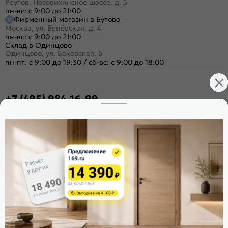
Реутов, Носовихинское шоссе, д. 5
пн-вс: с 9:00 до 21:00
Фирменный магазин в Бутово
Москва, ул. Венёвская, д. 4
пн-вс: с 9:00 до 21:00
Склад в Одинцово
Одинцово, ул. Баковская, 5
пн-пт: с 9:00 до 19:30
/
сб-вс: с 9:00 до 18:00
+7 (495) 984-16-99
Заказать звонок
Стать дилером
Расскажите о нас
Поделиться
Оцените магазин
ИКС 1340