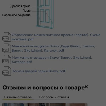
уплотнителем для мягкого закрывания. Благодаря особой
форме уплотнителя отсутствует закусывание со стороны
петель.
Стекло
Magic Fog — белое сатинированное. Дешевое стекло с
пескоструйной обработкой не используем.
Обрамление межкомнатного проема (портал). Схема
монтажа..pdf
Межкомнатные двери Bravo (Хард Флекс, Эмалит,
Винил, Эко Шпон). Каталог..pdf
Межкомнатные двери Bravo (Винил, Эко Шпон).
Каталог..pdf
Эскизы дверей серии Bravo..pdf
Отзывы и вопросы о товаре
10
Отзывы о товаре
Вопросы и ответы