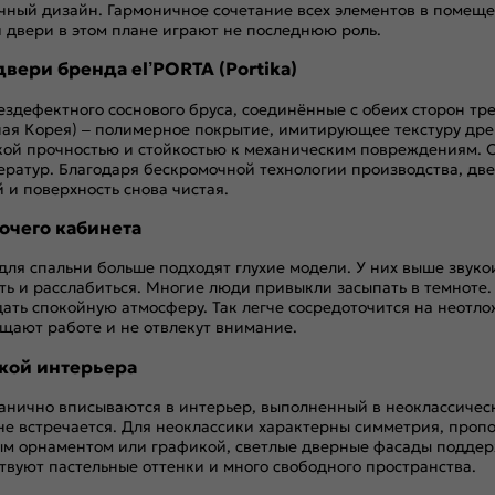
чный дизайн. Гармоничное сочетание всех элементов в помещен
и двери в этом плане играют не последнюю роль.
вери бренда el’PORTA (Portika)
ездефектного соснового бруса, соединённые с обеих сторон т
ая Корея) – полимерное покрытие, имитирующее текстуру дре
окой прочностью и стойкостью к механическим повреждениям.
ератур. Благодаря бескромочной технологии производства, дв
й и поверхность снова чистая.
бочего кабинета
для спальни больше подходят глухие модели. У них выше звук
уть и расслабиться. Многие люди привыкли засыпать в темноте.
ать спокойную атмосферу. Так легче сосредоточится на неотлож
ещают работе и не отвлекут внимание.
икой интерьера
анично вписываются в интерьер, выполненный в неоклассичес
е встречается. Для неоклассики характерны симметрия, пропор
м орнаментом или графикой, светлые дверные фасады поддержа
ствуют пастельные оттенки и много свободного пространства.