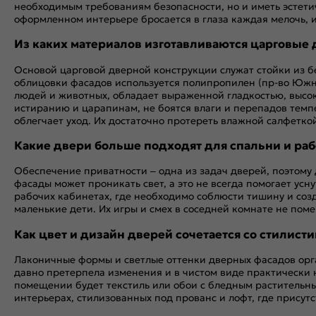
необходимым требованиям безопасности, но и иметь эстети
оформленном интерьере бросается в глаза каждая мелочь, 
Из каких материалов изготавливаются царговые д
Основой царговой дверной конструкции служат стойки из б
облицовки фасадов используется полипропилен (пр-во Южн
людей и животных, обладает выраженной гладкостью, выс
истиранию и царапинам, не боятся влаги и перепадов темп
облегчает уход. Их достаточно протереть влажной салфетко
Какие двери больше подходят для спальни и ра
Обеспечение приватности – одна из задач дверей, поэтому 
фасады может проникать свет, а это не всегда помогает усн
рабочих кабинетах, где необходимо соблюсти тишину и созд
маленькие дети. Их игры и смех в соседней комнате не пом
Как цвет и дизайн дверей сочетается со стилист
Лаконичные формы и светлые оттенки дверных фасадов орг
давно претерпела изменения и в чистом виде практически н
помещении будет текстиль или обои с бледным растительны
интерьерах, стилизованных под прованс и лофт, где присут