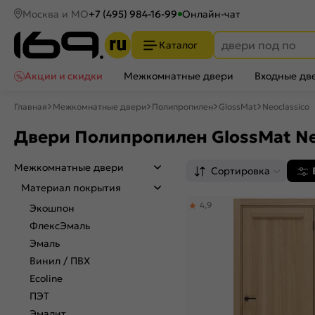
Москва и МО
+7 (495) 984-16-99
Онлайн-чат
Каталог
Акции и скидки
Межкомнатные двери
Входные дв
Главная
Межкомнатные двери
Полипропилен
GlossMat
Neoclassico
Двери Полипропилен GlossMat Ne
Межкомнатные двери
Сортировка
Материал покрытия
4,9
Экошпон
ФлексЭмаль
Эмаль
Винил / ПВХ
Ecoline
ПЭТ
Эмалит