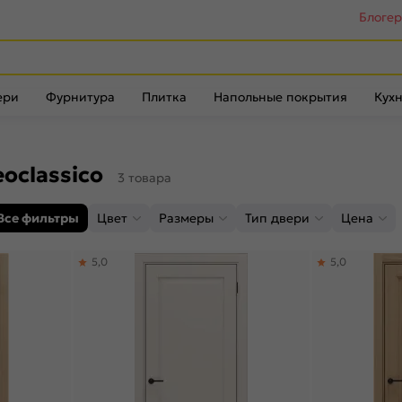
Блоге
ери
Фурнитура
Плитка
Напольные покрытия
Кухн
oclassico
3 товара
Все фильтры
Цвет
Размеры
Тип двери
Цена
5,0
5,0