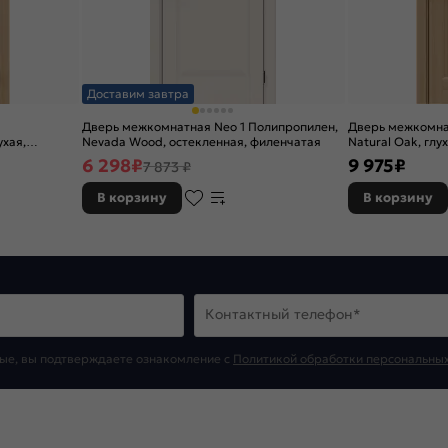
Доставим завтра
Дверь межкомнатная Neo 1 Полипропилен,
Дверь межкомнат
ухая,
Nevada Wood, остекленная, филенчатая
Natural Oak, глу
6 298
₽
9 975
₽
7 873 ₽
В корзину
В корзину
Контактный телефон*
ые, вы подтверждаете ознакомление c
Политикой обработки персональны