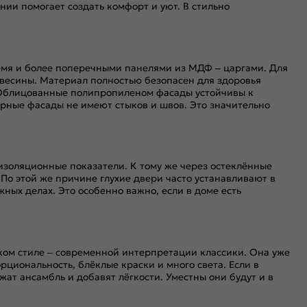
ии помогает создать комфорт и уют. В стильно
ремя и более поперечными панелями из МДФ – царгами. Для
весины. Материал полностью безопасен для здоровья
 Облицованные полипропиленом фасады устойчивы к
ерные фасады не имеют стыков и швов. Это значительно
оизоляционные показатели. К тому же через остеклённые
 По этой же причине глухие двери часто устанавливают в
ных делах. Это особенно важно, если в доме есть
ком стиле – современной интерпретации классики. Она уже
циональность, блёклые краски и много света. Если в
т ансамбль и добавят лёгкости. Уместны они будут и в