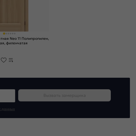
ная Neo 11 Полипропилен,
хая, филенчатая
Вызвать замерщика
х данных