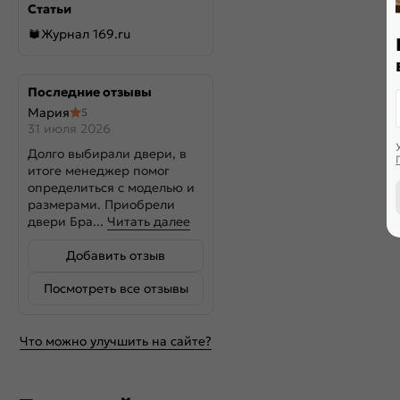
Статьи
Журнал 169.ru
Последние отзывы
Мария
5
31 июля 2026
Долго выбирали двери, в
итоге менеджер помог
определиться с моделью и
размерами. Приобрели
двери Бра...
Читать далее
Добавить отзыв
Посмотреть все отзывы
Что можно улучшить на сайте?