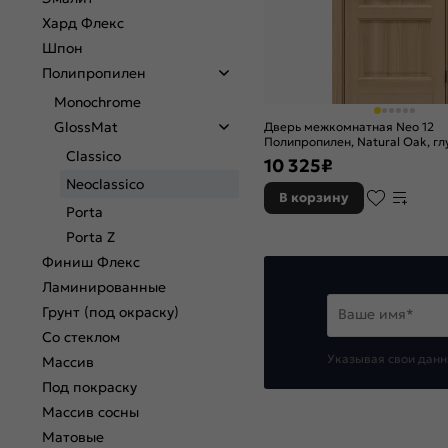
Хард Флекс
Шпон
Полипропилен
Monochrome
GlossMat
Дверь межкомнатная Neo 12
Полипропилен, Natural Oak, гл
Classico
филенчатая
10 325
₽
Neoclassico
В корзину
Porta
Porta Z
Финиш Флекс
Ламинированные
Грунт (под окраску)
Ваше имя*
Со стеклом
Указывая свои данн
Массив
Под покраску
Массив сосны
Матовые