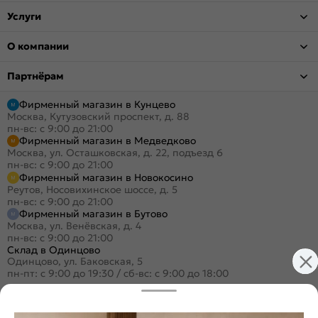
Услуги
О компании
Партнёрам
Фирменный магазин в Кунцево
Москва, Кутузовский проспект, д. 88
пн-вс: с 9:00 до 21:00
Фирменный магазин в Медведково
Москва, ул. Осташковская, д. 22, подъезд 6
пн-вс: с 9:00 до 21:00
Фирменный магазин в Новокосино
Реутов, Носовихинское шоссе, д. 5
пн-вс: с 9:00 до 21:00
Фирменный магазин в Бутово
Москва, ул. Венёвская, д. 4
пн-вс: с 9:00 до 21:00
Склад в Одинцово
Одинцово, ул. Баковская, 5
пн-пт: с 9:00 до 19:30
/
сб-вс: с 9:00 до 18:00