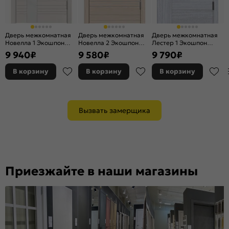
Дверь межкомнатная
Дверь межкомнатная
Дверь межкомнатная
Новелла 1 Экошпон
Новелла 2 Экошпон
Лестер 1 Экошпон
Беленый дуб,
Лиственница
Лиственница серая,
9 940
₽
9 580
₽
9 790
₽
остекленная, лакобель
натуральная,
глухая, каркасно-
белый, каркасно-
остекленная, лакобель
щитовая
В корзину
В корзину
В корзину
щитовая
белый, каркасно-
щитовая
Вызвать замерщика
Приезжайте в наши магазины