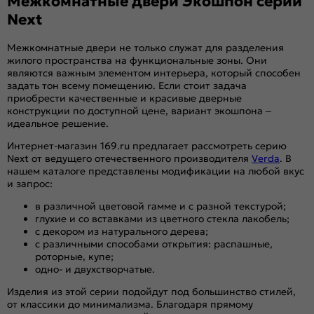
Межкомнатные двери Экошпон серии
Next
Межкомнатные двери не только служат для разделения
жилого пространства на функциональные зоны. Они
являются важным элементом интерьера, который способен
задать тон всему помещению. Если стоит задача
приобрести качественные и красивые дверные
конструкции по доступной цене, вариант экошпона –
идеальное решение.
Интернет-магазин 169.ru предлагает рассмотреть серию
Next от ведущего отечественного производителя
Verda
. В
нашем каталоге представлены модификации на любой вкус
и запрос:
в различной цветовой гамме и с разной текстурой;
глухие и со вставками из цветного стекла лакобель;
с декором из натурального дерева;
с различными способами открытия: распашные,
роторные, купе;
одно- и двухстворчатые.
Изделия из этой серии подойдут под большинство стилей,
от классики до минимализма. Благодаря прямому