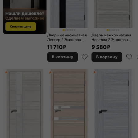
Дверь межкомнатная
Дверь межкомнатная
Лестер 2 Экошпон
Новелла 2 Экошпон
Лиственница серая,
Лиственница серая,
11 710
₽
9 580
₽
остекленная, лакобель
остекленная, лакобель
чёрный, каркасно-
чёрный, каркасно-
В корзину
В корзину
щитовая
щитовая