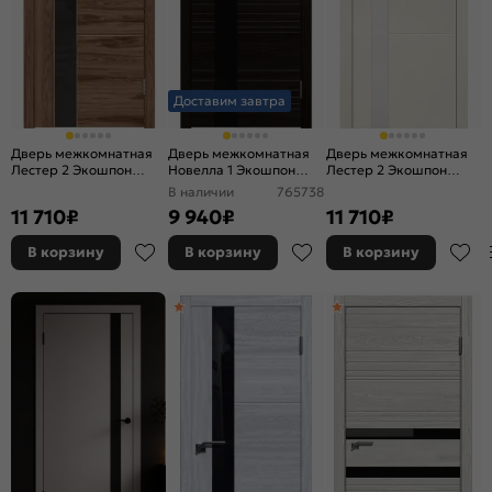
Доставим завтра
Дверь межкомнатная
Дверь межкомнатная
Дверь межкомнатная
Лестер 2 Экошпон
Новелла 1 Экошпон
Лестер 2 Экошпон
Американский орех,
Венге, остекленная,
Ясень белый,
В наличии
765738
остекленная, лакобель
лакобель чёрный,
остекленная, лакобель
11 710
₽
9 940
₽
11 710
₽
чёрный, каркасно-
каркасно-щитовая
белый, каркасно-
щитовая
щитовая
В корзину
В корзину
В корзину