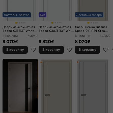
Доставим завтра
Хит
Доставим завтра
Дверь межкомнатная
Дверь межкомнатная
Дверь межкомнатная
Браво-0.П ПЭТ White
Браво-0.10.П ПЭТ White
Браво-0.П ПЭТ Cream
Silk, глухая, каркасно-
Silk, глухая, без стекла,
Silk, глухая, каркасно-
В наличии
746912
В наличии
747022
щитовая
каркасно-щитовая
щитовая
8 070
₽
8 820
₽
8 070
₽
В корзину
В корзину
В корзину