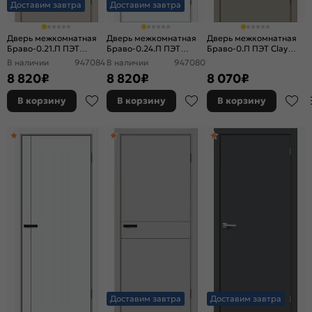
Доставим завтра
Доставим завтра
Дверь межкомнатная
Дверь межкомнатная
Дверь межкомнатная
Браво-0.21.П ПЭТ
Браво-0.24.П ПЭТ
Браво-0.П ПЭТ Clay
Cream Silk, глухая, без
White Silk, глухая, без
Silk, глухая, каркасно-
В наличии
947084
В наличии
947080
стекла, каркасно-
стекла, каркасно-
щитовая
8 820
₽
8 820
₽
8 070
₽
щитовая
щитовая
В корзину
В корзину
В корзину
Доставим завтра
Доставим завтра