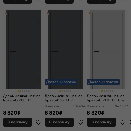
Доставим завтра
Доставим завтра
Дверь межкомнатная
Дверь межкомнатная
Дверь межкомнатная
Браво-0.21.П ПЭТ
Браво-0.10.П ПЭТ
Браво-0.21.П ПЭТ Grey
Stormy Silk, глухая, без
Stormy Silk, глухая, без
Silk, глухая, без стекла,
В наличии
945746
В наличии
947092
стекла, каркасно-
стекла, каркасно-
каркасно-щитовая
8 820
₽
8 820
₽
8 820
₽
щитовая
щитовая
В корзину
В корзину
В корзину