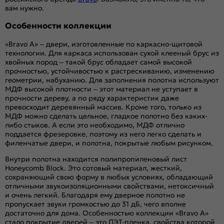
вам нужно.
Особенности коллекции
«Bravo A» – двери, изготовленные по каркасно-щитовой
технологии. Для каркаса использован сухой клееный брус из
хвойных пород – такой брус обладает самой высокой
прочностью, устойчивостью к растрескиванию, изменению
геометрии, набуханию. Для заполнения полотна используют
МДФ высокой плотности – этот материал не уступает в
прочности дереву, а по ряду характеристик даже
превосходит деревянный массив. Кроме того, только из
МДФ можно сделать цельное, гладкое полотно без каких-
либо стыков. А если это необходимо, МДФ отлично
поддается фрезеровке, поэтому из него легко сделать и
филенчатые двери, и полотна, покрытые любым рисунком.
Внутри полотна находится полипропиленовый лист
Honeycomb Block. Это сотовый материал, жесткий,
сохраняющий свою форму в любых условиях, обладающий
отличными звукоизоляционными свойствами, нетоксичный
и очень легкий. Благодаря ему дверное полотно не
пропускает звуки громкостью до 31 дБ, чего вполне
достаточно для дома. Особенностью коллекции «Bravo A»
стало покрытие дверей – это ПЭТ-пленка, свойства которой