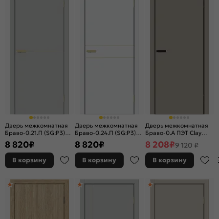
Дверь межкомнатная
Дверь межкомнатная
Дверь межкомнатная
Браво-0.21.П (SG:P3)
Браво-0.24.П (SG:P3)
Браво-0.А ПЭТ Clay
ПЭТ Grey Silk, золотые
ПЭТ White Silk, золотые
Silk, глухая, без стекла,
8 820
₽
8 820
₽
8 208
₽
9 120 ₽
матовые вставки,
матовые вставки,
кромка алюминиевая
глухая, каркасно-
глухая, каркасно-
черная матовая,
В корзину
В корзину
В корзину
щитовая
щитовая
каркасно-щитовая