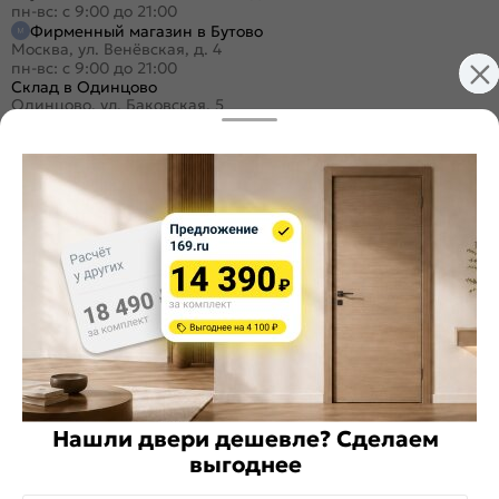
пн-вс: с 9:00 до 21:00
Фирменный магазин в Бутово
Москва, ул. Венёвская, д. 4
пн-вс: с 9:00 до 21:00
Склад в Одинцово
Одинцово, ул. Баковская, 5
пн-пт: с 9:00 до 19:30
/
сб-вс: с 9:00 до 18:00
+7 (495) 984-16-99
Заказать звонок
Стать дилером
Расскажите о нас
Поделиться
Оцените магазин
Нашли двери дешевле? Сделаем
выгоднее
ИКС 1340
© 2010—2026 Склад Дверей 169.RU