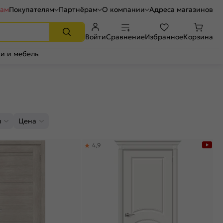
рам
Покупателям
Партнёрам
О компании
Адреса магазинов
Войти
Сравнение
Избранное
Корзина
и и мебель
л
Цена
4,9