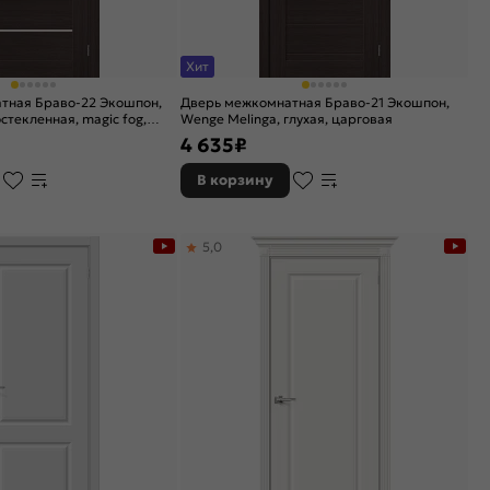
Хит
тная Браво-22 Экошпон,
Дверь межкомнатная Браво-21 Экошпон,
стекленная, magic fog,
Wenge Melinga, глухая, царговая
4 635
₽
В корзину
5,0