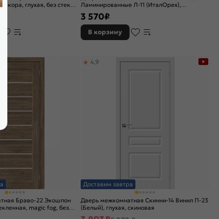
 декора, глухая, без стекла,
Ламинированные Л-11 (ИталОрех),
говая
остекленная, сатинат белый, каркасно-
3 570
₽
щитовая
В корзину
4,9
а
Доставим завтра
тная Браво-22 Экошпон
Дверь межкомнатная Скинни-14 Винил П-23
екленная, magic fog, без
(Белый), глухая, скиновая
я