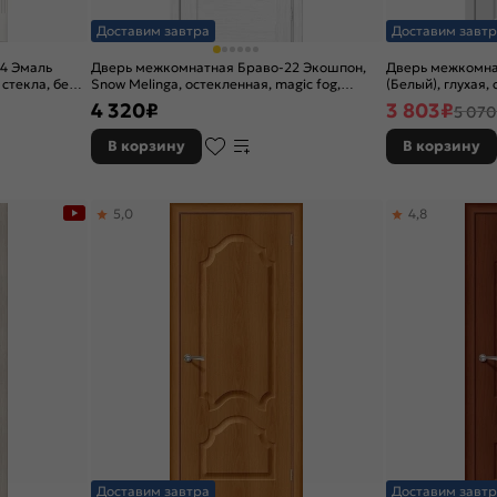
Доставим завтра
Доставим завтр
4 Эмаль
Дверь межкомнатная Браво-22 Экошпон,
Дверь межкомнат
 стекла, без
Snow Melinga, остекленная, magic fog,
(Белый), глухая,
царговая
4 320
₽
3 803
₽
5 070
В корзину
В корзину
5,0
4,8
Доставим завтра
Доставим завтр