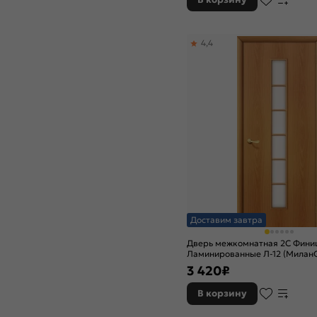
4,4
Доставим завтра
Дверь межкомнатная 2С Фини
Ламинированные Л-12 (МиланО
остекленная, сатинат белый, к
3 420
₽
щитовая
В корзину