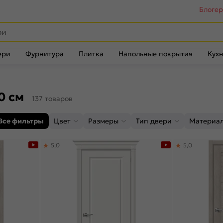
Блоге
ери
Фурнитура
Плитка
Напольные покрытия
Кухн
0 см
137 товаров
Все фильтры
Цвет
Размеры
Тип двери
Материа
5,0
5,0