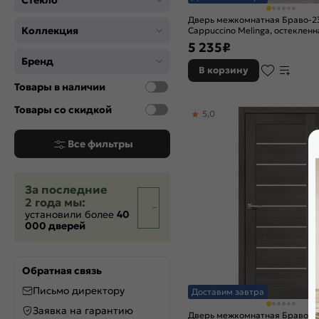
Стекло
Магнолия
Дверь межкомнатная Браво-2
П-23 (Белый)
Коллекция
Cappuccino Melinga, остекленна
Под покраску
царговая
5 235
₽
Серебро
Бренд
В корзину
Т-04 (Медовый)
Товары в наличии
Т-05 (Светлый Лак)
Ф-05 (Дуб)
Товары со скидкой
5,0
Ф-11 (Орех)
Ф-15 (Макоре)
Все фильтры
Шелл грей
За последние
2 года мы:
установили более
40
000 дверей
Обратная связь
Письмо директору
Доставим завтра
Заявка на гарантию
Дверь межкомнатная Браво-2