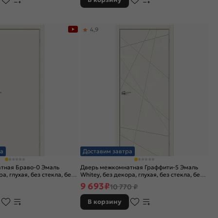
4,9
а
Доставим завтра
тная Браво-0 Эмаль
Дверь межкомнатная Граффити-5 Эмаль
а, глухая, без стекла, без
Whitey, без декора, глухая, без стекла, без
но-щитовая
кромки, каркасно-щитовая
9 693
₽
10 770 ₽
В корзину