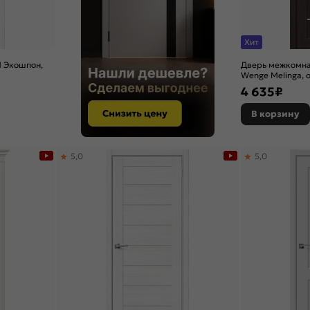
Хит
1 Экошпон,
Дверь межкомна
я
Wenge Melinga, о
царговая
4 635
₽
В корзину
5,0
5,0