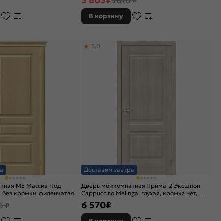
3 803
₽
5 070 ₽
В корзину
5,0
а
Доставим завтра
тная М5 Массив Под
Дверь межкомнатная Прима-2 Экошпон
, без кромки, филенчатая
Cappuccino Melinga, глухая, кромка нет,
филенчатая
6 570
₽
0 ₽
В корзину