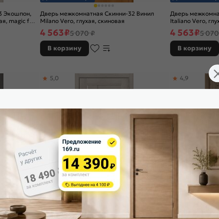
3 Экошпон,
Дверь межкомнатная Скинни-32 Винил
Дверь межкомна
я, magic fog,
Milano Vero, глухая, скиновая
Italiano Vero, гл
4 563
₽
4 563
₽
5 070 ₽
5 070
В корзину
В корзину
5,0
4,9
Доставим завтра
Доставим завтр
2 Экошпон,
Дверь межкомнатная Браво-29 Экошпон,
Дверь межкомна