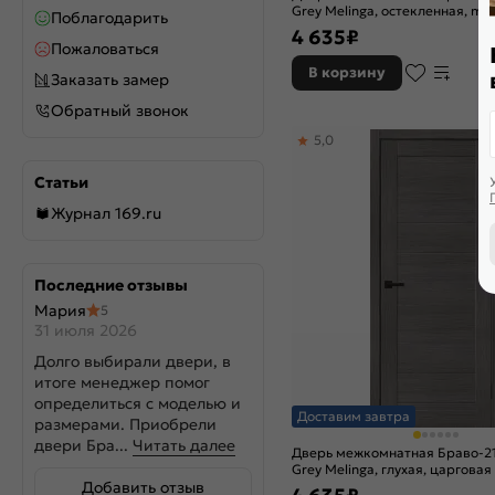
Grey Melinga, остекленная, mag
Поблагодарить
царговая
4 635
₽
Пожаловаться
В корзину
Заказать замер
Обратный звонок
5,0
Статьи
Журнал 169.ru
Последние отзывы
Мария
5
31 июля 2026
Долго выбирали двери, в
итоге менеджер помог
определиться с моделью и
Доставим завтра
размерами. Приобрели
двери Бра...
Читать далее
Дверь межкомнатная Браво-2
Grey Melinga, глухая, царговая
Добавить отзыв