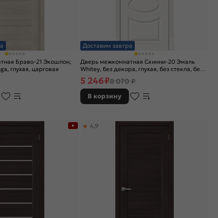
а
Доставим завтра
тная Браво-21 Экошпон,
Дверь межкомнатная Скинни-20 Эмаль
ga, глухая, царговая
Whitey, без декора, глухая, без стекла, без
кромки, скиновая
5 246
₽
8 070 ₽
В корзину
4,9