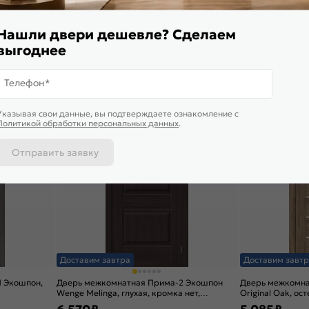
ic fog,
Cappuccino Melinga, остекленная, magic fog,
Original Oak, без
царговая
без кромки, цар
5 235
₽
5 085
₽
Нашли двери дешевле? Сделаем
В корзину
В корзину
выгоднее
Телефон*
5,0
5,0
Указывая свои данные, вы подтверждаете ознакомление c
Политикой обработки персональных данных
.
Отправить заявку
Доставим завтра
Доставим завтр
1 Экошпон,
Дверь межкомнатная Прима-2 Экошпон
Дверь межкомна
Wenge Melinga, глухая, кромка нет,
Original Oak, ост
филенчатая
кромки, царгова