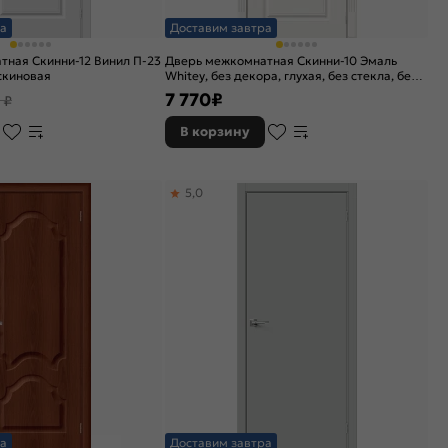
а
Доставим завтра
ная Скинни-12 Винил П-23
Дверь межкомнатная Скинни-10 Эмаль
 скиновая
Whitey, без декора, глухая, без стекла, без
кромки, скиновая
7 770
₽
 ₽
В корзину
5,0
а
Доставим завтра