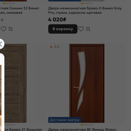
тная Скинни-32 Винил
Дверь межкомнатная Браво-0 Винил Grey
ухая, скиновая
Pro, глухая, каркасно-щитовая
4 020
₽
 ₽
В корзину
5,0
а
Доставим завтра
тная Браво-21 Экошпон
Дверь межкомнатная 8С Финиш Флекс,