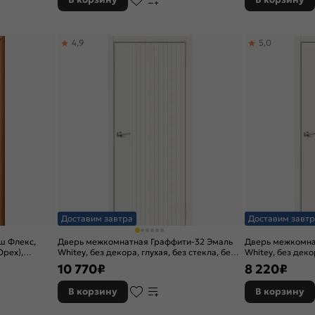
4,9
5,0
Доставим завтра
Доставим завтр
ш Флекс,
Дверь межкомнатная Граффити-32 Эмаль
Дверь межкомна
рех),
Whitey, без декора, глухая, без стекла, без
Whitey, без декор
аркасно-
кромки, каркасно-щитовая
кромки, каркас
10 770
₽
8 220
₽
В корзину
В корзину