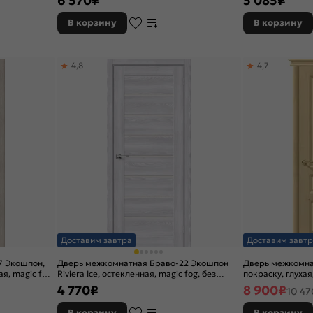
6 570
₽
5 085
₽
В корзину
В корзину
4,8
4,7
Доставим завтра
Доставим завтр
7 Экошпон,
Дверь межкомнатная Браво-22 Экошпон
Дверь межкомна
я, magic fog,
Riviera Ice, остекленная, magic fog, без
покраску, глухая
кромки, царговая
4 770
₽
8 900
₽
10 47
В корзину
В корзину