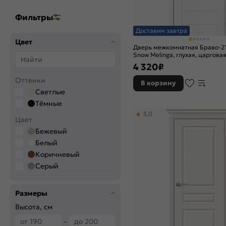
Фильтры
Доставим завтра
Цвет
Дверь межкомнатная Браво-2
Snow Melinga, глухая, царгова
4 320
₽
Оттенки
В корзину
Светлые
Тёмные
5,0
Цвет
Бежевый
Белый
Коричневый
Серый
Цвет производителя
Размеры
Bianco Veralinga
Cappuccino Melinga
Высота, см
Fresco
-