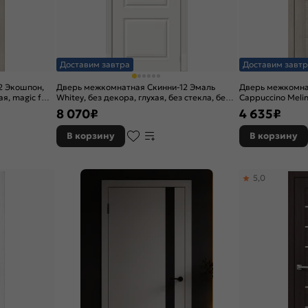
Доставим завтра
Доставим завтр
2 Экошпон,
Дверь межкомнатная Скинни-12 Эмаль
Дверь межкомна
я, magic fog,
Whitey, без декора, глухая, без стекла, без
Cappuccino Melin
кромки, скиновая
8 070
₽
4 635
₽
В корзину
В корзину
5,0