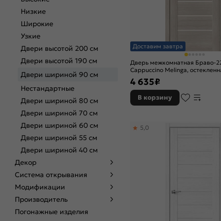
Низкие
Широкие
Узкие
Доставим завтра
Двери высотой 200 см
Двери высотой 190 см
Дверь межкомнатная Браво-2
Cappuccino Melinga, остекленна
Двери шириной 90 см
царговая
4 635
₽
Нестандартные
В корзину
Двери шириной 80 см
Двери шириной 70 см
Двери шириной 60 см
5,0
Двери шириной 55 см
Двери шириной 40 см
Декор
Система открывания
Модификации
Производитель
Погонажные изделия