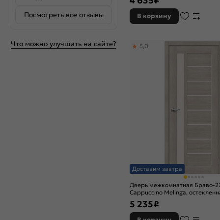
4 635
₽
Посмотреть все отзывы
В корзину
Что можно улучшить на сайте?
5,0
Доставим завтра
Дверь межкомнатная Браво-2
Cappuccino Melinga, остекленна
царговая
5 235
₽
В корзину