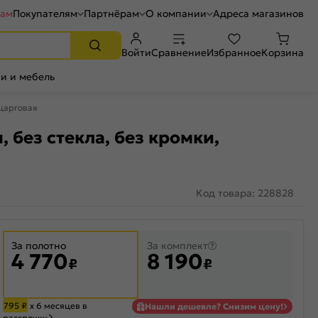
рам
Покупателям
Партнёрам
О компании
Адреса магазинов
Войти
Сравнение
Избранное
Корзина
и и мебель
 царговая
 без стекла, без кромки,
Код товара: 228828
За полотно
За комплект
4 770
8 190
₽
₽
795
₽
х 6 месяцев в
Нашли дешевле? Снизим цену!
рассрочку