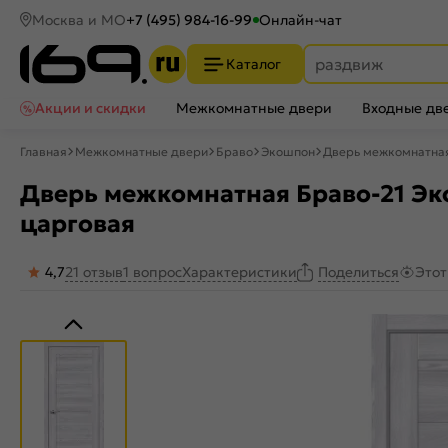
Москва и МО
+7 (495) 984-16-99
Онлайн-чат
Каталог
Акции и скидки
Межкомнатные двери
Входные дв
Главная
Межкомнатные двери
Браво
Экошпон
Дверь межкомнатная Б
Дверь межкомнатная Браво-21 Экошп
царговая
4,7
21 отзыв
1 вопрос
Характеристики
Этот
Поделиться