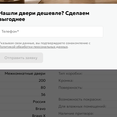
Нашли двери дешевле? Сделаем
выгоднее
Телефон*
Указывая свои данные, вы подтверждаете ознакомление c
Политикой обработки персональных данных
.
Отправить заявку
153-0618
Вес, кг:
Межкомнатные двери
Тип коробки:
200
Кромка:
80
Поверхность:
36
Возможность покраски:
Россия
Для влажных помещений:
Bravo
Наличие притвора:
Bravo X