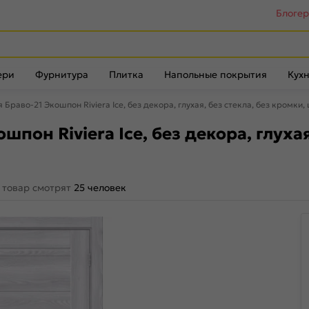
Блоге
ери
Фурнитура
Плитка
Напольные покрытия
Кухн
раво-21 Экошпон Riviera Ice, без декора, глухая, без стекла, без кромки,
он Riviera Ice, без декора, глухая,
 товар смотрят
25 человек