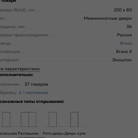
 товаре
азмер (ВхШ), см:
200 x 80
ип:
Межкомнатные двери
олщина, мм:
36
трана происхождения:
Россия
ренд:
Bravo
оллекция:
Bravo X
атериал:
Экошпон
се характеристики
ополнительно:
 наличии:
37 товаров
бразец:
в 1 магазинах
озможные типы открывания:
аспашная
Распашная
Рото дверь
Дверь-купе
двустворчатая