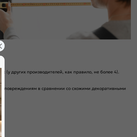
х (у других производителей, как правило, не более 4).
ким повреждениям в сравнении со схожими декоративными
я мягкого закрывания. Благодаря особой форме уплотнителя