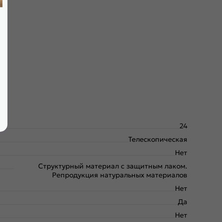
24
Телескопическая
Нет
Структурный материал с защитным лаком.
Репродукция натуральных материалов
Нет
Да
Нет