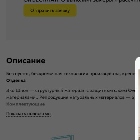
Отправить заявку
Описание
Без пустот, бескромочная технология производства, крепеж 
Отделка
Эко Шпон — структурный материал с защитным слоем Overl
материалами.. Репродукция натуральных материалов — Supe
Комплектующие
Показать полностью
Телескопические погонажные изделия для качественного ре
отсутствует закусывание со стороны петель.