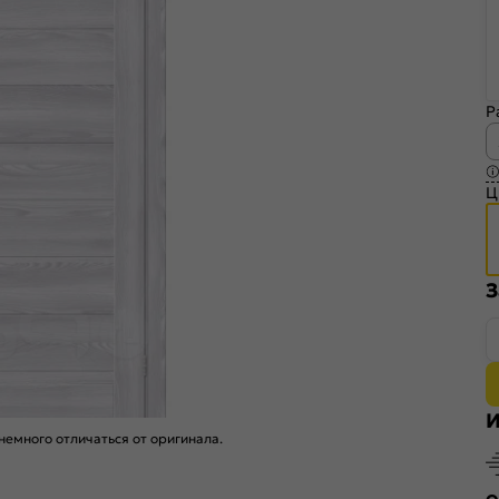
Р
Ц
З
И
емного отличаться от оригинала.