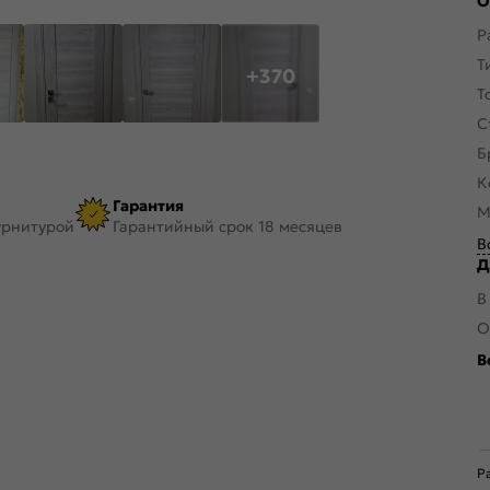
О
Р
Т
+370
Т
С
Б
К
Гарантия
М
урнитурой
Гарантийный срок 18 месяцев
В
Д
В
О
В
Р