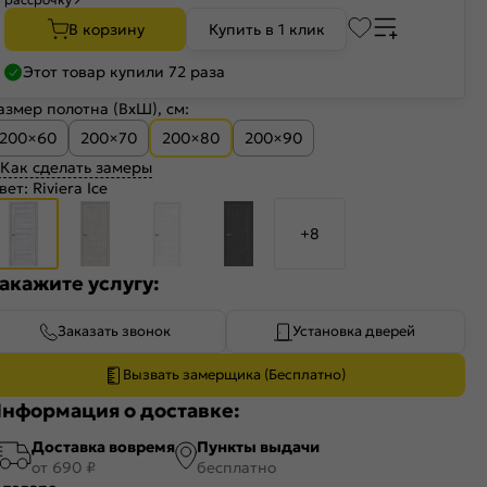
В корзину
Купить в 1 клик
Этот товар купили 72 раза
азмер полотна (ВхШ), см:
200×60
200×70
200×80
200×90
Как сделать замеры
вет:
Riviera Ice
+8
акажите услугу:
Заказать звонок
Установка дверей
Вызвать замерщика (Бесплатно)
нформация о доставке:
Доставка вовремя
Пункты выдачи
от 690 ₽
бесплатно