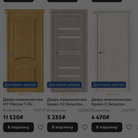
Доставим завтра
Доставим завтра
Доставим завтра
Дверь межкомнатная
Дверь межкомнатная
Дверь межкомнатная
М7 Массив Т-04
Браво-30 Экошпон,
Браво-0 Экошпон
(Медовый), глухая, без
Cappuccino Melinga,
Nordic Oak, глухая, без
В наличии
290177
В наличии
256345
В наличии
245793
кромки, филенчатая
остекленная, magic fog,
стекла, каркасно-
11 520
₽
5 235
₽
4 470
₽
царговая
щитовая
В корзину
В корзину
В корзину