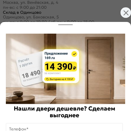
Москва, ул. Венёвская, д. 4
пн-вс: с 9:00 до 21:00
Склад в Одинцово
Одинцово, ул. Баковская, 5
пн-пт: с 9:00 до 19:30
/
сб-вс: с 9:00 до 18:00
+7 (495) 984-16-99
Заказать звонок
Стать дилером
Расскажите о нас
Поделиться
Оцените магазин
Нашли двери дешевле? Сделаем
ИКС 1340
выгоднее
© 2010—2026 Склад Дверей 169.RU
Телефон*