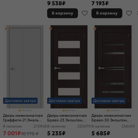
Beige, глухая,
Cream, глухая,
9 538
₽
7 193
₽
филенчатая
царговая
В корзину
В корзину
Доставим завтра
Доставим завтра
Доставим завтра
Дверь межкомнатная
Дверь межкомнатная
Дверь межкомнатная
Граффити-21 Эмаль
Браво-23 Экошпон,
Браво-30 Экошпон,
Grace, без декора,
Wenge Melinga,
Wenge Melinga,
В наличии
273948
В наличии
255079
В наличии
256493
глухая, без стекла, без
остекленная, magic fog,
остекленная, mirox
7 001
₽
5 235
₽
5 685
₽
10 770 ₽
кромки, каркасно-
царговая
grey, царговая