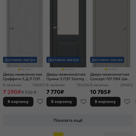
Доставим завтра
Доставим завтра
Доставим завтра
Дверь межкомнатная
Дверь межкомнатная
Дверь межкомнатная
Граффити-5.Д.П ПЭТ
Прима-3 ПЭТ Stormy
Concept-701 ПВХ Шелл
Grey Silk, глухая,
Silk, остекленная, white
грей, глухая, каркасно-
В наличии
746937
В наличии
782056
В наличии
296812
каркасно-щитовая
сrystal, без кромки,
щитовая
7 290
₽
7 770
₽
10 785
₽
9 720 ₽
царговая
В корзину
В корзину
В корзину
Показать ещё