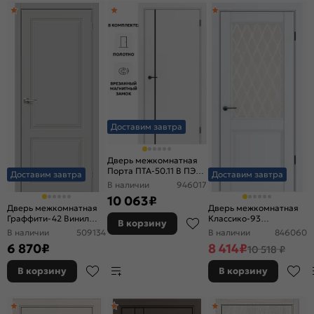
Доставим завтра
Дверь межкомнатная
Порта ПТА-50.11 B ПЭТ,
Доставим завтра
Доставим завтра
Shellac White в
В наличии
946017
комплекте с врезанной
10 063
₽
черной магнитной
Дверь межкомнатная
Дверь межкомнатная
защелкой, глухая,
Граффити-42 Винил
Классико-93
В корзину
каркасно-щитовая
Grey Pro, глухая,
Полипропилен, Alaska,
В наличии
509134
В наличии
846060
каркасно-щитовая
остекленная, царговая
6 870
₽
8 414
₽
10 518 ₽
В корзину
В корзину