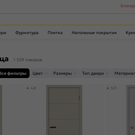
Блоге
ери
Фурнитура
Плитка
Напольные покрытия
Кухн
ица
1 529 товаров
Все фильтры
Цвет
Размеры
Тип двери
Материа
4,8
5,0