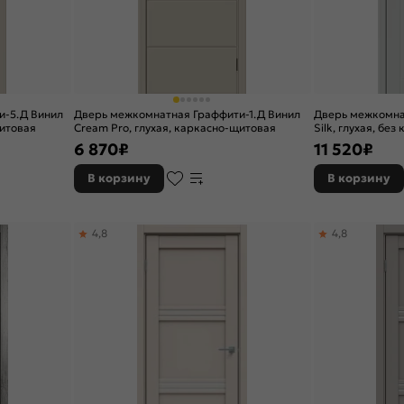
и-5.Д Винил
Дверь межкомнатная Граффити-1.Д Винил
Дверь межкомна
щитовая
Cream Pro, глухая, каркасно-щитовая
Silk, глухая, без
6 870
₽
11 520
₽
В корзину
В корзину
4,8
4,8