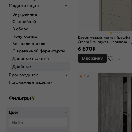
Модификации
Внутренние
С коробкой
В сборе
Полуторные
Дверь межкомнатная Граффит
Cream Pro, глухая, каркасно-
Без наличников
6 870
₽
С врезанной фурнитурой
Дверные полотна
В корзину
Двойные
Производитель
4,9
Погонажные изделия
Фильтры
Цвет