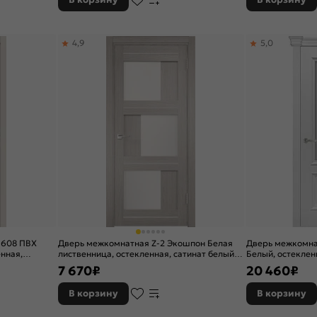
4,9
5,0
-608 ПВХ
Дверь межкомнатная Z-2 Экошпон Белая
Дверь межкомна
енная,
лиственница, остекленная, сатинат белый,
Белый, остекленн
рговая
без кромки, царговая
кромки, каркас
7 670
₽
20 460
₽
В корзину
В корзину