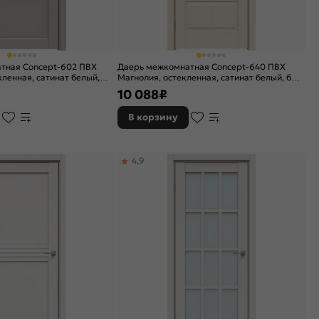
тная Concept-602 ПВХ
Дверь межкомнатная Concept-640 ПВХ
кленная, сатинат белый,
Магнолия, остекленная, сатинат белый, без
говая
кромки, царговая
10 088
₽
В корзину
4,9