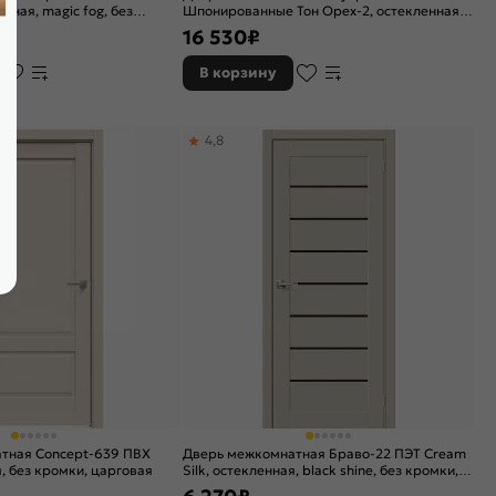
енная, magic fog, без
Шпонированные Тон Орех-2, остекленная,
я
сатинат белый с фотопечатью, без кромки,
16 530
₽
каркасно-щитовая
В корзину
4,8
тная Concept-639 ПВХ
Дверь межкомнатная Браво-22 ПЭТ Cream
, без кромки, царговая
Silk, остекленная, black shine, без кромки,
царговая