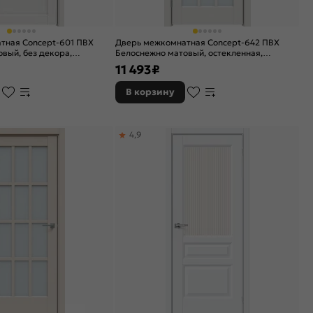
тная Concept-601 ПВХ
Дверь межкомнатная Concept-642 ПВХ
вый, без декора,
Белоснежно матовый, остекленная,
инат белый, без кромки,
прозрачное, без кромки, царговая
11 493
₽
В корзину
4,9