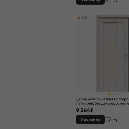
Дуб Винчестер трюфель
Дуб грейвуд
5,0
Дуб палисандр
Дуб патина золото
Дуб радиальный
Дуб-ф-01
Коричневый
Крем
Кремовая лиственница
Л-01 (ИталОрех)
Л-02 (МиланОрех)
Л-04 (Белый)
Л-11 (ИталОрех)
Л-12 (МиланОрех)
Л-14 (Белый)
Дверь межкомнатная Concept
Лайт грей
Лайт грей, без декора, остекл
Лайтбеж
сатинат белый, без кромки, ца
9 564
₽
Лайтгрей
В корзину
Лакобель белый
Латте бархат