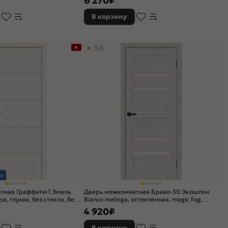
6 270
₽
В корзину
5,0
а
тная Граффити-1 Эмаль
Дверь межкомнатная Браво-30 Экошпон
а, глухая, без стекла, без
Bianco melinga, остекленная, magic fog,
но-щитовая
царговая
4 920
₽
В корзину