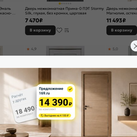
 Эмаль
Дверь межкомнатная Прима-0 ПЭТ Stormy
Дверь межкомна
ркасно-
Silk, глухая, без кромки, царговая
Магнолия, остекл
кромки, царгова
7 470
₽
11 493
₽
В корзину
В корзину
4,9
5,0
-641 ПВХ
Дверь межкомнатная Х-1 Экошпон Белая
Дверь межкомнат