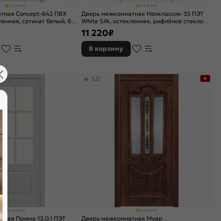
тная Concept-642 ПВХ
Дверь межкомнатная Неоклассик-35 ПЭТ
енная, сатинат белый, без
White Silk, остекленная, рифлёное стекло
я
magic moru, без кромки, царговая
11 220
₽
В корзину
5,0
ная Прима-13.0.1 ПЭТ
Дверь межкомнатная Муар