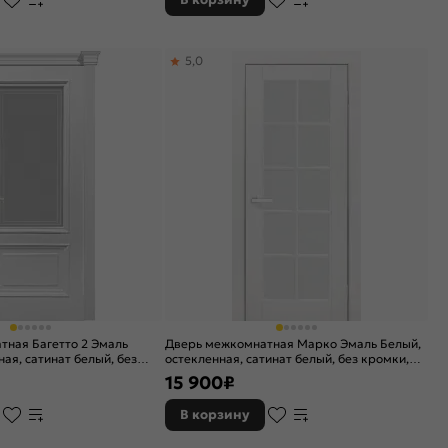
5,0
тная Багетто 2 Эмаль
Дверь межкомнатная Марко Эмаль Белый,
ая, сатинат белый, без
остекленная, сатинат белый, без кромки,
но-щитовая
каркасно-щитовая
15 900
₽
В корзину