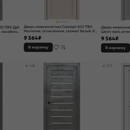
Дверь межкомнатная Concept-602 ПВХ
55 ПВХ Дуб
Дверь межкомна
Магнолия, остекленная, сатинат белый, без
, лакобель
Шелл грей, осте
кромки, царговая
без кромки, цар
9 564
₽
9 564
₽
В корзину
В корзину
4,8
5,0