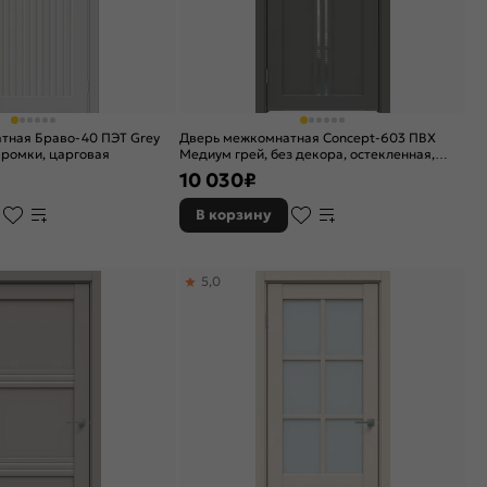
тная Браво-40 ПЭТ Grey
Дверь межкомнатная Concept-603 ПВХ
 кромки, царговая
Медиум грей, без декора, остекленная,
зеркало, без кромки, царговая
10 030
₽
В корзину
5,0