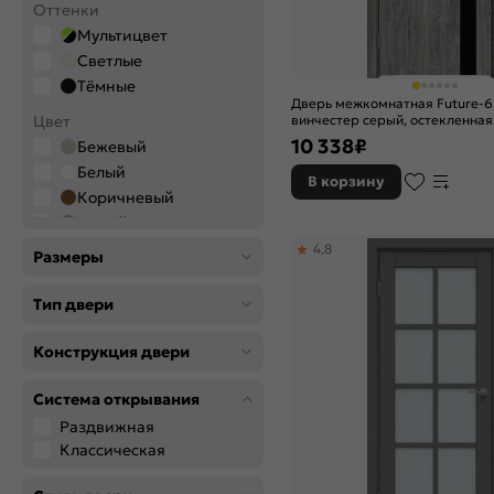
Оттенки
Мультицвет
Светлые
Тёмные
Дверь межкомнатная Future-6
Цвет
винчестер серый, остекленная
чёрный, без кромки, царговая
10 338
₽
Бежевый
Белый
В корзину
Коричневый
Серый
Слоновая кость
4,8
Размеры
Черный
Тип двери
Цвет производителя
Alaska
Конструкция двери
Alpik Oak
Arctic Wood
Система открывания
Arctic-R
Раздвижная
Bianco melinga
Классическая
Bianco Veralinga
Cappuccino Melinga