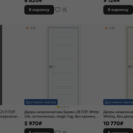
8 820
₽
9 124
₽
В корзину
В корзину
4,8
4,8
Доставим завтра
Доставим завтр
21.П ПЭТ
Дверь межкомнатная Браво-28 ПЭТ White
Дверь межкомна
, каркасно-
Silk, остекленная, magic fog, без кромки,
Whitey, без декор
царговая
кромки, каркас
5 970
₽
10 770
₽
В корзину
В корзину