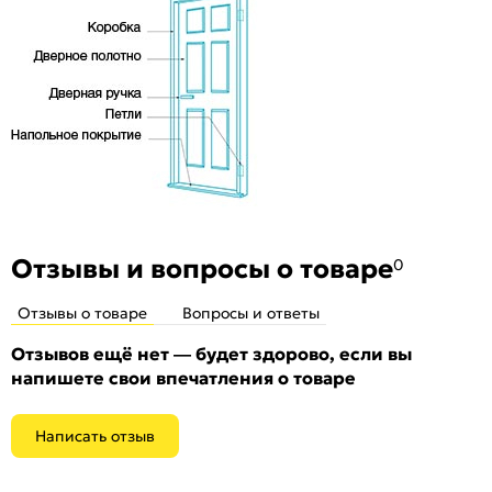
соснового бруса и MDF
Врезная магнитная защелка Border (черная)
Особенности
Двери с алюминиевой кромкой укомплектованы
механизмом магнитной защелки (цвет: Черный) для легкого
и практически бесшумного закрывания
Отзывы и вопросы о товаре
0
Отзывы о товаре
Вопросы и ответы
Отзывов ещё нет — будет здорово, если вы
напишете свои впечатления о товаре
Написать отзыв