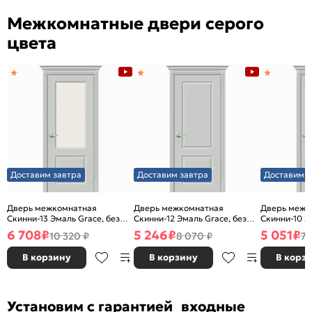
Межкомнатные двери серого
цвета
Доставим завтра
Доставим завтра
Доставим з
Дверь межкомнатная
Дверь межкомнатная
Дверь межк
Скинни-13 Эмаль Grace, без
Скинни-12 Эмаль Grace, без
Скинни-10 Э
декора, остекленная, white
декора, глухая, без стекла,
декора, глух
6 708
₽
5 246
₽
5 051
₽
10 320 ₽
8 070 ₽
7 
сrystal, без кромки, скиновая
без кромки, скиновая
без кромки,
В корзину
В корзину
В корз
Установим с гарантией входные