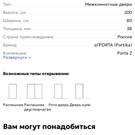
Тип:
Межкомнатные двери
Высота, см:
200
Ширина, см:
80
Толщина, мм:
38
Страна происхождения:
Россия
Бренд:
el’PORTA (Portika)
Коллекция:
Porta Z
Развернуть
Стиль:
Хай-тек
Тип двери:
Глухая
Возможные типы открывания:
Система открывания:
Раздвижная, Классическая
Конструкция двери:
Каркасно-щитовая
Цвет:
Shellac Grey
Общий цвет:
Серый
Распашная
Распашная
Рото дверь
Дверь-купе
двустворчатая
Тип коробки:
С уплотнителем
Тип погонажных изделий:
Телескопический, компланарный
Вам могут понадобиться
Кромка:
Алюминиевая черная матовая
Поверхность:
Гладкая, матовая