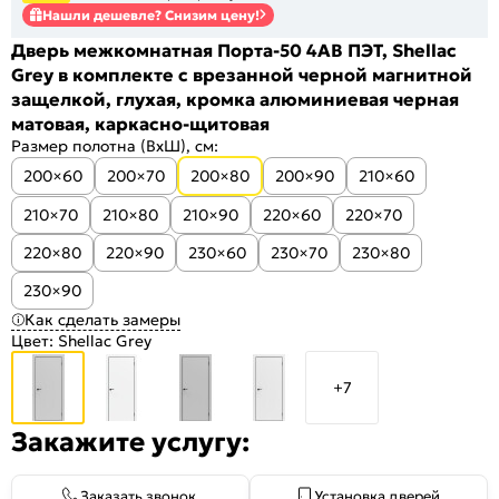
Нашли дешевле? Снизим цену!
Дверь межкомнатная Порта-50 4AB ПЭТ, Shellac
Grey в комплекте с врезанной черной магнитной
защелкой, глухая, кромка алюминиевая черная
матовая, каркасно-щитовая
Размер полотна (ВхШ), см:
200×60
200×70
200×80
200×90
210×60
210×70
210×80
210×90
220×60
220×70
220×80
220×90
230×60
230×70
230×80
230×90
Как сделать замеры
Цвет:
Shellac Grey
+7
Закажите услугу:
Заказать звонок
Установка дверей