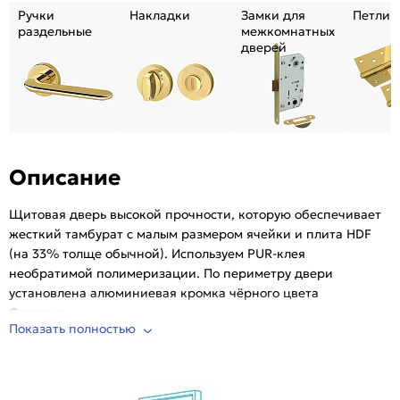
Ручки
Накладки
Замки для
Петли
Возможность покраски:
Нет
раздельные
межкомнатных
дверей
Для влажных помещений:
Да
Наличие притвора:
Нет
Принадлежности,
Дверная коробка, наличники, ручки.
необходимые для
Опционально: доборы, порог, ответная
установки (не
планка
входит в
комплект):
Описание
Степень влагостойкости:
Влагостойкая
Уровень шумоизоляции:
Высокий ( от 32 дБ)
Щитовая дверь высокой прочности, которую обеспечивает
Фрезеровка под
Да (Защелка Border магнитная черная)
жесткий тамбурат с малым размером ячейки и плита HDF
замок:
(на 33% толще обычной). Используем PUR-клея
Фрезеровка под петли:
необратимой полимеризации. По периметру двери
Нет
установлена алюминиевая кромка чёрного цвета
Износостойкость:
Высокая
Отделка
Пропускает свет:
Нет
Показать полностью
FlexEmal - инновационное, гладкое покрытие на основе PET
Подходит под двухстворчатый проём:
Да
(Южная Корея), превосходящее эмаль. Экологично,
Гарантия (лет):
1.6
устойчиво к повреждениям, не выцветает со временем
Материал:
Профиль дверей на основе высококачественного
Комплектующие