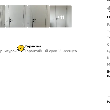
+11
О
Р
Т
Т
С
Гарантия
урнитурой
Гарантийный срок 18 месяцев
Б
К
М
В
В
Р