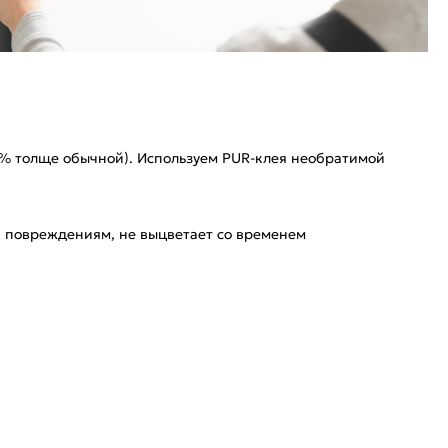
3% толще обычной). Используем PUR-клея необратимой
 к повреждениям, не выцветает со временем
и бесшумного закрывания