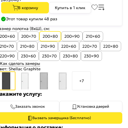
В корзину
Купить в 1 клик
Этот товар купили 48 раз
азмер полотна (ВхШ), см:
200×60
200×70
200×80
200×90
210×60
210×70
210×80
210×90
220×60
220×70
220×80
220×90
230×60
230×70
230×80
230×90
Как сделать замеры
вет:
Shellac Graphite
+7
акажите услугу:
Заказать звонок
Установка дверей
Вызвать замерщика (Бесплатно)
нформация о доставке: