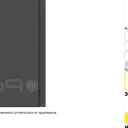
Р
Ц
З
емного отличаться от оригинала.
И