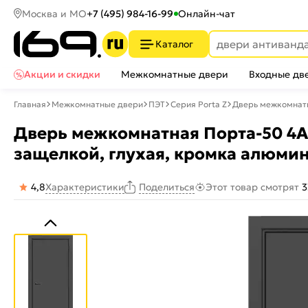
Москва и МО
+7 (495) 984-16-99
Онлайн-чат
Каталог
Акции и скидки
Межкомнатные двери
Входные дв
Главная
Межкомнатные двери
ПЭТ
Серия Porta Z
Дверь межкомнатн
Дверь межкомнатная Порта-50 4AB
защелкой, глухая, кромка алюмин
4,8
Характеристики
Этот товар смотрят
3
Поделиться