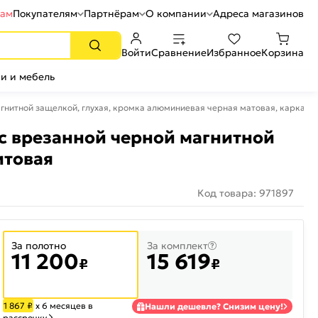
рам
Покупателям
Партнёрам
О компании
Адреса магазинов
Войти
Сравнение
Избранное
Корзина
и и мебель
магнитной защелкой, глухая, кромка алюминиевая черная матовая, каркас
 с врезанной черной магнитной
итовая
Код товара: 971897
За полотно
За комплект
11 200
15 619
₽
₽
1 867
₽
х 6 месяцев в
Нашли дешевле? Снизим цену!
рассрочку