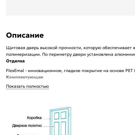
Описание
Щитовая дверь высокой прочности, которую обеспечивает 
полимеризации. По периметру двери установлена алюминие
Отделка
FlexEmal - инновационное, гладкое покрытие на основе PET
Комплектующие
Показать полностью
Врезная магнитная защелка Border (черная)
Особенности
Двери с алюминиевой кромкой укомплектованы механизмом 