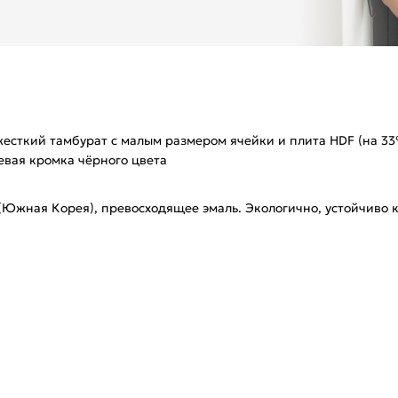
жесткий тамбурат с малым размером ячейки и плита HDF (на 3
вая кромка чёрного цвета
 (Южная Корея), превосходящее эмаль. Экологично, устойчиво
магнитной защелки (цвет: Черный) для легкого и практическ