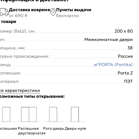
Доставка вовремя
Пункты выдачи
от 690 ₽
бесплатно
 товаре
азмер (ВхШ), см:
200 x 80
ип:
Межкомнатные двери
олщина, мм:
38
трана происхождения:
Россия
ренд:
el’PORTA (Portika)
оллекция:
Porta Z
атериал:
ПЭТ
се характеристики
озможные типы открывания:
аспашная
Распашная
Рото дверь
Дверь-купе
двустворчатая