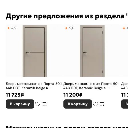
Другие предложения из раздела "
4,9
5,0
Дверь межкомнатная Порта-50.1
Дверь межкомнатная Порта-50
Две
4AB ПЭТ, Keramik Beige в
4AB ПЭТ, Keramik Beige в
4AB
комплекте с врезанной черной
комплекте с врезанной черной
ком
11 725
₽
11 200
₽
11
магнитной защелкой, глухая,
магнитной защелкой, глухая,
маг
кромка алюминиевая черная
кромка алюминиевая черная
кро
В корзину
В корзину
В
матовая, каркасно-щитовая
матовая, каркасно-щитовая
мат