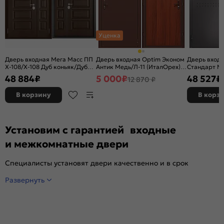
Уценка
Дверь входная Мега Масс ПП
Дверь входная Optim Эконом
Дверь вход
X-108/X-108 Дуб коньяк/Дуб
Антик Медь/Л-11 (ИталОрех), 1
Стандарт МП
коньяк, 2 замка, с ночной
замок
терморазр
48 884
₽
5 000
₽
48 527
₽
12 870 ₽
задвижкой
букле/Орех 
с ночной за
В корзину
В корз
Установим с гарантией входные
и межкомнатные двери
Специалисты установят двери качественно и в срок
Развернуть