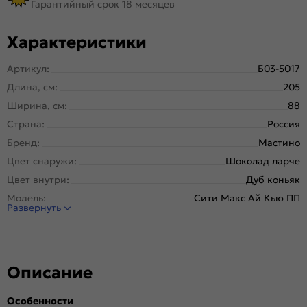
Гарантийный срок 18 месяцев
Характеристики
Артикул:
Б03-5017
Длина, см:
205
Ширина, см:
88
Страна:
Россия
Бренд:
Мастино
Цвет снаружи:
Шоколад ларче
Цвет внутри:
Дуб коньяк
Модель:
Сити Макс Ай Кью ПП
Развернуть
Открывание:
Левое
Открывание (˚):
180
Исполнение:
Панель-панель
Описание
Марка
Холоднокатанная. Новолипецкий
стали:
металлургический завод, завод Северсталь; РФ
Особенности
Отделка снаружи:
Дуб коньяк, 6 Сsmart