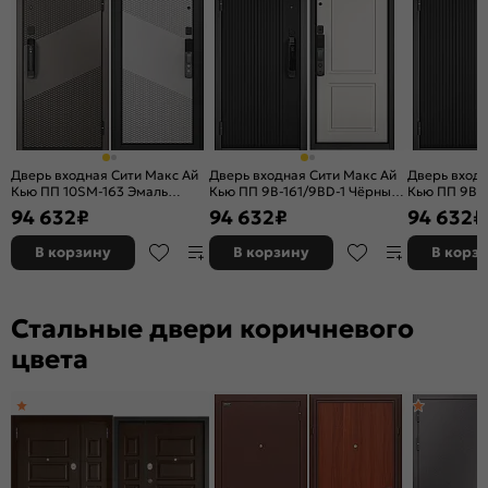
Дверь входная Сити Макс Ай
Дверь входная Сити Макс Ай
Дверь входн
Кью ПП 10SM-163 Эмаль
Кью ПП 9В-161/9ВD-1 Чёрный
Кью ПП 9B-1
капучино/Эмаль светло-
матовый/Белый матовый, 2
матовый/Бе
94 632
₽
94 632
₽
94 632
₽
серая, 2 замка
замка
замка
В корзину
В корзину
В корз
Стальные двери коричневого
цвета