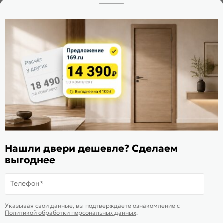
Заказать звонок
Стать дилером
Расскажите о нас
Поделиться
Оцените магазин
ИКС 1340
© 2010—2026 Склад Дверей 169.RU
Нашли двери дешевле? Сделаем
Пользовательское соглашение
выгоднее
Политика обработки персональных данных
Карта сайта
Телефон*
В корзину
-
94 632
₽
Купить в 1 клик
Указывая свои данные, вы подтверждаете ознакомление c
Политикой обработки персональных данных
.