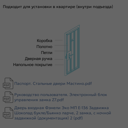
Отделка внутри:
Шоколад ларче, 6
Подходит для установки в квартире (внутри подъезда)
Окраска:
Черный муар металлик
Толщина полотна/коробки, мм:
100/110
Толщина стали короба, мм:
1.4
Толщина стали полотна (снаружи/внутри), мм:
1.4
Ширина наличника:
70
Эксцентрик:
есть
Тип коробки:
Открытый
Уплотнитель:
2 контура: резиновый и магнитный
Усиление:
8 гибов жесткости в коробе, 6 в полотне
Паспорт. Стальные двери Мастино.pdf
Утепление:
Базальтовая плита, пенополистирол
Утепление коробки:
Нет
Руководство пользователя. Электронный блок
Крепление:
Анкерные болты
управления замка Z7.pdf
Петли:
3 петли
Дверь входная Фэмели Эко МП E-136 Задвижка
Шоколад букле/Бьянко ларче, 2 замка, с ночной
Верхний замок:
Нет
задвижкой (документация) 2 (pdf)
Нижний замок:
Guardian 3221, Guardian 3201