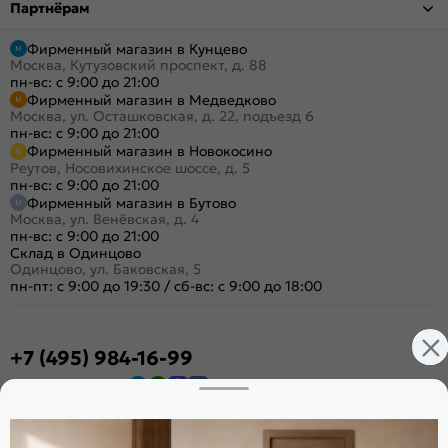
Партнёрам
Фирменный магазин в Кунцево
Москва, Кутузовский проспект, д. 88
пн-вс: с 9:00 до 21:00
Фирменный магазин в Медведково
Москва, ул. Осташковская, д. 22, подъезд 6
пн-вс: с 9:00 до 21:00
Фирменный магазин в Новокосино
Реутов, Носовихинское шоссе, д. 5
пн-вс: с 9:00 до 21:00
Фирменный магазин в Бутово
Москва, ул. Венёвская, д. 4
пн-вс: с 9:00 до 21:00
Склад в Одинцово
Одинцово, ул. Баковская, 5
пн-пт: с 9:00 до 19:30
/
сб-вс: с 9:00 до 18:00
+7 (495) 984-16-99
Заказать звонок
Стать дилером