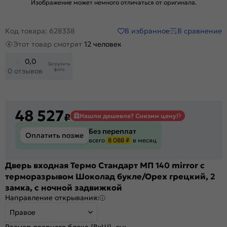
Изображение может немного отличаться от оригинала.
В избранное
В сравнение
Код товара: 628338
Этот товар смотрят
12 человек
0,0
Загрузить
фото
0 отзывов
48 527
₽
Нашли дешевле? Снизим цену!
Без переплат
Оплатить позже
всего
8 088 ₽
в месяц
Дверь входная Термо Стандарт МП 140 mirror с
терморазрывом Шоколад букле/Орех грецкий, 2
замка, с ночной задвижкой
Направление открывания:
Правое
Размер дверного блока (ВхШ), см: