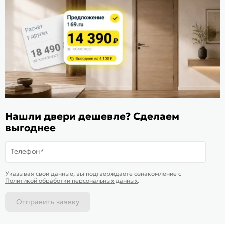
Расскажите о нас
Поделиться
Оцените магазин
ИКС 1340
© 2010—2026 Склад Дверей 169.RU
Нашли двери дешевле? Сделаем
Пользовательское соглашение
выгоднее
Политика обработки персональных данных
Карта сайта
Телефон*
В корзину
-
48 527
₽
Купить в 1 клик
Указывая свои данные, вы подтверждаете ознакомление c
Политикой обработки персональных данных
.
Отправить заявку
Каталог
Магазины
Позвонить
Написать
Корзина