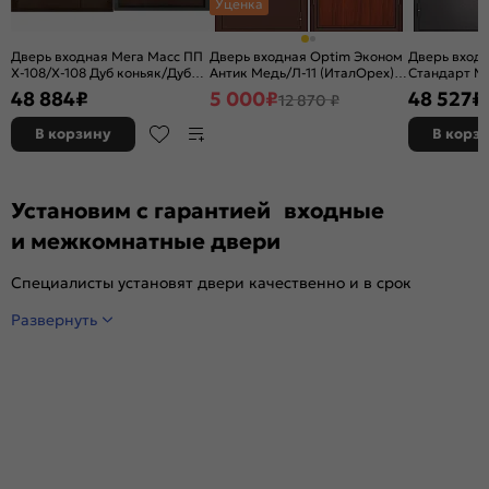
Уценка
Дверь входная Мега Масс ПП
Дверь входная Optim Эконом
Дверь вход
X-108/X-108 Дуб коньяк/Дуб
Антик Медь/Л-11 (ИталОрех), 1
Стандарт МП
коньяк, 2 замка, с ночной
замок
терморазр
48 884
₽
5 000
₽
48 527
₽
12 870 ₽
задвижкой
букле/Орех 
с ночной за
В корзину
В корз
Установим с гарантией входные
и межкомнатные двери
Специалисты установят двери качественно и в срок
Развернуть