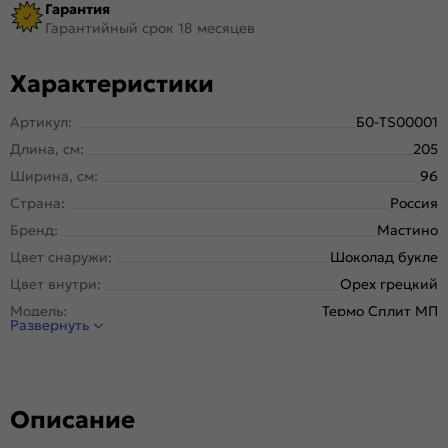
Гарантия
Гарантийный срок 18 месяцев
Характеристики
Артикул:
Б0-TS00001
Длина, см:
205
Ширина, см:
96
Страна:
Россия
Бренд:
Мастино
Цвет снаружи:
Шоколад букле
Цвет внутри:
Орех грецкий
Модель:
Термо Сплит МП
Развернуть
Открывание:
Правое
Открывание (˚):
180
Исполнение:
Металл-панель
Описание
Марка
Новолипецкий металлургический завод, завод
стали:
Северсталь; РФ