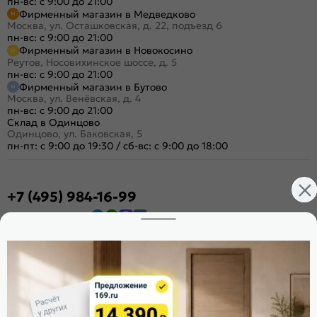
пн-вс: с 9:00 до 21:00
Фирменный магазин в Медведково
Москва, ул. Осташковская, д. 22, подъезд 6
пн-вс: с 9:00 до 21:00
Фирменный магазин в Новокосино
Реутов, Носовихинское шоссе, д. 5
пн-вс: с 9:00 до 21:00
Фирменный магазин в Бутово
Москва, ул. Венёвская, д. 4
пн-вс: с 9:00 до 21:00
Склад в Одинцово
Одинцово, ул. Баковская, 5
пн-пт: с 9:00 до 19:30
/
сб-вс: с 9:00 до 18:00
+7 (495) 984-16-99
Заказать звонок
Стать дилером
Расскажите о нас
Поделиться
Оцените магазин