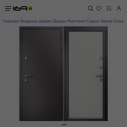
Главная
Входные двери
Двери Мастино
Серия Термо Сплит