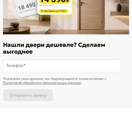
ИКС 1340
© 2010—2026 Склад Дверей 169.RU
Нашли двери дешевле? Сделаем
Пользовательское соглашение
выгоднее
Политика обработки персональных данных
Карта сайта
Телефон*
В корзину
-
48 527
₽
Купить в 1 клик
Указывая свои данные, вы подтверждаете ознакомление c
Политикой обработки персональных данных
.
Отправить заявку
Каталог
Магазины
Позвонить
Написать
Корзина
На информационном ресурсе
применяются
куки