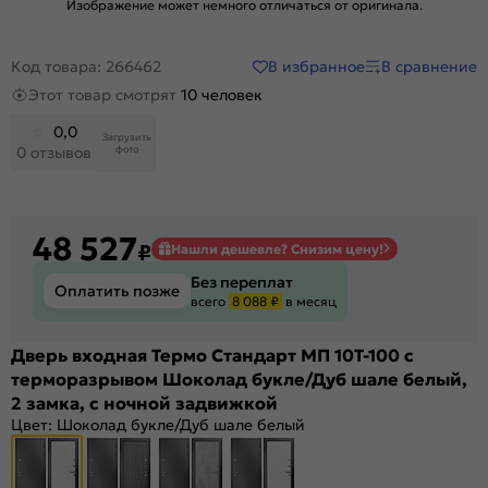
Изображение может немного отличаться от оригинала.
В избранное
В сравнение
Код товара: 266462
Этот товар смотрят
10 человек
0,0
Загрузить
фото
0 отзывов
48 527
₽
Нашли дешевле? Снизим цену!
Без переплат
Оплатить позже
всего
8 088 ₽
в месяц
Дверь входная Термо Стандарт МП 10T-100 с
терморазрывом Шоколад букле/Дуб шале белый,
2 замка, с ночной задвижкой
Цвет:
Шоколад букле/Дуб шале белый