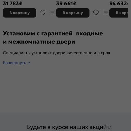
2 замка, с ночной задвижкой
металлик/Графит софт, с
Чёрный мат
31 783
₽
39 661
₽
94 632
₽
зеркалом, 2 замка, с ночной
серый, 2 за
задвижкой
В корзину
В корзину
В корз
Установим с гарантией входные
и межкомнатные двери
Специалисты установят двери качественно и в срок
Развернуть
Будьте в курсе наших акций и