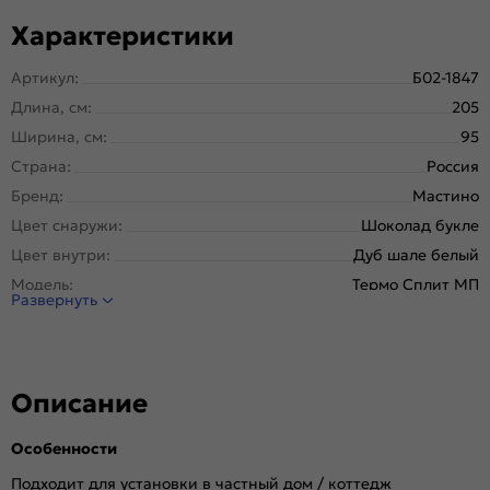
Характеристики
Артикул:
Б02-1847
Длина, см:
205
Ширина, см:
95
Страна:
Россия
Бренд:
Мастино
Цвет снаружи:
Шоколад букле
Цвет внутри:
Дуб шале белый
Модель:
Термо Сплит МП
Развернуть
Открывание:
Правое
Открывание (˚):
180
Исполнение:
Металл-панель
Описание
Марка
Новолипецкий металлургический завод, завод
стали:
Северсталь; РФ
Особенности
Отделка снаружи:
Шоколад букле
Отделка внутри:
Дуб шале белый, 10T-100
Подходит для установки в частный дом / коттедж