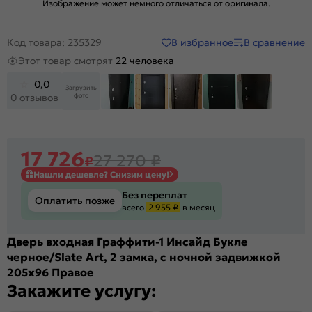
Изображение может немного отличаться от оригинала.
В избранное
В сравнение
Код товара: 235329
Этот товар смотрят
22 человека
0,0
Загрузить
фото
0 отзывов
17 726
27 270
₽
₽
Нашли дешевле? Снизим цену!
Без переплат
Оплатить позже
всего
2 955 ₽
в месяц
Дверь входная Граффити-1 Инсайд Букле
черное/Slate Art, 2 замка, с ночной задвижкой
205x96 Правое
Закажите услугу: