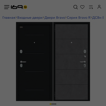
Главная
Входные двери
Двери Bravo
Серия Bravo R
ДCВн Br