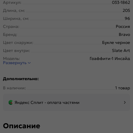
Артикул:
033-1862
Длина, см:
205
Ширина, см:
96
Страна:
Россия
Бренд:
Bravo
Цвет снаружи:
Букле черное
Цвет внутри:
Slate Art
Модель:
Граффити-1 Инсайд
Развернуть
Открывание:
Правое
Открывание (˚):
180
Дополнительно:
Исполнение:
Металл-панель
В наличии:
1 товар
Марка
Высококачественная конструкционная
стали:
углеродистая сталь (08пс).
Яндекс Сплит - оплата частями
Отделка
Стальной лист с декоративным тиснением.
снаружи:
Отделка
Декоративная панель. Толщина 8 мм, Эко Шпон.
внутри:
Описание
Окраска:
Индустриальная полиэфирная порошковая