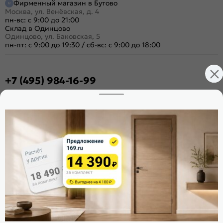
Фирменный магазин в Бутово
Москва, ул. Венёвская, д. 4
пн-вс: с 9:00 до 21:00
Склад в Одинцово
Одинцово, ул. Баковская, 5
пн-пт: с 9:00 до 19:30
/
сб-вс: с 9:00 до 18:00
+7 (495) 984-16-99
Заказать звонок
Стать дилером
Расскажите о нас
Поделиться
Оцените магазин
ИКС 1340
© 2010—2026 Склад Дверей 169.RU